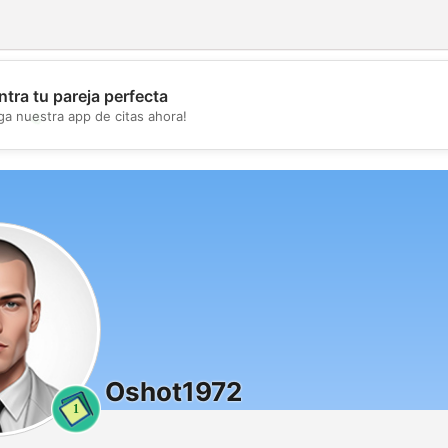
tra tu pareja perfecta
💖
ga nuestra app de citas ahora!
💕
Oshot1972
1