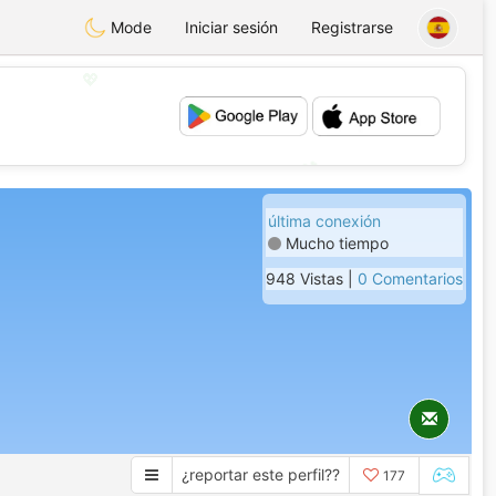
Mode
Iniciar sesión
Registrarse
💖
💕
última conexión
Mucho tiempo
948 Vistas |
0 Comentarios
¿reportar este perfil??
177