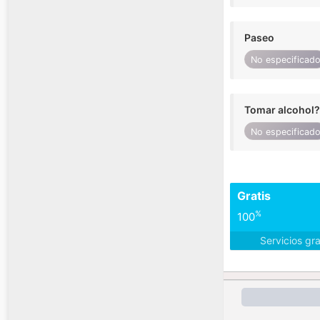
Paseo
No especificad
Tomar alcohol?
No especificad
Gratis
%
100
Servicios gr