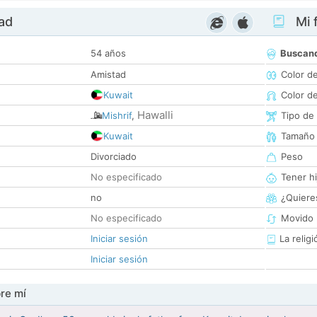
dad
Mi f
54 años
Buscan
Amistad
Color d
Kuwait
Color d
Hawalli
Mishrif
,
Tipo de
Kuwait
Tamaño
Divorciado
Peso
No especificado
Tener hi
no
¿Quieres
No especificado
Movido 
Iniciar sesión
La religi
Iniciar sesión
re mí