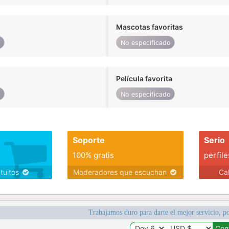
Mascotas favoritas
o
No especificado
Película favorita
o
No especificado
Soporte
Serio
100% gratis
perfile
atuitos
Moderadores que escuchan
Ca
Trabajamos duro para darte el mejor servicio, po