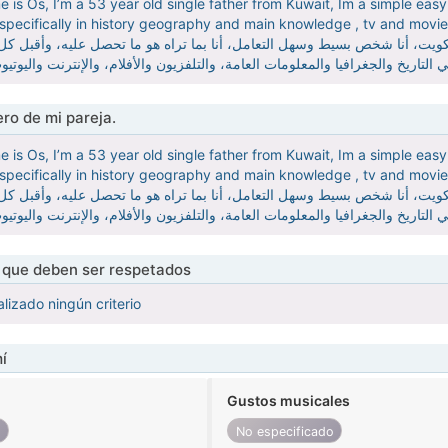
e is Os, I’m a 53 year old single father from Kuwait, Im a simple eas
ng specifically in history geography and main knowledge , tv and movi
ro de mi pareja.
e is Os, I’m a 53 year old single father from Kuwait, Im a simple eas
ng specifically in history geography and main knowledge , tv and movi
s que deben ser respetados
lizado ningún criterio
í
Gustos musicales
o
No especificado