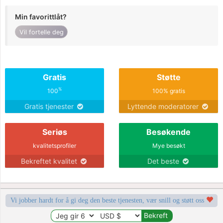
Min favorittlåt?
Vil fortelle deg
Gratis
Støtte
%
100
100% gratis
Gratis tjenester
Lyttende moderatorer
Seriøs
Besøkende
kvalitetsprofiler
Mye besøkt
Bekreftet kvalitet
Det beste
Vi jobber hardt for å gi deg den beste tjenesten, vær snill og støtt oss