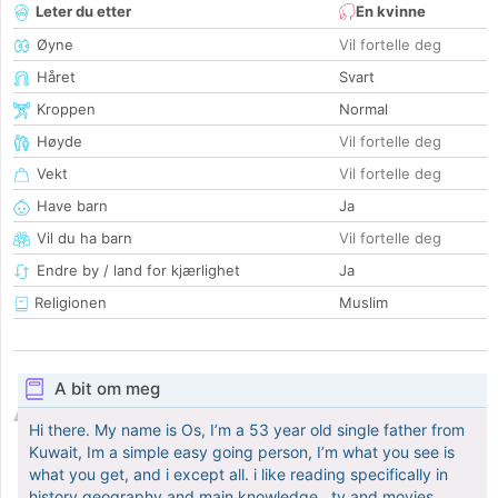
Leter du etter
En kvinne
Øyne
Vil fortelle deg
Håret
Svart
Kroppen
Normal
Høyde
Vil fortelle deg
Vekt
Vil fortelle deg
Have barn
Ja
Vil du ha barn
Vil fortelle deg
Endre by / land for kjærlighet
Ja
Religionen
Muslim
A bit om meg
Hi there. My name is Os, I’m a 53 year old single father from
Kuwait, Im a simple easy going person, I’m what you see is
what you get, and i except all. i like reading specifically in
history geography and main knowledge , tv and movies,