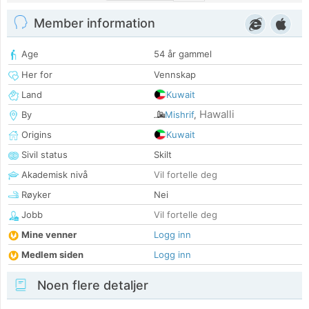
Member information
Age
54 år gammel
Her for
Vennskap
Land
Kuwait
Hawalli
By
Mishrif
,
Origins
Kuwait
Sivil status
Skilt
Akademisk nivå
Vil fortelle deg
Røyker
Nei
Jobb
Vil fortelle deg
Mine venner
Logg inn
Medlem siden
Logg inn
Noen flere detaljer