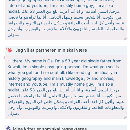
internet and youtube, I’m a mustily home guy, I’m also a
nudist. مرحبا. اسمي أسامة، و انا أب أعزب ابلغ من العمر 53 عامًا
،من الكويت، أنا شخص بسيط وسهل التعامل، أنا بما تراه هو ما تحصل
عليه، وأقبل كل احد. أحب القراءة و بشكل خاص في التاريخ والجغرافيا
والمعلومات العامة، والتلفزيون والأفلام، والإنترنت واليوتيوب، وأنا رجل
منزلي،
Jeg vil at partneren min skal være
Hi there. My name is Os, I’m a 53 year old single father from
Kuwait, Im a simple easy going person, I’m what you see is
what you get, and i except all. i like reading specifically in
history geography and main knowledge , tv and movies,
internet and youtube, I’m a mustily home guy, I’m also a
nudist. مرحبا. اسمي أسامة، و انا أب أعزب ابلغ من العمر 53 عامًا
،من الكويت، أنا شخص بسيط وسهل التعامل، أنا بما تراه هو ما تحصل
عليه، وأقبل كل احد. أحب القراءة و بشكل خاص في التاريخ والجغرافيا
والمعلومات العامة، والتلفزيون والأفلام، والإنترنت واليوتيوب، وأنا رجل
منزلي،
Mine kriterier som skal respekteres