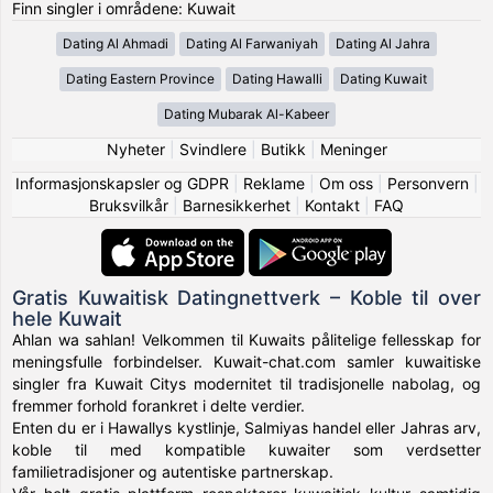
Finn singler i områdene: Kuwait
Dating Al Ahmadi
Dating Al Farwaniyah
Dating Al Jahra
Dating Eastern Province
Dating Hawalli
Dating Kuwait
Dating Mubarak Al-Kabeer
Nyheter
|
Svindlere
|
Butikk
|
Meninger
Informasjonskapsler og GDPR
|
Reklame
|
Om oss
|
Personvern
|
Bruksvilkår
|
Barnesikkerhet
|
Kontakt
|
FAQ
Gratis Kuwaitisk Datingnettverk – Koble til over
hele Kuwait
Ahlan wa sahlan! Velkommen til Kuwaits pålitelige fellesskap for
meningsfulle forbindelser. Kuwait-chat.com samler kuwaitiske
singler fra Kuwait Citys modernitet til tradisjonelle nabolag, og
fremmer forhold forankret i delte verdier.
Enten du er i Hawallys kystlinje, Salmiyas handel eller Jahras arv,
koble til med kompatible kuwaiter som verdsetter
familietradisjoner og autentiske partnerskap.