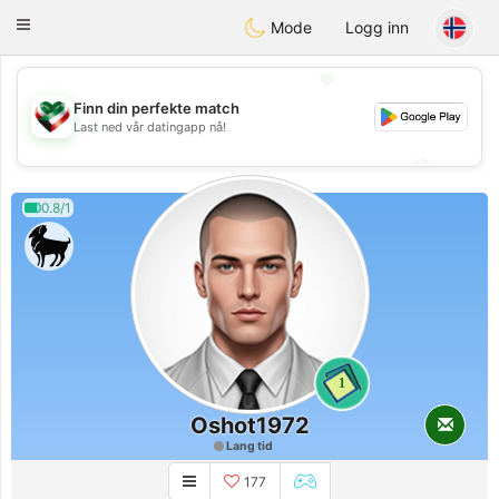
Kuwait
Chat
Toggle
Mode
Logg inn
navigation
💖
Finn din perfekte match
💖
Last ned vår datingapp nå!
💕
💕
0.8/1
1
Oshot1972
Lang tid
177