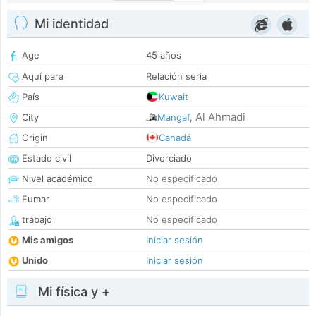
Mi identidad
Age
45 años
Aquí para
Relación seria
País
Kuwait
Al Ahmadi
City
Mangaf
,
Origin
Canadá
Estado civil
Divorciado
Nivel académico
No especificado
Fumar
No especificado
trabajo
No especificado
Mis amigos
Iniciar sesión
Unido
Iniciar sesión
Mi física y +