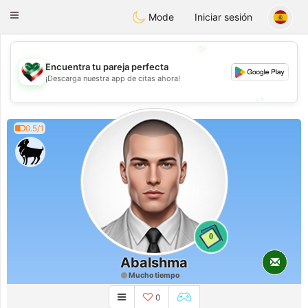
Kuwait
Chat
Toggle
Mode
Iniciar sesión
navigation
💖
Encuentra tu pareja perfecta
💖
¡Descarga nuestra app de citas ahora!
💕
💕
0.5/1
0
Abalshma
Mucho tiempo
0