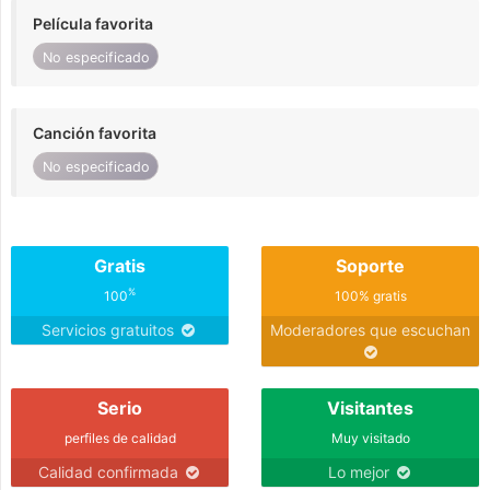
Película favorita
No especificado
Canción favorita
No especificado
Gratis
Soporte
%
100
100% gratis
Servicios gratuitos
Moderadores que escuchan
Serio
Visitantes
perfiles de calidad
Muy visitado
Calidad confirmada
Lo mejor