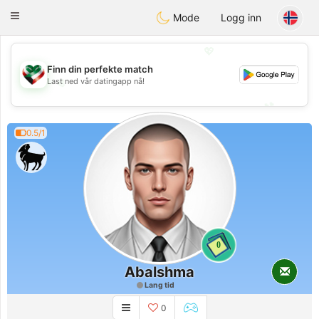
Kuwait
Chat
Toggle
Mode
Logg inn
navigation
💖
Finn din perfekte match
💖
Last ned vår datingapp nå!
💕
💕
0.5/1
0
Abalshma
Lang tid
0