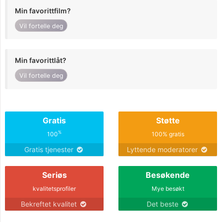
Min favorittfilm?
Vil fortelle deg
Min favorittlåt?
Vil fortelle deg
Gratis
Støtte
%
100
100% gratis
Gratis tjenester
Lyttende moderatorer
Seriøs
Besøkende
kvalitetsprofiler
Mye besøkt
Bekreftet kvalitet
Det beste