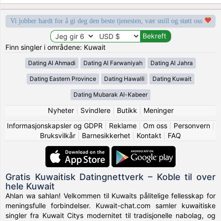
Vi jobber hardt for å gi deg den beste tjenesten, vær snill og støtt oss
Finn singler i områdene: Kuwait
Dating Al Ahmadi
Dating Al Farwaniyah
Dating Al Jahra
Dating Eastern Province
Dating Hawalli
Dating Kuwait
Dating Mubarak Al-Kabeer
Nyheter
|
Svindlere
|
Butikk
|
Meninger
Informasjonskapsler og GDPR
|
Reklame
|
Om oss
|
Personvern
|
Bruksvilkår
|
Barnesikkerhet
|
Kontakt
|
FAQ
Gratis Kuwaitisk Datingnettverk – Koble til over
hele Kuwait
Ahlan wa sahlan! Velkommen til Kuwaits pålitelige fellesskap for
meningsfulle forbindelser. Kuwait-chat.com samler kuwaitiske
singler fra Kuwait Citys modernitet til tradisjonelle nabolag, og