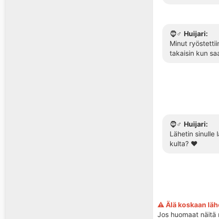
🧔♂️
Huijari:
Minut ryöstetti
takaisin kun saa
🧔♂️
Huijari:
Lähetin sinulle
kulta? ❤️
⚠️ Älä koskaan lähe
Jos huomaat näitä 