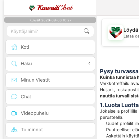
Kuwait
Chat
Kuwait 2026-08-06 10:27
Löydä 
Lataa d
Koti
Haku
Pysy turvassa 
Kuinka tunnistaa hu
Minun Viestit
Verkkotreffailu ava
Huijarit, roskaposti
nauttia turvallisis
Chat
1. Luota Luott
Jokaisella profiilill
Videopuhelu
perusteella.
Uudet profiilit i
Toiminnot
Puutteelliset el
Äskettäin käyttä