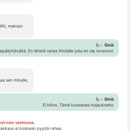
iltti, maksan
🙋♀️
Sinä:
päilyttävältä. En lähetä rahaa ihmisille joita en ole tavannut.
taa sen minulle,
🙋♀️
Sinä:
Ei kiitos. Tämä kuulostaa huijaukselta.
nnut vain verkossa.
 rakkaus ei koskaan pyydä rahaa.