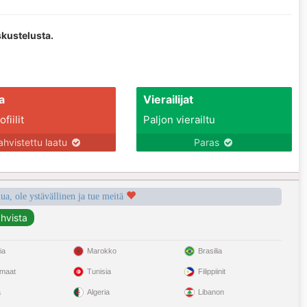
skustelusta.
a
Vierailijat
fiilit
Paljon vierailtu
ahvistettu laatu
Paras
a, ole ystävällinen ja tue meitä
ia
Marokko
Brasilia
omaat
Tunisia
Filippiinit
a
Algeria
Libanon