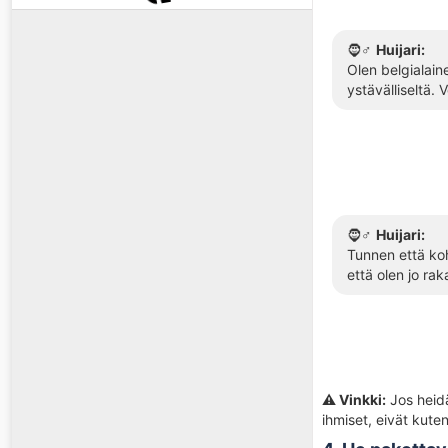
🧔♂️
Huijari:
Olen belgialain
ystävälliseltä.
🧔♂️
Huijari:
Tunnen että koh
että olen jo ra
⚠️ Vinkki:
Jos heidän
ihmiset, eivät kute