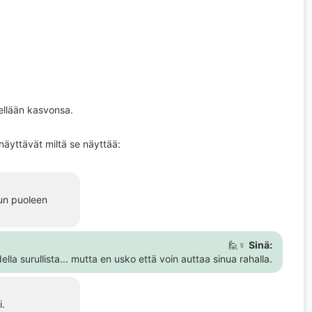
lellään kasvonsa.
näyttävät miltä se näyttää:
uun puoleen
🙋♀️
Sinä:
ella surullista... mutta en usko että voin auttaa sinua rahalla.
i.