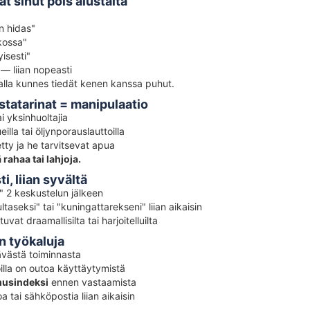
t sinut pois alustalta
n hidas"
kossa"
isesti"
— liian nopeasti
alla kunnes tiedät kenen kanssa puhut.
ustatarinat = manipulaatio
i yksinhuoltajia
illa tai öljynporauslauttoilla
tty ja he tarvitsevat apua
rahaa tai lahjoja.
i, liian syvältä
" 2 keskustelun jälkeen
taseksi" tai "kuningattarekseni" liian aikaisin
uvat draamallisilta tai harjoitelluilta
an työkaluja
ävästä toiminnasta
oilla on outoa käyttäytymistä
musindeksi
ennen vastaamista
 tai sähköpostia liian aikaisin