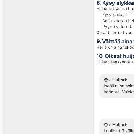
8. Kysy älykk
Haluatko saada huij
Kysy paikallisis
Anna väärää tie
Pyydä video- tai
Oikeat ihmiset vasta
9. Välttää ain
Heillä on aina teko
10. Oikeat hui
Huijarit teeskentel
🧔♂️
Huijari:
Isoäitini on sa
kääntyä. Voink
🧔♂️
Huijari:
Luulin että väli