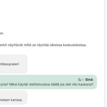
en.
rkit näyttävät miltä se näyttää oikeissa keskusteluissa.
otilasupseeri
🙋♀️
Sinä:
yria? Miksi käytät deittisivustoa täällä jos olet niin kaukana?
 naisen kanssa.