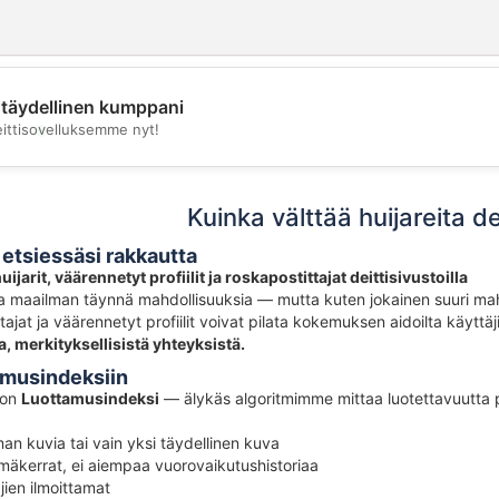
täydellinen kumppani
💖
eittisovelluksemme nyt!
💕
Kuinka välttää huijareita dei
etsiessäsi rakkautta
ijarit, väärennetyt profiilit ja roskapostittajat deittisivustoilla
a maailman täynnä mahdollisuuksia — mutta kuten jokainen suuri mahdo
ttajat ja väärennetyt profiilit voivat pilata kokemuksen aidoilta käyttä
ta, merkityksellisistä yhteyksistä.
amusindeksiin
a on
Luottamusindeksi
— älykäs algoritmimme mittaa luotettavuutta pro
lman kuvia tai vain yksi täydellinen kuva
ämäkerrat, ei aiempaa vuorovaikutushistoriaa
jien ilmoittamat