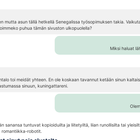
en mutta asun tällä hetkellä Senegalissa työsopimuksen takia. Vaikutat
 Voimmeko puhua tämän sivuston ulkopuolella?
Miksi haluat l
talo toi meidät yhteen. En ole koskaan tavannut ketään sinun kaltais
kastumassa sinuun, kuningattareni.
Olem
 sanansa tuntuvat kopioiduilta ja liitetyiltä, liian runollisilta tai yl
n romantiikka-robotit.