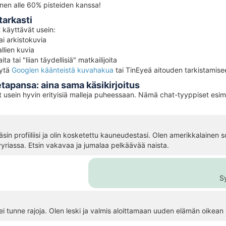
nen alle 60% pisteiden kanssa!
tarkasti
t käyttävät usein:
ai arkistokuvia
llien kuvia
ita tai "liian täydellisiä" matkailijoita
ytä
Googlen käänteistä kuvahakua
tai TinEyeä aitouden tarkistamise
tapansa: aina sama käsikirjoitus
t usein hyvin erityisiä malleja puheessaan. Nämä chat-tyyppiset esime
sin profiiliisi ja olin kosketettu kauneudestasi. Olen amerikkalainen s
Syyriassa. Etsin vakavaa ja jumalaa pelkäävää naista.
Sy
i tunne rajoja. Olen leski ja valmis aloittamaan uuden elämän oikean