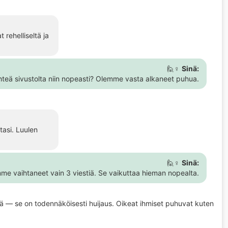
 rehelliseltä ja
🙋♀️
Sinä:
ähteä sivustolta niin nopeasti? Olemme vasta alkaneet puhua.
tasi. Luulen
🙋♀️
Sinä:
me vaihtaneet vain 3 viestiä. Se vaikuttaa hieman nopealta.
eisiltä — se on todennäköisesti huijaus. Oikeat ihmiset puhuvat kuten