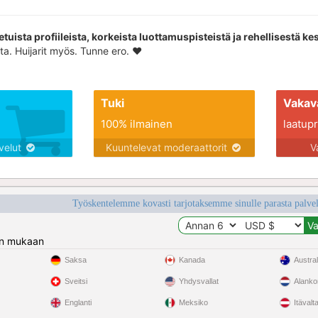
etuista profiileista, korkeista luottamuspisteistä ja rehellisestä ke
ta. Huijarit myös. Tunne ero. ❤️
Tuki
Vakav
100% ilmainen
laatupro
lvelut
Kuuntelevat moderaattorit
V
Työskentelemme kovasti tarjotaksemme sinulle parasta palvelu
n mukaan
Saksa
Kanada
Austral
Sveitsi
Yhdysvallat
Alank
Englanti
Meksiko
Itävalt