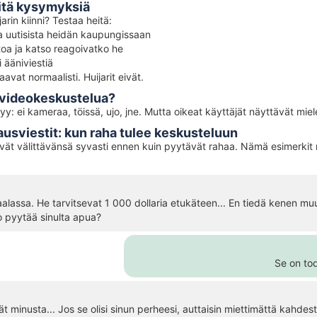
äitä kysymyksiä
arin kiinni? Testaa heitä:
ta uutisista heidän kaupungissaan
toa ja katso reagoivatko he
 ääniviestiä
avat normaalisti. Huijarit eivät.
a videokeskustelua?
syy: ei kameraa, töissä, ujo, jne. Mutta oikeat käyttäjät näyttävät mie
jausviestit: kun raha tulee keskusteluun
evät välittävänsä syvasti ennen kuin pyytävät rahaa. Nämä esimerkit 
iraalassa. He tarvitsevat 1 000 dollaria etukäteen... En tiedä kenen m
o pyytää sinulta apua?
Se on tod
tät minusta... Jos se olisi sinun perheesi, auttaisin miettimättä kahdest