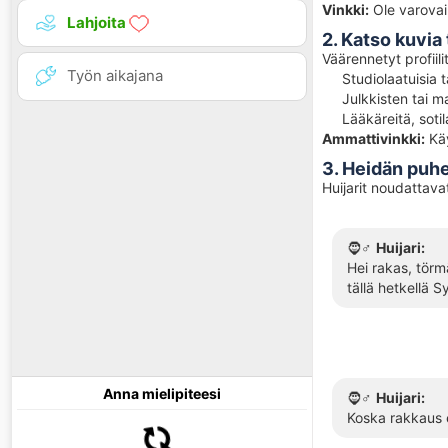
Vinkki:
Ole varovai
Lahjoita
2. Katso kuvia 
Väärennetyt profiili
Työn aikajana
Studiolaatuisia t
Julkkisten tai ma
Lääkäreitä, sotila
Ammattivinkki:
Kä
3. Heidän puhe
Huijarit noudattava
🧔♂️
Huijari:
Hei rakas, törmä
tällä hetkellä 
Anna mielipiteesi
🧔♂️
Huijari:
Koska rakkaus e