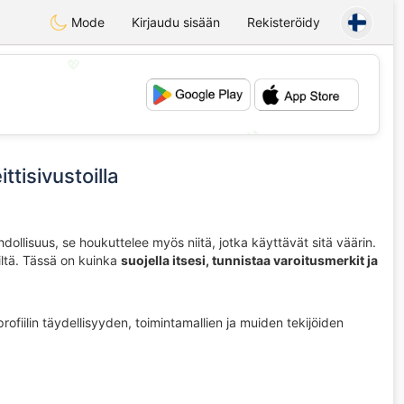
Mode
Kirjaudu sisään
Rekisteröidy
💖
💕
ttisivustoilla
llisuus, se houkuttelee myös niitä, jotka käyttävät sitä väärin.
jiltä. Tässä on kuinka
suojella itsesi, tunnistaa varoitusmerkit ja
fiilin täydellisyyden, toimintamallien ja muiden tekijöiden