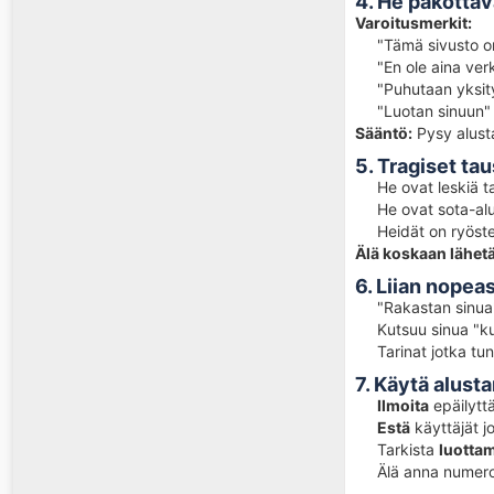
4. He pakottava
Varoitusmerkit:
"Tämä sivusto o
"En ole aina ver
"Puhutaan yksity
"Luotan sinuun" 
Sääntö:
Pysy alust
5. Tragiset ta
He ovat leskiä ta
He ovat sota-alue
Heidät on ryöste
Älä koskaan lähetä 
6. Liian nopeast
"Rakastan sinua
Kutsuu sinua "kul
Tarinat jotka tunt
7. Käytä alust
Ilmoita
epäilytt
Estä
käyttäjät j
Tarkista
luotta
Älä anna numeroa