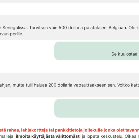
in Senegalissa. Tarvitsen vain 500 dollaria palatakseni Belgiaan. Ole k
vun perille.
Se kuulostaa e
 lahjan, mutta tulli haluaa 200 dollaria vapauttaakseen sen. Voitko kat
tä rahaa, lahjakortteja tai pankkitietoja jollekulle jonka olet tava
malleja,
ilmoita käyttäjästä välittömästi
ja lopeta keskustelu. Oikea