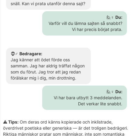
snäll. Kan vi prata utanför denna sajt?
🙋♀️
Du:
Varför vill du lämna sajten så snabbt?
Vi har precis börjat prata.
🧔♂️
Bedragare:
Jag känner att ödet förde oss
samman. Jag har aldrig träffat någon
som du förut. Jag tror att jag redan
förälskar mig i dig, min drottning.
🙋♀️
Du:
Vi har bara utbytt 3 meddelanden.
Det verkar lite snabbt.
⚠️ Tips:
Om deras ord känns kopierade och inklistrade,
överdrivet poetiska eller generiska — är det troligen bedrägeri.
Riktiga människor pratar som människor, inte som romantiska