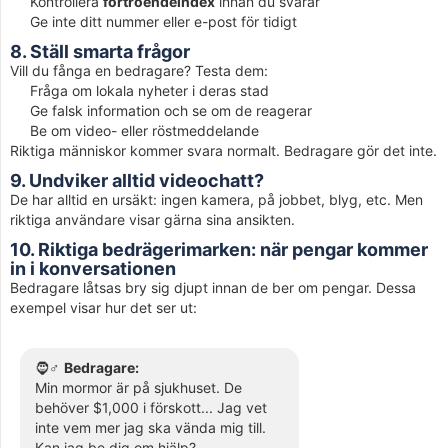
Kontrollera
förtroendeindex
innan du svarar
Ge inte ditt nummer eller e-post för tidigt
8. Ställ smarta frågor
Vill du fånga en bedragare? Testa dem:
Fråga om lokala nyheter i deras stad
Ge falsk information och se om de reagerar
Be om video- eller röstmeddelande
Riktiga människor kommer svara normalt. Bedragare gör det inte.
9. Undviker alltid videochatt?
De har alltid en ursäkt: ingen kamera, på jobbet, blyg, etc. Men
riktiga användare visar gärna sina ansikten.
10. Riktiga bedrägerimarken: när pengar kommer
in i konversationen
Bedragare låtsas bry sig djupt innan de ber om pengar. Dessa
exempel visar hur det ser ut:
🧔♂️
Bedragare:
Min mormor är på sjukhuset. De
behöver $1,000 i förskott... Jag vet
inte vem mer jag ska vända mig till.
Kan jag be dig om hjälp?