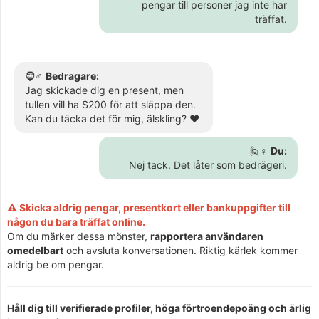
pengar till personer jag inte har
träffat.
🧔♂️
Bedragare:
Jag skickade dig en present, men
tullen vill ha $200 för att släppa den.
Kan du täcka det för mig, älskling? ❤️
🙋♀️
Du:
Nej tack. Det låter som bedrägeri.
⚠️ Skicka aldrig pengar, presentkort eller bankuppgifter till
någon du bara träffat online.
Om du märker dessa mönster,
rapportera användaren
omedelbart
och avsluta konversationen. Riktig kärlek kommer
aldrig be om pengar.
Håll dig till verifierade profiler, höga förtroendepoäng och ärlig