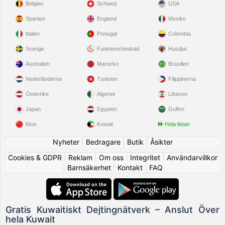
Belgien
Schweiz
USA
Spanien
England
Mexiko
Italien
Portugal
Colombia
Sverige
Funktionshindrad
Husdjur
Australien
Marocko
Brasilien
Nederländerna
Tunisien
Filippinerna
Österrike
Algeriet
Libanon
Japan
Egypten
Gulfen
Kina
Kuwait
Hela listan
Nyheter
|
Bedragare
|
Butik
|
Åsikter
Cookies & GDPR
|
Reklam
|
Om oss
|
Integritet
|
Användarvillkor
|
Barnsäkerhet
|
Kontakt
|
FAQ
Gratis Kuwaitiskt Dejtingnätverk – Anslut Över
hela Kuwait