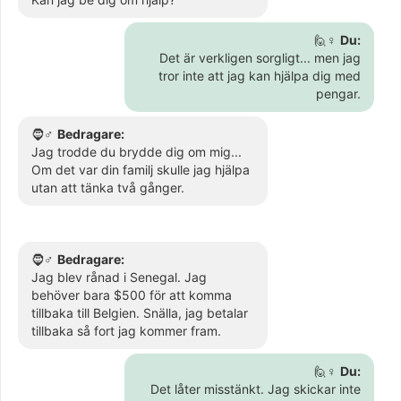
🙋♀️
Du:
Det är verkligen sorgligt... men jag
tror inte att jag kan hjälpa dig med
pengar.
🧔♂️
Bedragare:
Jag trodde du brydde dig om mig...
Om det var din familj skulle jag hjälpa
utan att tänka två gånger.
🧔♂️
Bedragare:
Jag blev rånad i Senegal. Jag
behöver bara $500 för att komma
tillbaka till Belgien. Snälla, jag betalar
tillbaka så fort jag kommer fram.
🙋♀️
Du:
Det låter misstänkt. Jag skickar inte