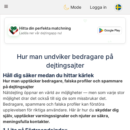
Kuwait
Chat
Toggle
Mode
Logga in
navigation
💖
Hitta din perfekta matchning
💖
Ladda ner vår dejtingapp nu!
💕
💕
Hur man undviker bedragare på
dejtingsajter
Håll dig säker medan du hittar kärlek
Hur man upptäcker bedragare, falska profiler och spammare
på dejtingsajter
Nätdejting öppnar en värld av möjligheter — men som varje stor
möjlighet drar det också till sig de som missbrukar det.
Bedragare, spammare och falska profiler kan förstöra
upplevelsen för riktiga användare. Här är hur du
skyddar dig
själv, upptäcker varningssignaler och njuter av säkra,
meningsfulla kontakter.