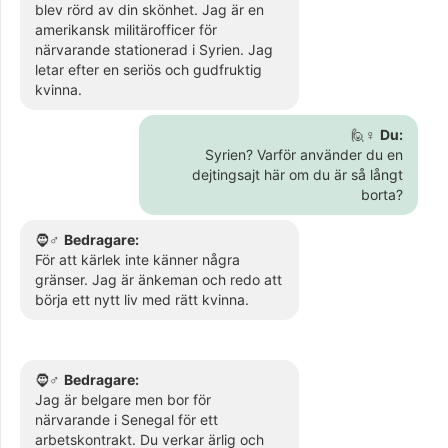
blev rörd av din skönhet. Jag är en
amerikansk militärofficer för
närvarande stationerad i Syrien. Jag
letar efter en seriös och gudfruktig
kvinna.
🙋♀️
Du:
Syrien? Varför använder du en
dejtingsajt här om du är så långt
borta?
🧔♂️
Bedragare:
För att kärlek inte känner några
gränser. Jag är änkeman och redo att
börja ett nytt liv med rätt kvinna.
🧔♂️
Bedragare:
Jag är belgare men bor för
närvarande i Senegal för ett
arbetskontrakt. Du verkar ärlig och