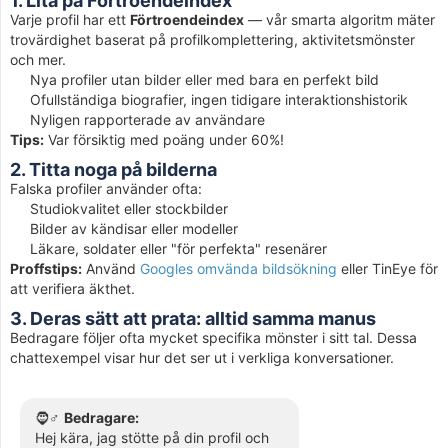
1. Lita på Förtroendeindex
Varje profil har ett
Förtroendeindex
— vår smarta algoritm mäter
trovärdighet baserat på profilkomplettering, aktivitetsmönster
och mer.
Nya profiler utan bilder eller med bara en perfekt bild
Ofullständiga biografier, ingen tidigare interaktionshistorik
Nyligen rapporterade av användare
Tips:
Var försiktig med poäng under 60%!
2. Titta noga på bilderna
Falska profiler använder ofta:
Studiokvalitet eller stockbilder
Bilder av kändisar eller modeller
Läkare, soldater eller "för perfekta" resenärer
Proffstips:
Använd
Googles omvända bildsökning
eller TinEye för
att verifiera äkthet.
3. Deras sätt att prata: alltid samma manus
Bedragare följer ofta mycket specifika mönster i sitt tal. Dessa
chattexempel visar hur det ser ut i verkliga konversationer.
🧔♂️
Bedragare:
Hej kära, jag stötte på din profil och