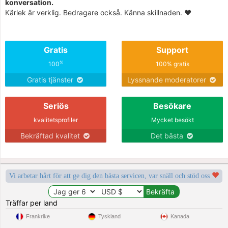
konversation.
Kärlek är verklig. Bedragare också. Känna skillnaden. ❤️
Gratis
Support
%
100
100% gratis
Gratis tjänster
Lyssnande moderatorer
Seriös
Besökare
kvalitetsprofiler
Mycket besökt
Bekräftad kvalitet
Det bästa
Vi arbetar hårt för att ge dig den bästa servicen, var snäll och stöd oss
Träffar per land
Frankrike
Tyskland
Kanada