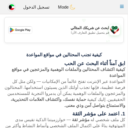
Kuwait
Chat
Toggle
Mode
تسجيل الدخول
navigation
💖
ابحث عن شريكك المثالي
💖
قم بتحميل تطبيق التعارف الآن!
💕
💕
كيفية تجنب المحتالين في مواقع المواعدة
ابق آمناً أثناء البحث عن الحب
كيفية اكتشاف المحتالين والملفات الوهمية والمزعجين في مواقع
المواعدة
المواعدة عبر الإنترنت تفتح عالماً من الإمكانيات — ولكن مثل كل
فرصة عظيمة، فإنها تجذب أولئك الذين يسيئون استخدامها. المحتالون
والمزعجون والملفات الوهمية يمكن أن يدمروا التجربة للمستخدمين
الحقيقيين. إليك كيفية
حماية نفسك، واكتشاف العلامات التحذيرية،
والاستمتاع بتواصل آمن وذي معنى.
1. اعتمد على مؤشر الثقة
كل ملف شخصي له
مؤشر ثقة
— خوارزميتنا الذكية تقيس مدى
الموثوقية بناءً على اكتمال الملف الشخصي وأنماط النشاط وأكثر من