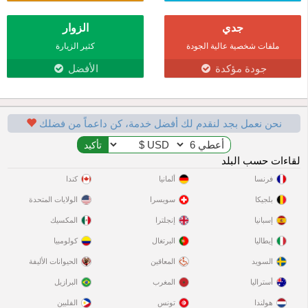
جدي
الزوار
ملفات شخصية عالية الجودة
كثير الزيارة
جودة مؤكدة
الأفضل
نحن نعمل بجد لنقدم لك أفضل خدمة، كن داعماً من فضلك
لقاءات حسب البلد
فرنسا
ألمانيا
كندا
بلجيكا
سويسرا
الولايات المتحدة
إسبانيا
إنجلترا
المكسيك
إيطاليا
البرتغال
كولومبيا
السويد
المعاقين
الحيوانات الأليفة
أستراليا
المغرب
البرازيل
هولندا
تونس
الفلبين