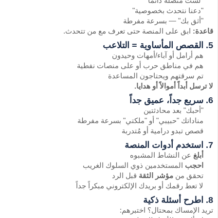
"لست متصلة دائماً"
"دعنا نتحدث بخصوصية"
"أثق بك" — بسرعة مفرطة
قاعدة:
ابق على المنصة حتى تعرف مع من تتحدث.
5. القصص المأساوية = التلاعب
هم أرامل أو آباء/أمهات وحيدون
هم في مناطق حرب أو على منصات نفطية
تم سرقتهم ويحتاجون المساعدة
لا ترسل أبداً أموالاً أو هدايا.
6. سريع جداً، عميق جداً
"أحبك" بعد محادثتين
مناداتك "حبيبي" أو "ملكتي" بسرعة مفرطة
قصص تبدو درامية أو مُتدربة
7. استخدم أدوات المنصة
أبلغ
عن النشاط المشبوه
احجب
المستخدمين ذوي السلوك الغريب
تحقق من
مؤشر الثقة
قبل الرد
لا تعط رقمك أو بريدك الإلكتروني مبكراً جداً
8. اطرح أسئلة ذكية
تريد الإمساك بمحتال؟ اختبرهم: