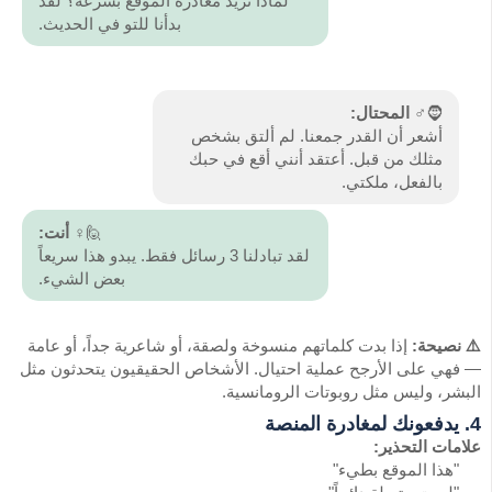
لماذا تريد مغادرة الموقع بسرعة؟ لقد
بدأنا للتو في الحديث.
🧔♂️
المحتال:
أشعر أن القدر جمعنا. لم ألتق بشخص
مثلك من قبل. أعتقد أنني أقع في حبك
بالفعل، ملكتي.
🙋♀️
أنت:
لقد تبادلنا 3 رسائل فقط. يبدو هذا سريعاً
بعض الشيء.
⚠️ نصيحة:
إذا بدت كلماتهم منسوخة ولصقة، أو شاعرية جداً، أو عامة
— فهي على الأرجح عملية احتيال. الأشخاص الحقيقيون يتحدثون مثل
البشر، وليس مثل روبوتات الرومانسية.
4. يدفعونك لمغادرة المنصة
علامات التحذير:
"هذا الموقع بطيء"