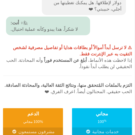
دولار لإطلاقها. هل يمكنك تغطيتها من
أجلي، حبيبتي؟ ❤️
🙋♀️
أنت:
لا شكراً. هذا يبدو وكأنه عملية احتيال.
⚠️ لا ترسل أبداً أموالاً أو بطاقات هدايا أو تفاصيل مصرفية لشخص
التقيت به عبر الإنترنت فقط.
إذا لاحظت هذه الأنماط،
أبلغ عن المستخدم فوراً
وأنه المحادثة. الحب
الحقيقي لن يطلب أبداً نقوداً.
التزم بالملفات المُتحقق منها، ونتائج الثقة العالية، والمحادثة الصادقة.
الحب حقيقي. المحتالون أيضاً. اعرف الفرق. ❤️
مجاني
الدعم
%
100
100% مجاني
خدمات مجانية
مشرفون مستمعون