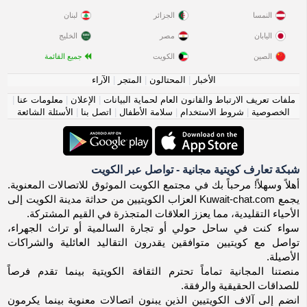
النمسا
الجزائر
لبنان
اليابان
مصر
الخليج
الصين
الكويت
جميع القائمة
الأخبار
|
المحتالون
|
المتجر
|
الآراء
ملفات تعريف الارتباط والقانون العام لحماية البيانات
|
الإعلان
|
معلومات عنا
|
الخصوصية
|
شروط الاستخدام
|
سلامة الأطفال
|
اتصل بنا
|
الأسئلة الشائعة
شبكة تعارف كويتية مجانية - تواصل عبر الكويت
أهلاً وسهلاً! مرحباً بك في مجتمع الكويت الموثوق للاتصالات المعنوية.
يجمع Kuwait-chat.com العزاب الكويتيين من حداثة مدينة الكويت إلى
الأحياء التقليدية، مما يعزز العلاقات المتجذرة في القيم المشتركة.
سواء كنت في ساحل حولي أو تجارة السالمية أو تراث الجهراء،
تواصل مع كويتيين متوافقين يقدرون التقاليد العائلية والشراكات
الأصيلة.
منصتنا المجانية تماماً تحترم الثقافة الكويتية بينما تقدم فرصاً
للصداقات الحقيقية والرفقة.
انضم إلى آلاف الكويتيين الذين يبنون اتصالات معنوية بينما يكرمون