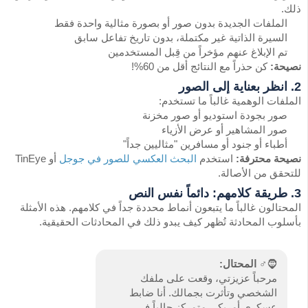
ذلك.
الملفات الجديدة بدون صور أو بصورة مثالية واحدة فقط
السيرة الذاتية غير مكتملة، بدون تاريخ تفاعل سابق
تم الإبلاغ عنهم مؤخراً من قِبل المستخدمين
نصيحة:
كن حذراً مع النتائج أقل من 60%!
2. انظر بعناية إلى الصور
الملفات الوهمية غالباً ما تستخدم:
صور بجودة استوديو أو صور مخزنة
صور المشاهير أو عرض الأزياء
أطباء أو جنود أو مسافرين "مثاليين جداً"
نصيحة محترفة:
استخدم
البحث العكسي للصور في جوجل
أو TinEye
للتحقق من الأصالة.
3. طريقة كلامهم: دائماً نفس النص
المحتالون غالباً ما يتبعون أنماط محددة جداً في كلامهم. هذه الأمثلة
بأسلوب المحادثة تُظهر كيف يبدو ذلك في المحادثات الحقيقية.
🧔♂️
المحتال:
مرحباً عزيزتي، وقعت على ملفك
الشخصي وتأثرت بجمالك. أنا ضابط
عسكري أمريكي متمركز حالياً في