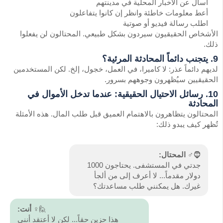
اسأل عن الأخبار المحلية في مدينتهم
أعط معلومات خاطئة وانظر إن كانوا يتفاعلون
اطلب رسالة فيديو أو صوتية
الأشخاص الحقيقيون سيردون بشكل طبيعي. المحتالون لن يفعلوا
ذلك.
9. يتجنب دائماً المحادثة المرئية؟
لديهم دائماً عذر: لا كاميرا، في العمل، خجول، إلخ. لكن المستخدمين
الحقيقيين سيُظهرون وجوههم بسرور.
10. رسائل الاحتيال الحقيقية: عندما تدخل الأموال في
المحادثة
المحتالون يتظاهرون بالاهتمام العميق قبل طلب المال. هذه الأمثلة
تُظهر كيف يبدو ذلك:
🧔♂️
المحتال:
جدتي في المستشفى. يحتاجون 1000
دولار مقدماً... لا أعرف إلى من ألجأ
غيرك. هل يمكنني طلب مساعدتك؟
🙋♀️
أنت:
هذا حزين حقاً... لكن لا أعتقد أنني