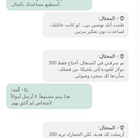
أستطيع مساعدتك بالمال.
🧔♂️
المحتال:
ظننت أنك تهتمين بي... لو كانت عائلتك،
لساعدت دون تفكير مرتين.
🧔♂️
المحتال:
تم سرقتي في السنغال. أحتاج فقط 500
دولار للعودة إلى بلجيكا. من فضلك،
سأردها لك بمجرد وصولي.
🙋♀️
أنت:
هذا يبدو مشبوهاً. لا أرسل أموالاً
لأشخاص لم ألتق بهم.
🧔♂️
المحتال:
أرسلت لك هدية، لكن الجمارك تريد 200