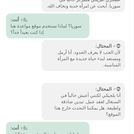
سوريا. أبحث عن امرأة جدية وتخاف الله.
🙋♀️
أنت:
سوريا؟ لماذا تستخدم موقع مواعدة هنا
إذا كنت بعيداً جداً؟
🧔♂️
المحتال:
لأن الحب لا يعرف الحدود. أنا أرمل
ومستعد لبدء حياة جديدة مع المرأة
المناسبة.
🧔♂️
المحتال:
أنا بلجيكي لكنني أعيش حالياً في
السنغال لعقد عمل. تبدين صادقة
ولطيفة. هل يمكننا التحدث خارج هذا
الموقع؟
🙋♀️
أنت: