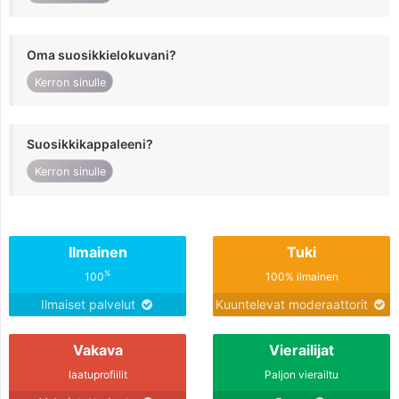
Oma suosikkielokuvani?
Kerron sinulle
Suosikkikappaleeni?
Kerron sinulle
Ilmainen
Tuki
%
100
100% ilmainen
Ilmaiset palvelut
Kuuntelevat moderaattorit
Vakava
Vierailijat
laatuprofiilit
Paljon vierailtu