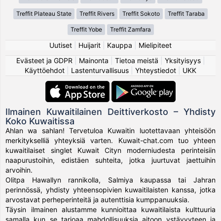
Treffit Plateau State
Treffit Rivers
Treffit Sokoto
Treffit Taraba
Treffit Yobe
Treffit Zamfara
Uutiset
|
Huijarit
|
Kauppa
|
Mielipiteet
Evästeet ja GDPR
|
Mainonta
|
Tietoa meistä
|
Yksityisyys
|
Käyttöehdot
|
Lastenturvallisuus
|
Yhteystiedot
|
UKK
Ilmainen Kuwaitilainen Deittiverkosto – Yhdisty
Koko Kuwaitissa
Ahlan wa sahlan! Tervetuloa Kuwaitin luotettavaan yhteisöön
merkitykselliä yhteyksiä varten. Kuwait-chat.com tuo yhteen
kuwaitilaiset singlet Kuwait Cityn moderniudesta perinteisiin
naapurustoihin, edistäen suhteita, jotka juurtuvat jaettuihin
arvoihin.
Olitpa Hawallyn rannikolla, Salmiya kaupassa tai Jahran
perinnössä, yhdisty yhteensopivien kuwaitilaisten kanssa, jotka
arvostavat perheperinteitä ja autenttisia kumppanuuksia.
Täysin ilmainen alustamme kunnioittaa kuwaitilaista kulttuuria
samalla kun se tarjoaa mahdollisuuksia aitoon ystävyyteen ja