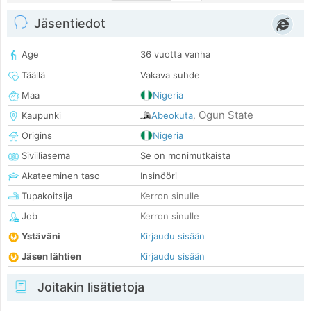
Jäsentiedot
Age
36 vuotta vanha
Täällä
Vakava suhde
Maa
Nigeria
Ogun State
Kaupunki
Abeokuta
,
Origins
Nigeria
Siviiliasema
Se on monimutkaista
Akateeminen taso
Insinööri
Tupakoitsija
Kerron sinulle
Job
Kerron sinulle
Ystäväni
Kirjaudu sisään
Jäsen lähtien
Kirjaudu sisään
Joitakin lisätietoja