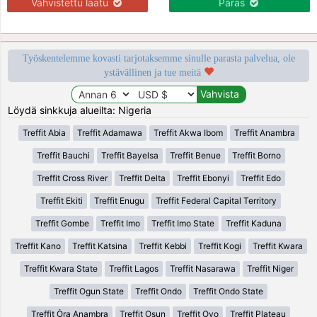
Vahvistettu laatu
Paras
Työskentelemme kovasti tarjotaksemme sinulle parasta palvelua, ole
ystävällinen ja tue meitä
Löydä sinkkuja alueilta: Nigeria
Treffit Abia
Treffit Adamawa
Treffit Akwa Ibom
Treffit Anambra
Treffit Bauchi
Treffit Bayelsa
Treffit Benue
Treffit Borno
Treffit Cross River
Treffit Delta
Treffit Ebonyi
Treffit Edo
Treffit Ekiti
Treffit Enugu
Treffit Federal Capital Territory
Treffit Gombe
Treffit Imo
Treffit Imo State
Treffit Kaduna
Treffit Kano
Treffit Katsina
Treffit Kebbi
Treffit Kogi
Treffit Kwara
Treffit Kwara State
Treffit Lagos
Treffit Nasarawa
Treffit Niger
Treffit Ogun State
Treffit Ondo
Treffit Ondo State
Treffit Ȯra Anambra
Treffit Osun
Treffit Oyo
Treffit Plateau