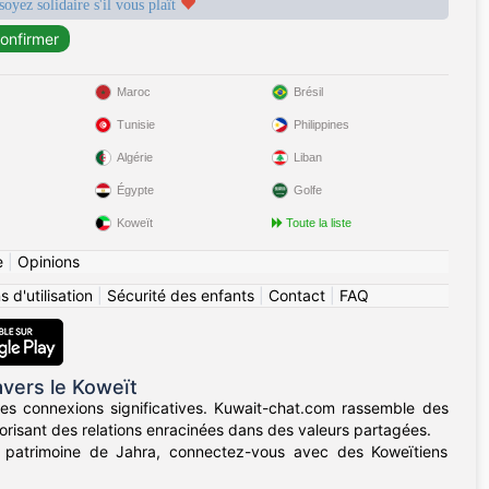
soyez solidaire s'il vous plaît
Maroc
Brésil
Tunisie
Philippines
Algérie
Liban
Égypte
Golfe
Koweït
Toute la liste
e
|
Opinions
 d'utilisation
|
Sécurité des enfants
|
Contact
|
FAQ
vers le Koweït
s connexions significatives. Kuwait-chat.com rassemble des
vorisant des relations enracinées dans des valeurs partagées.
 patrimoine de Jahra, connectez-vous avec des Koweïtiens