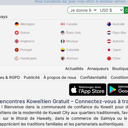
Nous travaillons dur pour vous offrir le meilleur service, 
pays
Allemagne
Canada
Australie
Suisse
États-Unis
Pays-Bas
Angleterre
Mexique
Autriche
Portugal
Colombie
Japon
Handicapés
Animaux
Chine
Actualités
|
Arnaqueurs
|
Boutiqu
ies & RGPD
|
Publicité
|
À propos de nous
|
Confidentialité
|
Conditions
ncontres Koweïtien Gratuit – Connectez-vous à tra
 ! Bienvenue dans la communauté de confiance du Koweït pour de
ïtiens de la modernité de Kuwait City aux quartiers traditionnels, fa
sur le littoral de Hawally, dans le commerce de Salmiya ou le
pprécient les traditions familiales et les partenariats authentiques.