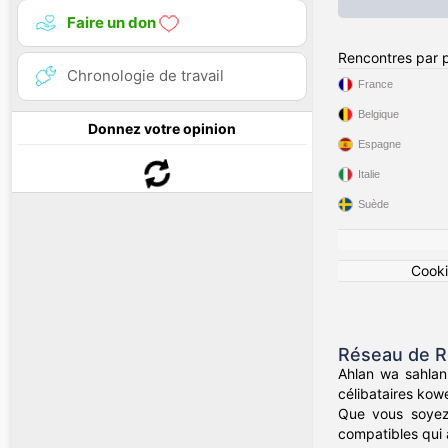
Faire un don
Rencontres par 
Chronologie de travail
France
Belgique
Donnez votre opinion
Espagne
Italie
Suède
Cook
Réseau de Re
Ahlan wa sahlan
célibataires kowe
Que vous soyez 
compatibles qui a