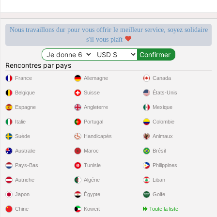
Nous travaillons dur pour vous offrir le meilleur service, soyez solidaire
s'il vous plaît
Rencontres par pays
France
Allemagne
Canada
Belgique
Suisse
États-Unis
Espagne
Angleterre
Mexique
Italie
Portugal
Colombie
Suède
Handicapés
Animaux
Australie
Maroc
Brésil
Pays-Bas
Tunisie
Philippines
Autriche
Algérie
Liban
Japon
Égypte
Golfe
Chine
Koweït
Toute la liste