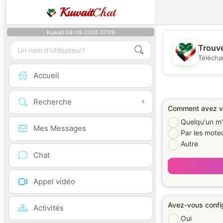
Kuwait
Chat
Kuwait 08-08-2026 07:09
Trouve
Télécha
Accueil
Recherche
Comment avez vo
Quelqu'un m'
Mes Messages
Par les mote
Autre
Chat
Appel vidéo
Avez-vous config
Activités
Oui