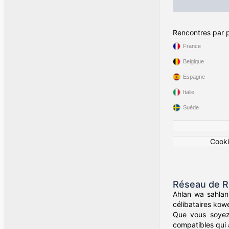
Rencontres par 
France
Belgique
Espagne
Italie
Suède
Cook
Réseau de Re
Ahlan wa sahlan
célibataires kowe
Que vous soyez 
compatibles qui a