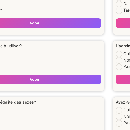
Dan
a?
Tar
Voter
le à utiliser?
L'admin
Oui
No
Pas
Voter
'égalité des sexes?
Avez-vo
Oui
No
Pas