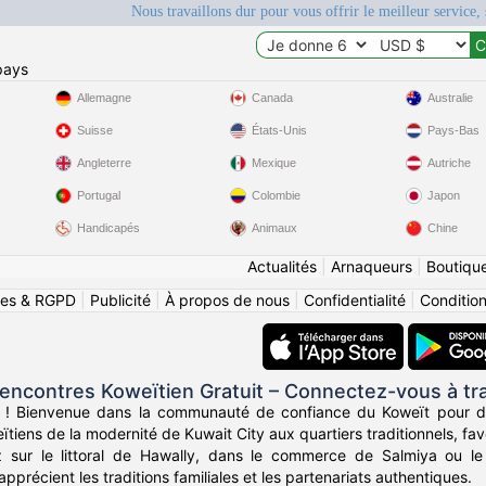
Nous travaillons dur pour vous offrir le meilleur service, 
pays
Allemagne
Canada
Australie
Suisse
États-Unis
Pays-Bas
Angleterre
Mexique
Autriche
Portugal
Colombie
Japon
Handicapés
Animaux
Chine
Actualités
|
Arnaqueurs
|
Boutiqu
ies & RGPD
|
Publicité
|
À propos de nous
|
Confidentialité
|
Conditions
ncontres Koweïtien Gratuit – Connectez-vous à tra
 ! Bienvenue dans la communauté de confiance du Koweït pour de
ïtiens de la modernité de Kuwait City aux quartiers traditionnels, fa
sur le littoral de Hawally, dans le commerce de Salmiya ou le
pprécient les traditions familiales et les partenariats authentiques.