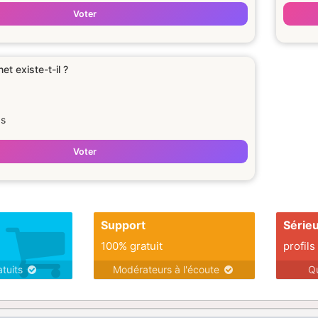
Voter
et existe-t-il ?
as
Voter
Support
Série
100% gratuit
profils
atuits
Modérateurs à l'écoute
Q