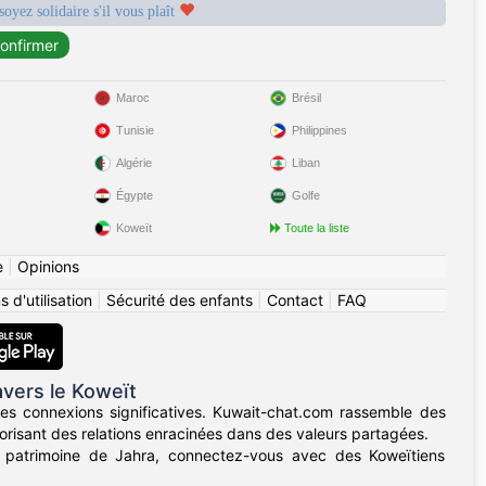
soyez solidaire s'il vous plaît
Maroc
Brésil
Tunisie
Philippines
Algérie
Liban
Égypte
Golfe
Koweït
Toute la liste
e
|
Opinions
 d'utilisation
|
Sécurité des enfants
|
Contact
|
FAQ
vers le Koweït
s connexions significatives. Kuwait-chat.com rassemble des
vorisant des relations enracinées dans des valeurs partagées.
 patrimoine de Jahra, connectez-vous avec des Koweïtiens