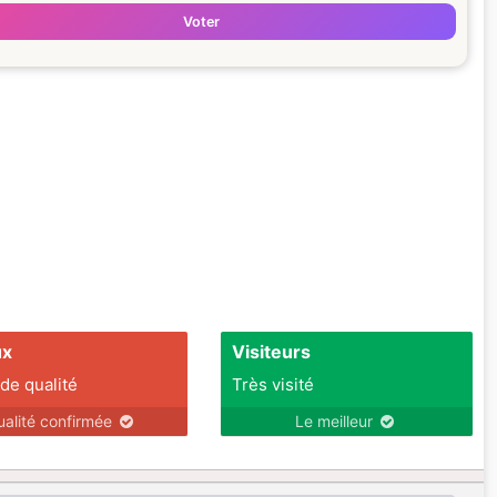
Voter
ux
Visiteurs
 de qualité
Très visité
ualité confirmée
Le meilleur