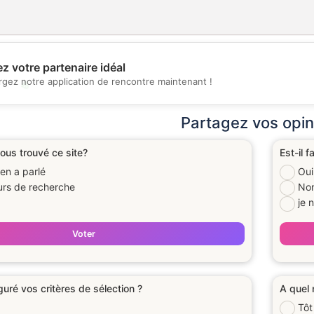
z votre partenaire idéal
rgez notre application de rencontre maintenant !
💖
💕
Partagez vos opin
us trouvé ce site?
Est-il f
en a parlé
Oui
urs de recherche
No
je 
Voter
uré vos critères de sélection ?
A quel 
Tôt