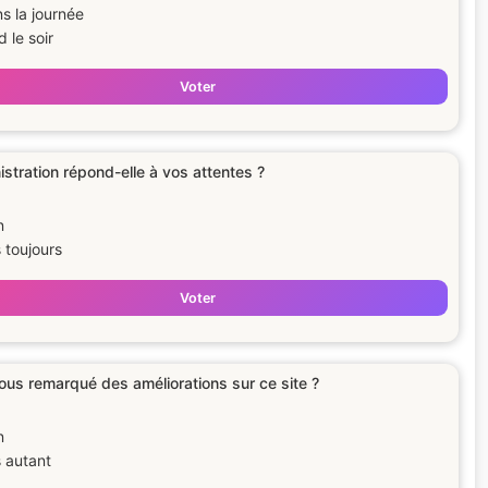
s la journée
d le soir
Voter
istration répond-elle à vos attentes ?
n
 toujours
Voter
us remarqué des améliorations sur ce site ?
n
 autant