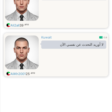
ans
Ali2all
39
Kuwait
0.8
لا أوريد التحدث عن نفسي الآن
ans
AliKh2001
25