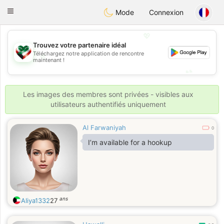
Kuwait
Chat
Toggle
Mode
Connexion
navigation
💖
Trouvez votre partenaire idéal
💖
Téléchargez notre application de rencontre
maintenant !
💕
💕
Les images des membres sont privées - visibles aux
utilisateurs authentifiés uniquement
Al Farwaniyah
0
I’m available for a hookup
ans
Aliya1332
27