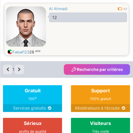
Al Ahmadi
0.2
12
ans
Faisal123
28
1
Recherche par critères
Gratuit
Support
%
100
100% gratuit
Services gratuits
Modérateurs à l'écoute
Sérieux
Visiteurs
profils de qualité
Très visité