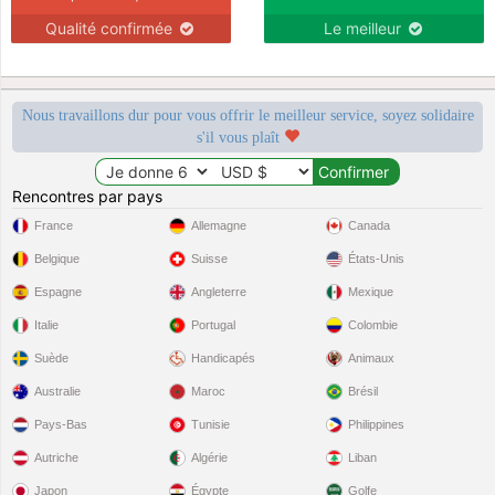
Qualité confirmée
Le meilleur
Nous travaillons dur pour vous offrir le meilleur service, soyez solidaire
s'il vous plaît
Rencontres par pays
France
Allemagne
Canada
Belgique
Suisse
États-Unis
Espagne
Angleterre
Mexique
Italie
Portugal
Colombie
Suède
Handicapés
Animaux
Australie
Maroc
Brésil
Pays-Bas
Tunisie
Philippines
Autriche
Algérie
Liban
Japon
Égypte
Golfe