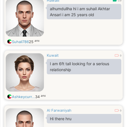
Hawalli
0.9
alhumdullha hi i am suhail Akhtar
Ansari i am 25 years old
ans
Suhail786
25
Kuwait
0
I am 6ft tall looking for a serious
relationship
ans
Ashkeycurr...
34
Al Farwaniyah
0
Hi there hru