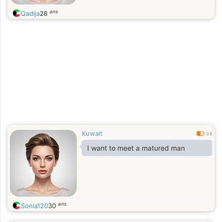
ans
Qadija
28
Kuwait
0.5
I want to meet a matured man
ans
Sonia120
30