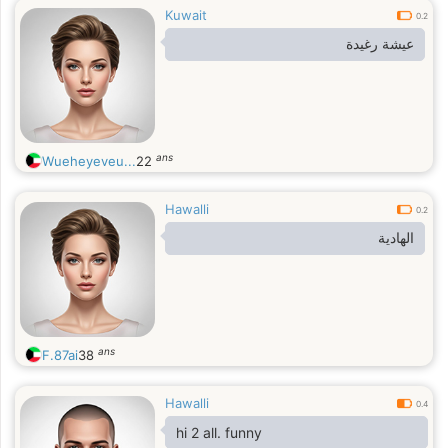
Kuwait
0.2
عيشة رغيدة
ans
Wueheyeveu...
22
Hawalli
0.2
الهادية
ans
F.87ai
38
Hawalli
0.4
hi 2 all. funny