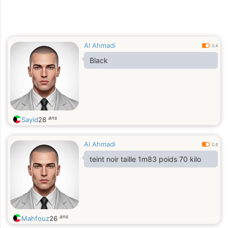
Al Ahmadi
0.4
Black
ans
Sayid
28
Al Ahmadi
0.4
teint noir taille 1m83 poids 70 kilo
ans
Mahfouz
26