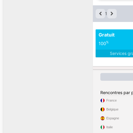
1
Gratuit
%
100
Services gr
Rencontres par 
France
Belgique
Espagne
Italie