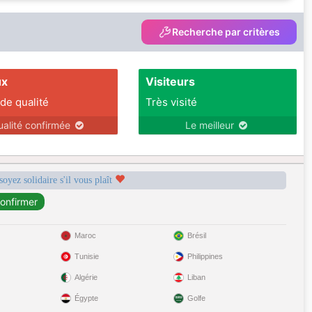
Recherche par critères
ux
Visiteurs
 de qualité
Très visité
ualité confirmée
Le meilleur
soyez solidaire s'il vous plaît
Maroc
Brésil
Tunisie
Philippines
Algérie
Liban
Égypte
Golfe