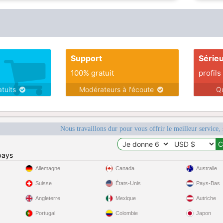
Support
Série
100% gratuit
profils
atuits
Modérateurs à l'écoute
Q
Nous travaillons dur pour vous offrir le meilleur service, 
pays
Allemagne
Canada
Australie
Suisse
États-Unis
Pays-Bas
Angleterre
Mexique
Autriche
Portugal
Colombie
Japon