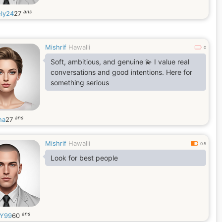
ans
ly24
27
Mishrif
Hawalli
0
Soft, ambitious, and genuine 💫 I value real
conversations and good intentions. Here for
something serious
ans
na
27
Mishrif
Hawalli
0.5
Look for best people
ans
Y99
60