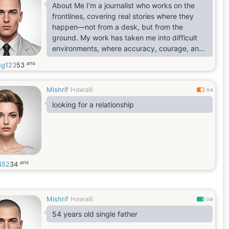
About Me I’m a journalist who works on the
frontlines, covering real stories where they
happen—not from a desk, but from the
ground. My work has taken me into difficult
environments, where accuracy, courage, and
responsibility matter every day. I’ve seen both
ans
ng123
53
the harsh realities of conflict and the strength
of people who endure it, and that has shaped
Mishrif
Hawalli
how I think, how I live, and how I relate to
0.4
others. Outside of work, I value calm, honesty,
looking for a relationship
and meaningful conversation. I don’t pretend.
ans
452
34
Mishrif
Hawalli
0.8
54 years old single father