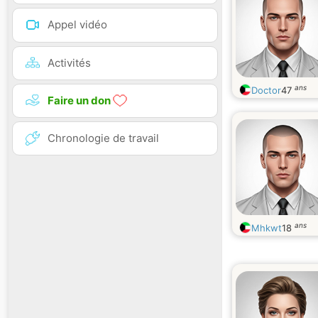
Appel vidéo
Activités
ans
Doctor
47
Faire un don
Chronologie de travail
ans
Mhkwt
18