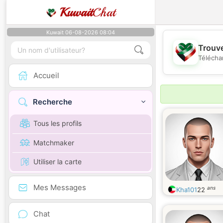
Kuwait
Chat
Kuwait 06-08-2026 08:04
Trouve
Télécha
Accueil
Recherche
Tous les profils
Matchmaker
Utiliser la carte
Mes Messages
ans
Kha101
22
Chat