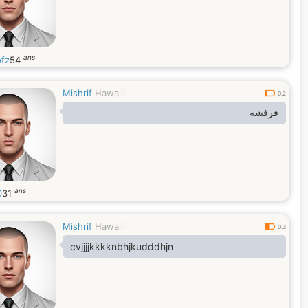
ans
fz
54
Mishrif
Hawalli
0.2
فرفشه
ans
0
31
Mishrif
Hawalli
0.3
cvjjjjkkkknbhjkudddhjn