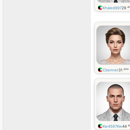
a
Khaled997
29
ans
Cbennet
31
a
Kw4567Kw
44