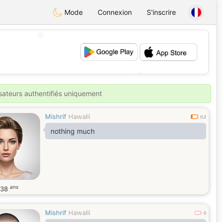
Mode
Connexion
S'inscrire
💖
💕
isateurs authentifiés uniquement
Mishrif
Hawalli
0.2
nothing much
ans
38
Mishrif
Hawalli
0