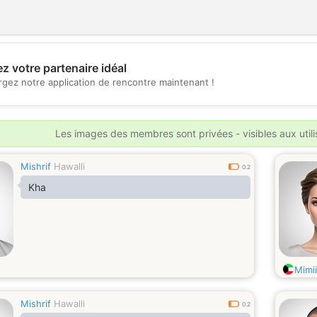
z votre partenaire idéal
💖
rgez notre application de rencontre maintenant !
💕
Les images des membres sont privées - visibles aux util
Mishrif
Hawalli
0.2
Kha
Mimii
Mishrif
Hawalli
0.2