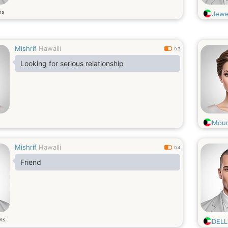
ns
Jewe
Mishrif
Hawalli
0.3
Looking for serious relationship
Mou
Mishrif
Hawalli
0.4
Friend
ns
DELL