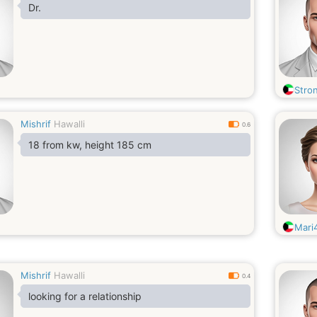
Dr.
Stro
Mishrif
Hawalli
0.6
18 from kw, height 185 cm
Mari
Mishrif
Hawalli
0.4
looking for a relationship