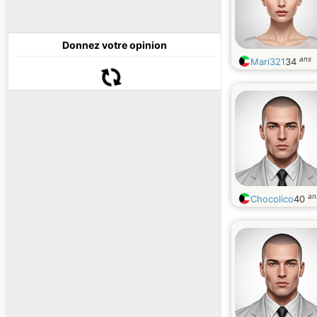
Donnez votre opinion
ans
Mari321
34
an
Chocolico
40