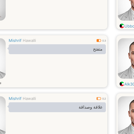
Ubbo
Mishrif
Hawalli
0.3
متفتح
s
Alk3
Mishrif
Hawalli
0.2
علاقة وصداقة