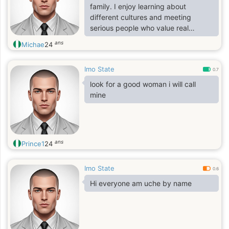
family. I enjoy learning about
different cultures and meeting
serious people who value real
connection, not games.
ans
Michae
24
Imo State
0.7
look for a good woman i will call
mine
ans
Prince1
24
Imo State
0.6
Hi everyone am uche by name