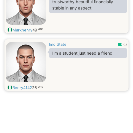
trustworthy beautiful financially
stable in any aspect
ans
Markhenry
49
Imo State
0.8
I'm a student just need a friend
ans
Beery4142
26