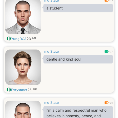
Imo State
0.3
a student
ans
YungDCA
23
Imo State
0.7
gentle and kind soul
ans
Extysmart
25
Imo State
0.5
I’m a calm and respectful man who
believes in honesty, peace, and