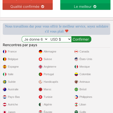
Qualité confirmée
Le meilleur
Nous travaillons dur pour vous offrir le meilleur service, soyez solidaire
s'il vous plaît
Rencontres par pays
France
Allemagne
Canada
Belgique
Suisse
États-Unis
Espagne
Angleterre
Mexique
Italie
Portugal
Colombie
Suède
Handicapés
Animaux
Australie
Maroc
Brésil
Pays-Bas
Tunisie
Philippines
Autriche
Algérie
Liban
Japon
Égypte
Golfe