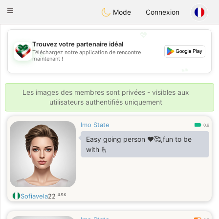
Kuwait
Chat
Toggle
Mode
Connexion
navigation
💖
Trouvez votre partenaire idéal
Téléchargez notre application de rencontre
💖
maintenant !
💕
💕
Les images des membres sont privées - visibles aux
utilisateurs authentifiés uniquement
Imo State
0.9
Easy going person ♥️🥰,fun to be
with 🫰
ans
Sofiavela
22