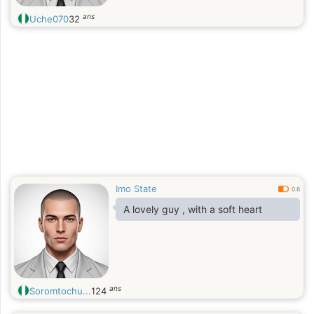
ans
Uche070
32
Imo State
0.6
A lovely guy , with a soft heart
ans
Soromtochu...
124