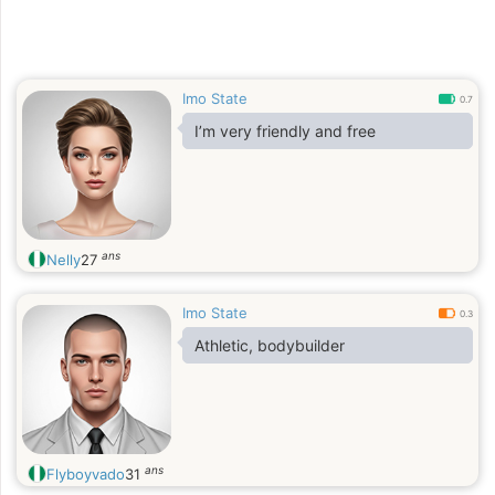
Imo State
0.7
I’m very friendly and free
ans
Nelly
27
Imo State
0.3
Athletic, bodybuilder
ans
Flyboyvado
31