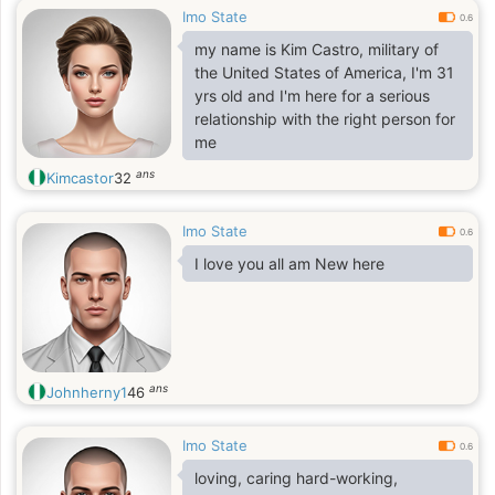
Imo State
0.6
my name is Kim Castro, military of
the United States of America, I'm 31
yrs old and I'm here for a serious
relationship with the right person for
me
ans
Kimcastor
32
Imo State
0.6
I love you all am New here
ans
Johnherny1
46
Imo State
0.6
loving, caring hard-working,