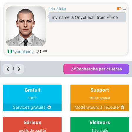
Imo State
0.5
my name is Onyekachi from Africa
ans
Ezenniaony...
31
1
Recherche par critères
Gratuit
Support
%
100
100% gratuit
Services gratuits
Modérateurs à l'écoute
Sérieux
Visiteurs
profils de qualité
Très visité