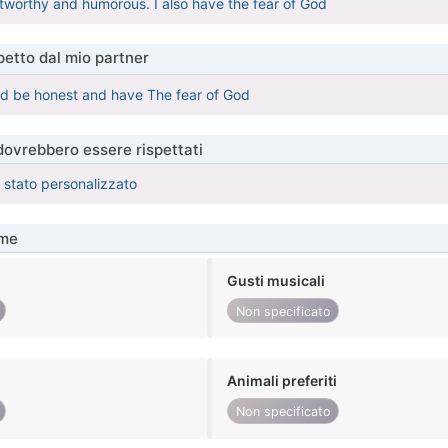
stworthy and humorous. I also have the fear of God
etto dal mio partner
ld be honest and have The fear of God
 dovrebbero essere rispettati
è stato personalizzato
me
Gusti musicali
Non specificato
Animali preferiti
Non specificato