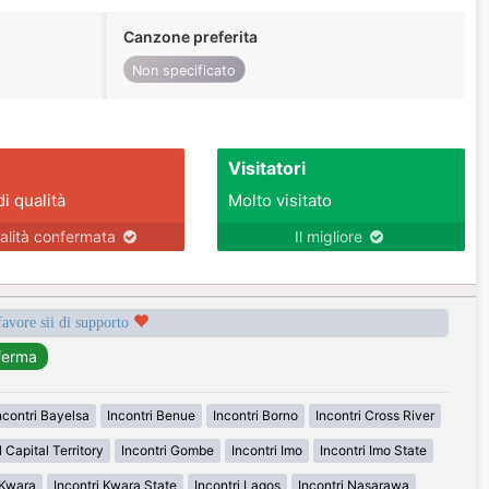
Canzone preferita
Non specificato
Visitatori
di qualità
Molto visitato
alità confermata
Il migliore
favore sii di supporto
ncontri Bayelsa
Incontri Benue
Incontri Borno
Incontri Cross River
 Capital Territory
Incontri Gombe
Incontri Imo
Incontri Imo State
 Kwara
Incontri Kwara State
Incontri Lagos
Incontri Nasarawa