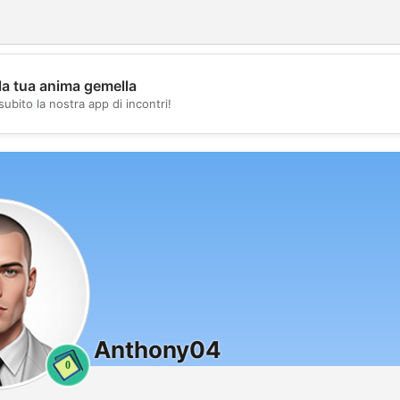
la tua anima gemella
💖
subito la nostra app di incontri!
💕
Anthony04
0