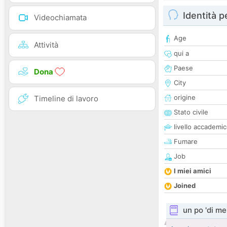
Identità 
Videochiamata
Age
Attività
qui a
Paese
Dona
City
origine
Timeline di lavoro
Stato civile
livello accademi
Fumare
Job
I miei amici
Joined
un po 'di me