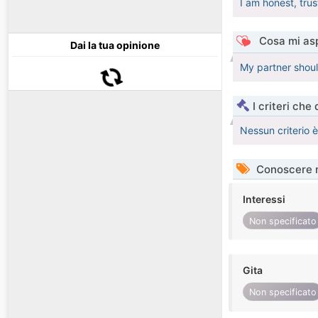
I am honest, tru
Cosa mi asp
Dai la tua opinione
My partner shou
I criteri che
Nessun criterio 
Conoscere 
Interessi
Non specificato
Gita
Non specificato