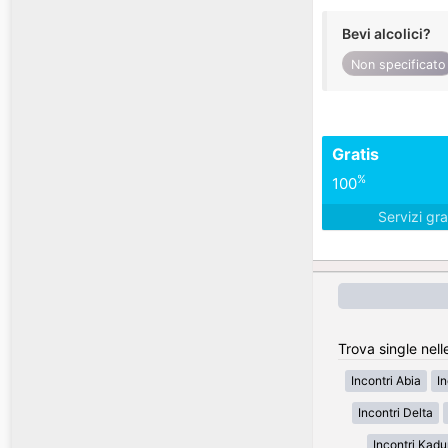
Bevi alcolici?
Non specificato
Gratis
%
100
Servizi gra
Trova single nell
Incontri Abia
I
Incontri Delta
Incontri Kad