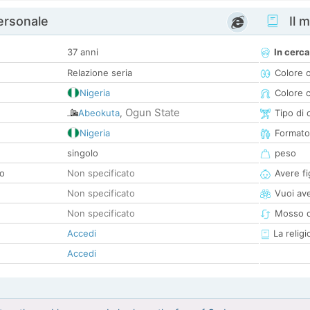
personale
Il m
37 anni
In cerca
Relazione seria
Colore 
Nigeria
Colore c
Ogun State
Abeokuta
,
Tipo di 
Nigeria
Formato
singolo
peso
co
Non specificato
Avere fig
Non specificato
Vuoi ave
Non specificato
Mosso d
Accedi
La religi
Accedi