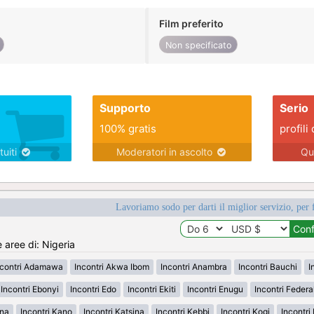
Film preferito
Non specificato
Supporto
Serio
100% gratis
profili 
tuiti
Moderatori in ascolto
Qu
Lavoriamo sodo per darti il miglior servizio, per 
e aree di: Nigeria
ncontri Adamawa
Incontri Akwa Ibom
Incontri Anambra
Incontri Bauchi
I
Incontri Ebonyi
Incontri Edo
Incontri Ekiti
Incontri Enugu
Incontri Federal
una
Incontri Kano
Incontri Katsina
Incontri Kebbi
Incontri Kogi
Incontri