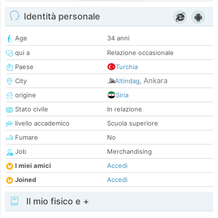
Identità personale
Age
34 anni
qui a
Relazione occasionale
Paese
Turchia
Ankara
City
Altindag
,
origine
Siria
Stato civile
In relazione
livello accademico
Scuola superiore
Fumare
No
Job
Merchandising
I miei amici
Accedi
Joined
Accedi
Il mio fisico e +