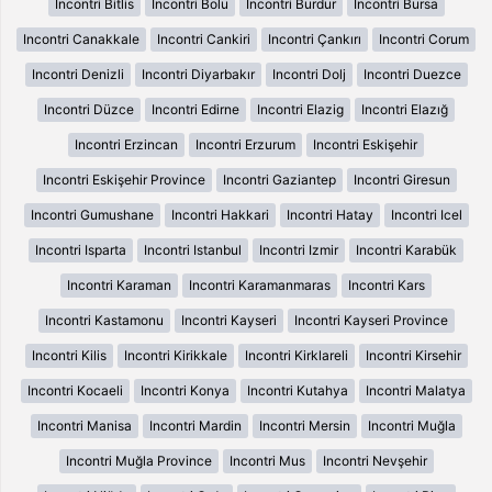
Incontri Bitlis
Incontri Bolu
Incontri Burdur
Incontri Bursa
Incontri Canakkale
Incontri Cankiri
Incontri Çankırı
Incontri Corum
Incontri Denizli
Incontri Diyarbakır
Incontri Dolj
Incontri Duezce
Incontri Düzce
Incontri Edirne
Incontri Elazig
Incontri Elazığ
Incontri Erzincan
Incontri Erzurum
Incontri Eskişehir
Incontri Eskişehir Province
Incontri Gaziantep
Incontri Giresun
Incontri Gumushane
Incontri Hakkari
Incontri Hatay
Incontri Icel
Incontri Isparta
Incontri Istanbul
Incontri Izmir
Incontri Karabük
Incontri Karaman
Incontri Karamanmaras
Incontri Kars
Incontri Kastamonu
Incontri Kayseri
Incontri Kayseri Province
Incontri Kilis
Incontri Kirikkale
Incontri Kirklareli
Incontri Kirsehir
Incontri Kocaeli
Incontri Konya
Incontri Kutahya
Incontri Malatya
Incontri Manisa
Incontri Mardin
Incontri Mersin
Incontri Muğla
Incontri Muğla Province
Incontri Mus
Incontri Nevşehir