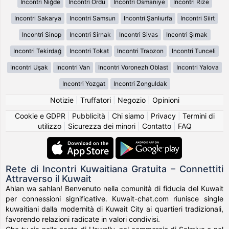
Incontri Niğde
Incontri Ordu
Incontri Osmaniye
Incontri Rize
Incontri Sakarya
Incontri Samsun
Incontri Şanlıurfa
Incontri Siirt
Incontri Sinop
Incontri Sirnak
Incontri Sivas
Incontri Şırnak
Incontri Tekirdağ
Incontri Tokat
Incontri Trabzon
Incontri Tunceli
Incontri Uşak
Incontri Van
Incontri Voronezh Oblast
Incontri Yalova
Incontri Yozgat
Incontri Zonguldak
Notizie
|
Truffatori
|
Negozio
|
Opinioni
Cookie e GDPR
|
Pubblicità
|
Chi siamo
|
Privacy
|
Termini di
utilizzo
|
Sicurezza dei minori
|
Contatto
|
FAQ
Rete di Incontri Kuwaitiana Gratuita – Connettiti
Attraverso il Kuwait
Ahlan wa sahlan! Benvenuto nella comunità di fiducia del Kuwait
per connessioni significative. Kuwait-chat.com riunisce single
kuwaitiani dalla modernità di Kuwait City ai quartieri tradizionali,
favorendo relazioni radicate in valori condivisi.