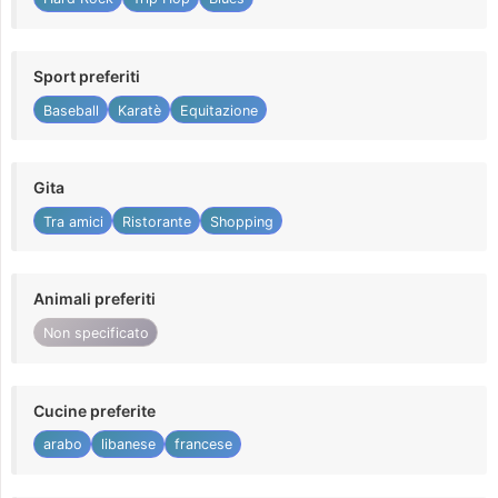
Sport preferiti
Baseball
Karatè
Equitazione
Gita
Tra amici
Ristorante
Shopping
Animali preferiti
Non specificato
Cucine preferite
arabo
libanese
francese