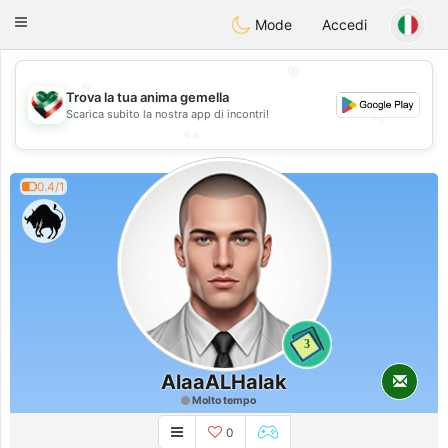
Kuwait
Chat
Toggle
Mode
Accedi
navigation
💖
💖
Trova la tua anima gemella
💕
Scarica subito la nostra app di incontri!
💕
0.4/1
3
AlaaALHalak
Molto tempo
0