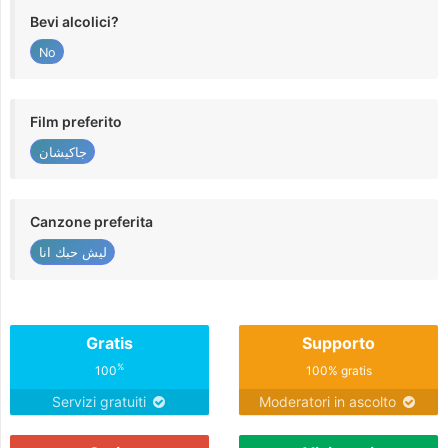
Bevi alcolici?
No
Film preferito
جاكيشان
Canzone preferita
ليش حبك انا
Gratis
Supporto
%
100
100% gratis
Servizi gratuiti
Moderatori in ascolto