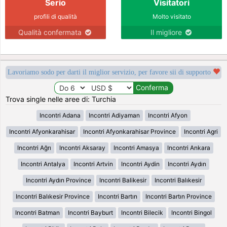
Serio
Visitatori
profili di qualità
Molto visitato
Qualità confermata
Il migliore
Lavoriamo sodo per darti il miglior servizio, per favore sii di supporto
Trova single nelle aree di: Turchia
Incontri Adana
Incontri Adiyaman
Incontri Afyon
Incontri Afyonkarahisar
Incontri Afyonkarahisar Province
Incontri Agri
Incontri Ağrı
Incontri Aksaray
Incontri Amasya
Incontri Ankara
Incontri Antalya
Incontri Artvin
Incontri Aydin
Incontri Aydın
Incontri Aydın Province
Incontri Balikesir
Incontri Balıkesir
Incontri Balıkesir Province
Incontri Bartın
Incontri Bartın Province
Incontri Batman
Incontri Bayburt
Incontri Bilecik
Incontri Bingol