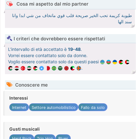
Cosa mi aspetto dal mio partner
طيوبة كريمة تحب الخير صريحة قلب قوي ماتخاف من شي ابدا وانا
سند الها
I criteri che dovrebbero essere rispettati
L'intervallo di età accettato è
19-48
.
Vorrei essere contattato solo da donne.
Voglio essere contattato solo da questi paesi
.
Conoscere me
Interessi
Internet
Settore automobilistico
Fallo da solo
Gusti musicali
Hard Rock
Trip Hop
Blues