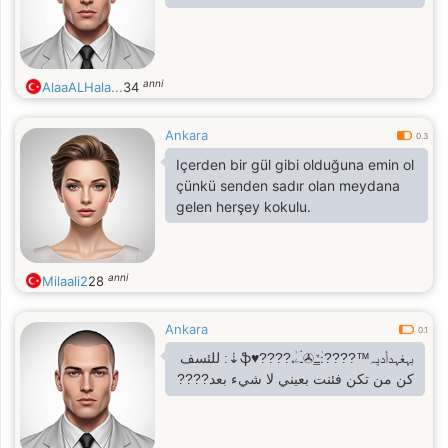
anni
AlaaALHala...
34
Ankara
0.3
Içerden bir gül gibi olduğuna emin ol
çünkü senden sadır olan meydana
gelen herşey kokulu.
anni
Milaali2
28
Ankara
0.1
بہغہدأديہ™????:ٰ̲ـٌـ✇ـۛۛۦٰ،????♥️ֆ⇣: للئسف
كن من تكن فئنت بعيني لا شيء بعد????