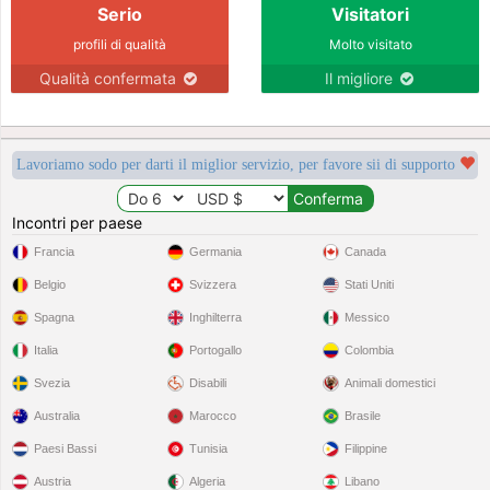
Serio
Visitatori
profili di qualità
Molto visitato
Qualità confermata
Il migliore
Lavoriamo sodo per darti il miglior servizio, per favore sii di supporto
Incontri per paese
Francia
Germania
Canada
Belgio
Svizzera
Stati Uniti
Spagna
Inghilterra
Messico
Italia
Portogallo
Colombia
Svezia
Disabili
Animali domestici
Australia
Marocco
Brasile
Paesi Bassi
Tunisia
Filippine
Austria
Algeria
Libano