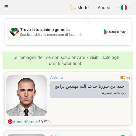
Kuwait
Chat
Toggle
Mode
Accedi
navigation
💖
Trova la tua anima gemella
Scarica subito la nostra app di incontri!
💖
💕
💕
Le immagini dei membri sono private - visibili solo agli
utenti autenticati
Ankara
0.6
احمد من سوريا حياكم الله مهندس برامج
دردشه صوتيه
anni
AhmedSedek
30