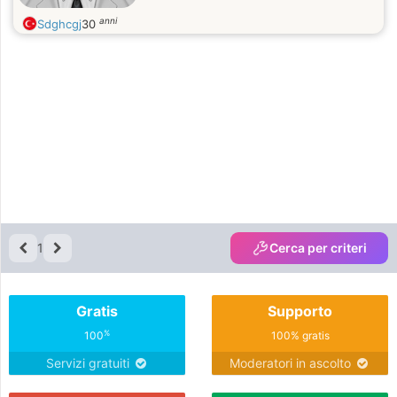
anni
Sdghcgj
30
1
Cerca per criteri
Gratis
Supporto
%
100
100% gratis
Servizi gratuiti
Moderatori in ascolto