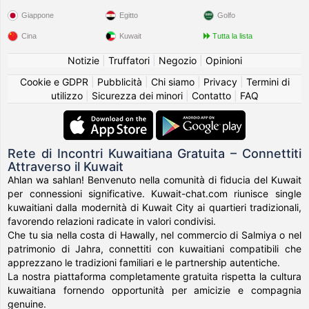
Giappone
Egitto
Golfo
Cina
Kuwait
Tutta la lista
Notizie
|
Truffatori
|
Negozio
|
Opinioni
Cookie e GDPR
|
Pubblicità
|
Chi siamo
|
Privacy
|
Termini di
utilizzo
|
Sicurezza dei minori
|
Contatto
|
FAQ
Rete di Incontri Kuwaitiana Gratuita – Connettiti
Attraverso il Kuwait
Ahlan wa sahlan! Benvenuto nella comunità di fiducia del Kuwait
per connessioni significative. Kuwait-chat.com riunisce single
kuwaitiani dalla modernità di Kuwait City ai quartieri tradizionali,
favorendo relazioni radicate in valori condivisi.
Che tu sia nella costa di Hawally, nel commercio di Salmiya o nel
patrimonio di Jahra, connettiti con kuwaitiani compatibili che
apprezzano le tradizioni familiari e le partnership autentiche.
La nostra piattaforma completamente gratuita rispetta la cultura
kuwaitiana fornendo opportunità per amicizie e compagnia
genuine.