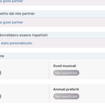
d a good partner
etto dal mio partner
d a good partner
 dovrebbero essere rispettati
è stato personalizzato
me
Gusti musicali
Non specificato
Animali preferiti
Non specificato