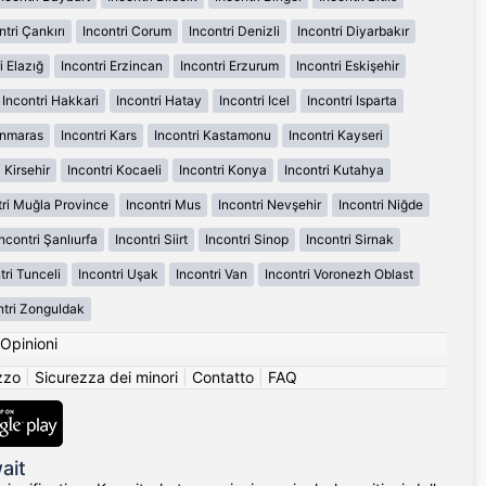
ntri Çankırı
Incontri Corum
Incontri Denizli
Incontri Diyarbakır
i Elazığ
Incontri Erzincan
Incontri Erzurum
Incontri Eskişehir
Incontri Hakkari
Incontri Hatay
Incontri Icel
Incontri Isparta
anmaras
Incontri Kars
Incontri Kastamonu
Incontri Kayseri
 Kirsehir
Incontri Kocaeli
Incontri Konya
Incontri Kutahya
tri Muğla Province
Incontri Mus
Incontri Nevşehir
Incontri Niğde
ncontri Şanlıurfa
Incontri Siirt
Incontri Sinop
Incontri Sirnak
tri Tunceli
Incontri Uşak
Incontri Van
Incontri Voronezh Oblast
ntri Zonguldak
Opinioni
izzo
|
Sicurezza dei minori
|
Contatto
|
FAQ
ait