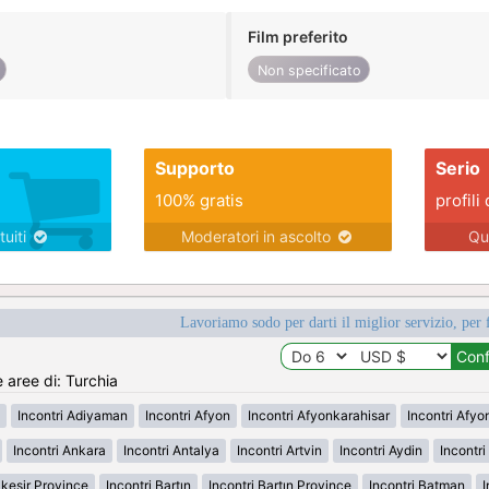
Film preferito
Non specificato
Supporto
Serio
100% gratis
profili 
tuiti
Moderatori in ascolto
Qu
Lavoriamo sodo per darti il miglior servizio, per 
e aree di: Turchia
Incontri Adiyaman
Incontri Afyon
Incontri Afyonkarahisar
Incontri Afyo
Incontri Ankara
Incontri Antalya
Incontri Artvin
Incontri Aydin
Incontri
ıkesir Province
Incontri Bartın
Incontri Bartın Province
Incontri Batman
I