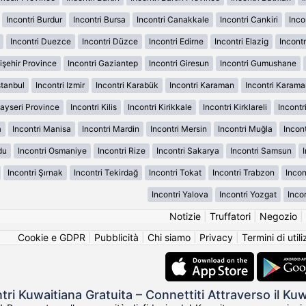
Incontri Burdur
Incontri Bursa
Incontri Canakkale
Incontri Cankiri
Inco
Incontri Duezce
Incontri Düzce
Incontri Edirne
Incontri Elazig
Incontr
kişehir Province
Incontri Gaziantep
Incontri Giresun
Incontri Gumushane
stanbul
Incontri Izmir
Incontri Karabük
Incontri Karaman
Incontri Karam
Kayseri Province
Incontri Kilis
Incontri Kirikkale
Incontri Kirklareli
Incontri
a
Incontri Manisa
Incontri Mardin
Incontri Mersin
Incontri Muğla
Incon
du
Incontri Osmaniye
Incontri Rize
Incontri Sakarya
Incontri Samsun
I
Incontri Şırnak
Incontri Tekirdağ
Incontri Tokat
Incontri Trabzon
Incon
Incontri Yalova
Incontri Yozgat
Inco
Notizie
|
Truffatori
|
Negozio
|
Cookie e GDPR
|
Pubblicità
|
Chi siamo
|
Privacy
|
Termini di util
tri Kuwaitiana Gratuita – Connettiti Attraverso il Kuw