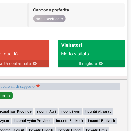
Canzone preferita
Non specificato
Visitatori
di qualità
Molto visitato
alità confermata
Il migliore
favore sii di supporto
nkarahisar Province
Incontri Agri
Incontri Ağrı
Incontri Aksaray
 Aydın
Incontri Aydın Province
Incontri Balikesir
Incontri Balıkesir
ncontri Bayburt
Incontri Bilecik
Incontri Bingol
Incontri Bitlis