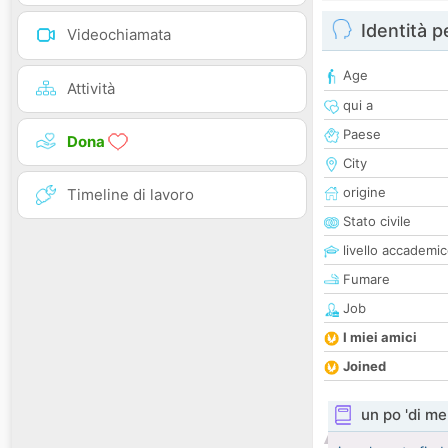
Identità 
Videochiamata
Age
Attività
qui a
Paese
Dona
City
origine
Timeline di lavoro
Stato civile
livello accademi
Fumare
Job
I miei amici
Joined
un po 'di me