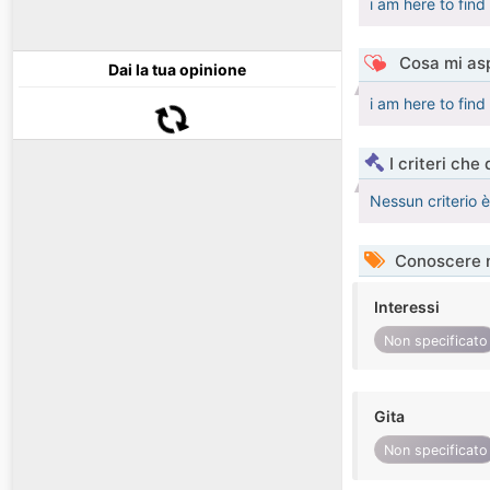
i am here to fin
Cosa mi asp
Dai la tua opinione
i am here to fin
I criteri che
Nessun criterio 
Conoscere 
Interessi
Non specificato
Gita
Non specificato