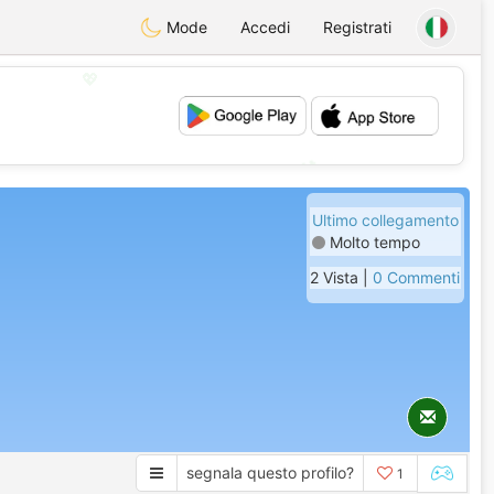
Mode
Accedi
Registrati
💖
💕
Ultimo collegamento
Molto tempo
2 Vista |
0 Commenti
segnala questo profilo?
1