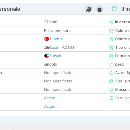
personale
Il m
27 anni
In cerca
Relazione seria
Colore 
Turchia
Colore c
Adana
Kozan
,
Tipo di 
Kuwait
Formato
singolo
peso
co
Non specificato
Avere fig
Non specificato
Vuoi ave
Non specificato
Mosso d
Accedi
La religi
Accedi