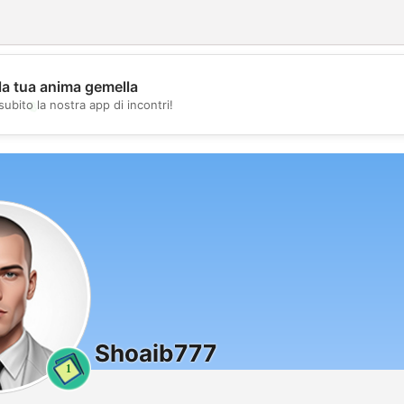
la tua anima gemella
💖
subito la nostra app di incontri!
💕
Shoaib777
1