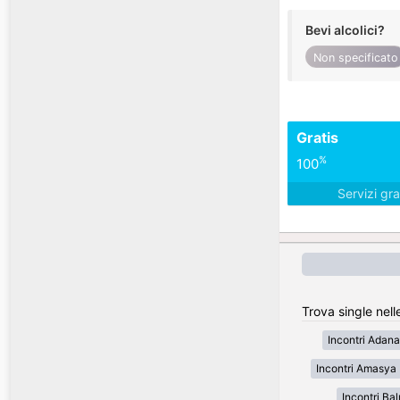
Bevi alcolici?
Non specificato
Gratis
%
100
Servizi gra
Trova single nell
Incontri Adana
Incontri Amasya
Incontri Bal