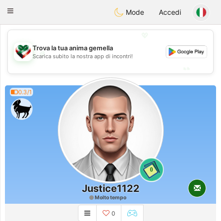
Kuwait
Chat
Toggle
Mode
Accedi
navigation
💖
Trova la tua anima gemella
💖
Scarica subito la nostra app di incontri!
💕
💕
0.3/1
0
Justice1122
Molto tempo
0