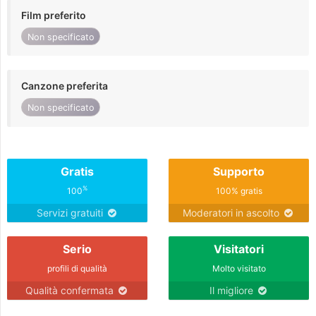
Film preferito
Non specificato
Canzone preferita
Non specificato
Gratis
Supporto
%
100
100% gratis
Servizi gratuiti
Moderatori in ascolto
Serio
Visitatori
profili di qualità
Molto visitato
Qualità confermata
Il migliore