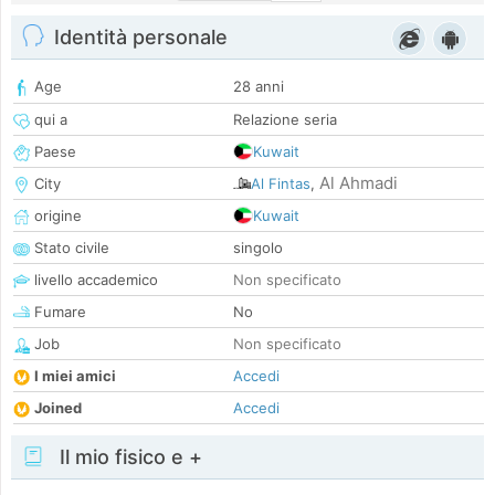
Identità personale
Age
28 anni
qui a
Relazione seria
Paese
Kuwait
Al Ahmadi
City
Al Fintas
,
origine
Kuwait
Stato civile
singolo
livello accademico
Non specificato
Fumare
No
Job
Non specificato
I miei amici
Accedi
Joined
Accedi
Il mio fisico e +