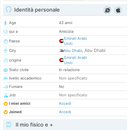
Identità personale
Age
43 anni
qui a
Amicizia
Emirati Arabi
Paese
Uniti
Abu Dhabi
City
Abu Dhabi
,
Emirati Arabi
origine
Uniti
Stato civile
In relazione
livello accademico
Non specificato
Fumare
No
Job
Non specificato
I miei amici
Accedi
Joined
Accedi
Il mio fisico e +