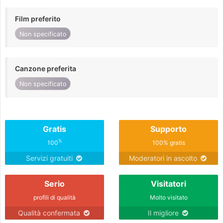
Film preferito
Non specificato
Canzone preferita
Non specificato
Gratis
Supporto
%
100
100% gratis
Servizi gratuiti
Moderatori in ascolto
Serio
Visitatori
profili di qualità
Molto visitato
Qualità confermata
Il migliore