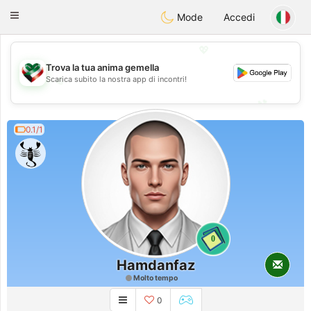
Kuwait
Chat
Toggle
Mode
Accedi
navigation
💖
Trova la tua anima gemella
💖
Scarica subito la nostra app di incontri!
💕
💕
0.1/1
0
Hamdanfaz
Molto tempo
0