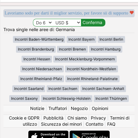
Lavoriamo sodo per darti il miglior servizio, per favore sii di supporto
Trova single nelle aree di: Germania
Incontri Baden-Württemberg
Incontri Bayern
Incontri Berlin
Incontri Brandenburg
Incontri Bremen
Incontri Hamburg
Incontri Hessen
Incontri Mecklenburg-Vorpommern
Incontri Niedersachsen
Incontri Nordrhein-Westfalen
Incontri Rheinland-Pfalz
Incontri Rhineland-Palatinate
Incontri Saarland
Incontri Sachsen
Incontri Sachsen-Anhalt
Incontri Saxony
Incontri Schleswig-Holstein
Incontri Thüringen
Notizie
|
Truffatori
|
Negozio
|
Opinioni
Cookie e GDPR
|
Pubblicità
|
Chi siamo
|
Privacy
|
Termini di
utilizzo
|
Sicurezza dei minori
|
Contatto
|
FAQ