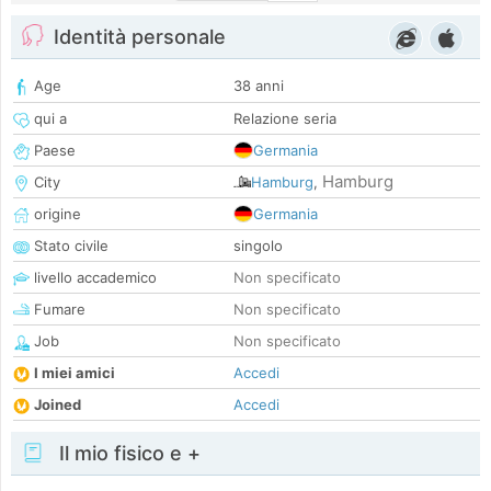
Identità personale
Age
38 anni
qui a
Relazione seria
Paese
Germania
Hamburg
City
Hamburg
,
origine
Germania
Stato civile
singolo
livello accademico
Non specificato
Fumare
Non specificato
Job
Non specificato
I miei amici
Accedi
Joined
Accedi
Il mio fisico e +