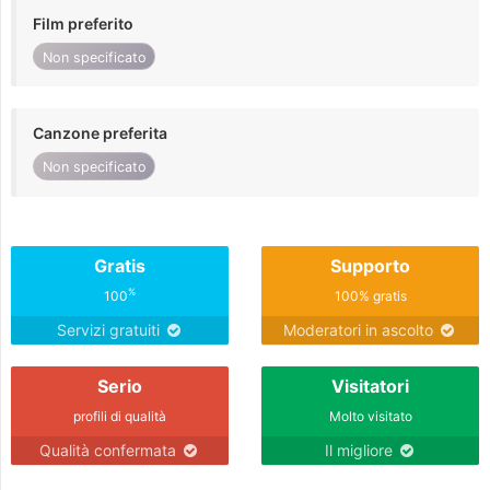
Film preferito
Non specificato
Canzone preferita
Non specificato
Gratis
Supporto
%
100
100% gratis
Servizi gratuiti
Moderatori in ascolto
Serio
Visitatori
profili di qualità
Molto visitato
Qualità confermata
Il migliore