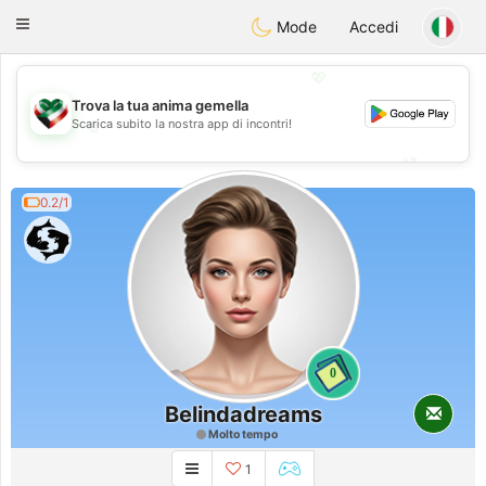
Kuwait
Chat
Toggle
Mode
Accedi
navigation
💖
Trova la tua anima gemella
Scarica subito la nostra app di incontri!
💖
💕
💕
0.2/1
0
Belindadreams
Molto tempo
1