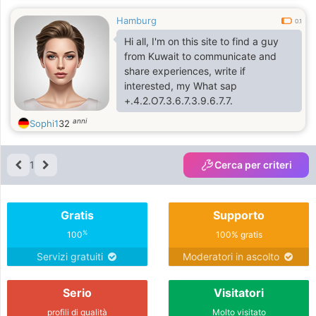
Hamburg
0.1
Hi all, I'm on this site to find a guy
from Kuwait to communicate and
share experiences, write if
interested, my What sap
+.4.2.O7.З.6.7.З.9.6.7.7.
anni
Sophi1
32
1
Cerca per criteri
Gratis
Supporto
%
100
100% gratis
Servizi gratuiti
Moderatori in ascolto
Serio
Visitatori
profili di qualità
Molto visitato