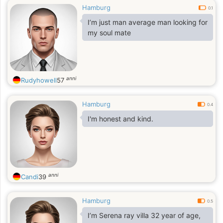
Hamburg
0.1
I’m just man average man looking for
my soul mate
anni
Rudyhowell
57
Hamburg
0.4
I'm honest and kind.
anni
Candi
39
Hamburg
0.5
I’m Serena ray villa 32 year of age,