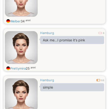
anni
Welber
34
Hamburg
0
Ask me...I promise it's pink
anni
Prettymira
25
Hamburg
0.2
simple