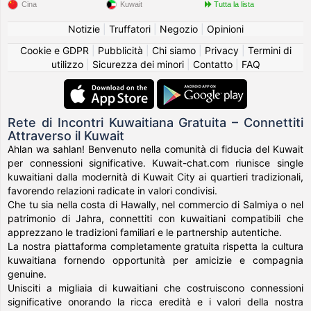
Cina
Kuwait
Tutta la lista
Notizie
|
Truffatori
|
Negozio
|
Opinioni
Cookie e GDPR
|
Pubblicità
|
Chi siamo
|
Privacy
|
Termini di
utilizzo
|
Sicurezza dei minori
|
Contatto
|
FAQ
Rete di Incontri Kuwaitiana Gratuita – Connettiti
Attraverso il Kuwait
Ahlan wa sahlan! Benvenuto nella comunità di fiducia del Kuwait
per connessioni significative. Kuwait-chat.com riunisce single
kuwaitiani dalla modernità di Kuwait City ai quartieri tradizionali,
favorendo relazioni radicate in valori condivisi.
Che tu sia nella costa di Hawally, nel commercio di Salmiya o nel
patrimonio di Jahra, connettiti con kuwaitiani compatibili che
apprezzano le tradizioni familiari e le partnership autentiche.
La nostra piattaforma completamente gratuita rispetta la cultura
kuwaitiana fornendo opportunità per amicizie e compagnia
genuine.
Unisciti a migliaia di kuwaitiani che costruiscono connessioni
significative onorando la ricca eredità e i valori della nostra