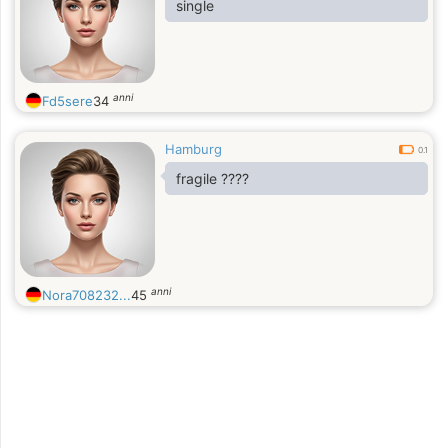
single
anni
Fd5sere
34
Hamburg
0.1
fragile ????
anni
Nora708232...
45