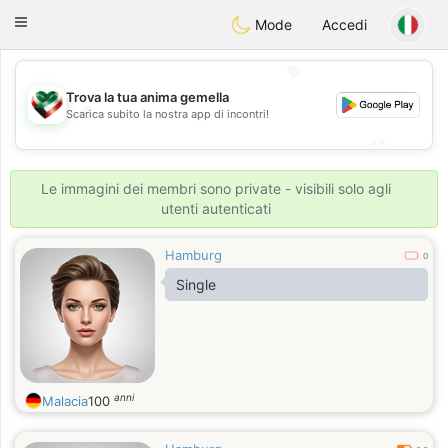
Kuwait
Chat
Toggle
Mode
Accedi
navigation
💖
Trova la tua anima gemella
💖
Scarica subito la nostra app di incontri!
💕
💕
Le immagini dei membri sono private - visibili solo agli
utenti autenticati
Hamburg
0
Single
anni
Malacia
100