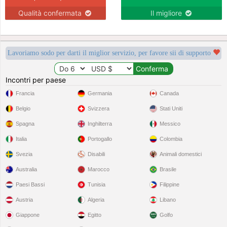
Qualità confermata
Il migliore
Lavoriamo sodo per darti il miglior servizio, per favore sii di supporto
Incontri per paese
Francia
Germania
Canada
Belgio
Svizzera
Stati Uniti
Spagna
Inghilterra
Messico
Italia
Portogallo
Colombia
Svezia
Disabili
Animali domestici
Australia
Marocco
Brasile
Paesi Bassi
Tunisia
Filippine
Austria
Algeria
Libano
Giappone
Egitto
Golfo