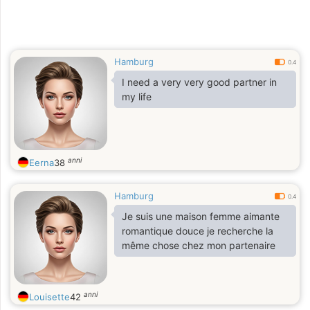
Hamburg
0.4
I need a very very good partner in
my life
anni
Eerna
38
Hamburg
0.4
Je suis une maison femme aimante
romantique douce je recherche la
même chose chez mon partenaire
anni
Louisette
42