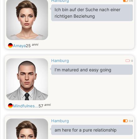
Hamburg
0.6
Ich bin auf der Suche nach einer
richtigen Beziehung
anni
Amaya
25
Hamburg
0
I’m matured and easy going
anni
Mindfulnes...
57
Hamburg
0.4
am here for a pure relationship