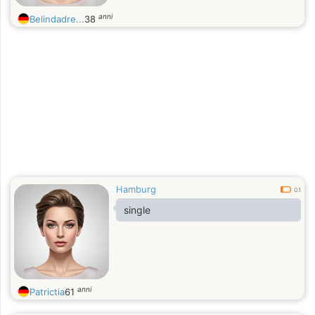
anni
Belindadre...
38
Hamburg
0.1
single
anni
Patrictia
61