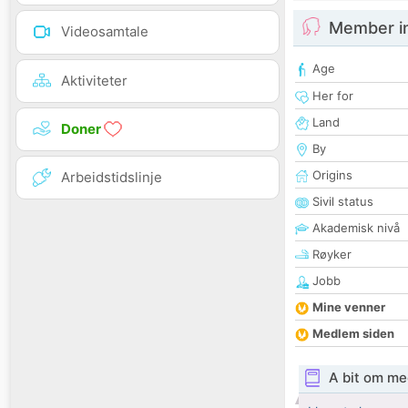
Member i
Videosamtale
Age
Aktiviteter
Her for
Land
Doner
By
Origins
Arbeidstidslinje
Sivil status
Akademisk nivå
Røyker
Jobb
Mine venner
Medlem siden
A bit om me