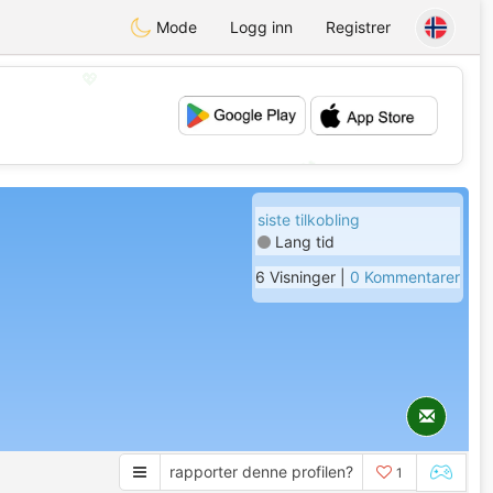
Mode
Logg inn
Registrer
💖
💕
siste tilkobling
Lang tid
6 Visninger |
0 Kommentarer
rapporter denne profilen?
1