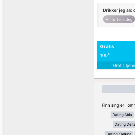
Drikker jeg alc 
Vil fortelle deg
Gratis
%
100
Gratis tjen
Finn singler i om
Dating Abia
Dating Delt
Dating Kaduna