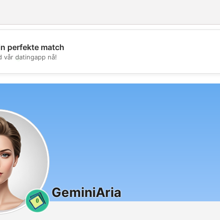
in perfekte match
💖
d vår datingapp nå!
💕
GeminiAria
0