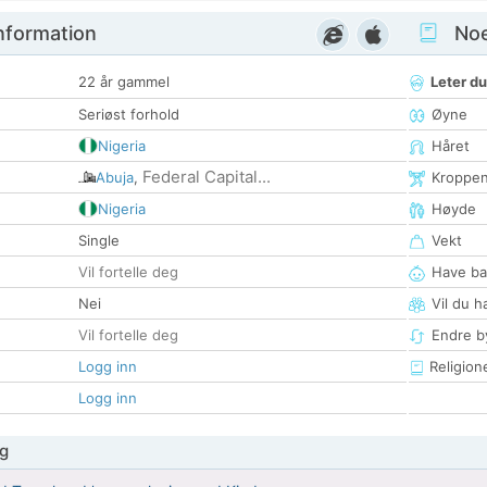
nformation
Noen
22 år gammel
Leter du
Seriøst forhold
Øyne
Nigeria
Håret
Federal Capital...
Abuja
,
Kroppe
Nigeria
Høyde
Single
Vekt
Vil fortelle deg
Have ba
Nei
Vil du h
Vil fortelle deg
Endre by
Logg inn
Religion
Logg inn
g