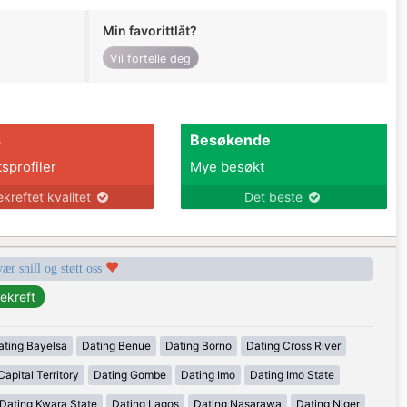
Min favorittlåt?
Vil fortelle deg
s
Besøkende
tsprofiler
Mye besøkt
ekreftet kvalitet
Det beste
vær snill og støtt oss
ating Bayelsa
Dating Benue
Dating Borno
Dating Cross River
apital Territory
Dating Gombe
Dating Imo
Dating Imo State
Dating Kwara State
Dating Lagos
Dating Nasarawa
Dating Niger