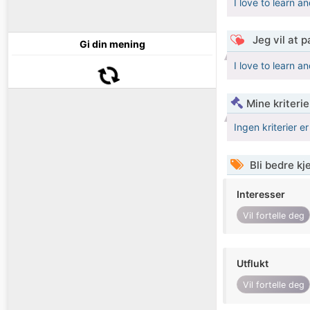
I love to learn a
Jeg vil at 
Gi din mening
I love to learn a
Mine kriteri
Ingen kriterier er
Bli bedre k
Interesser
Vil fortelle deg
Utflukt
Vil fortelle deg