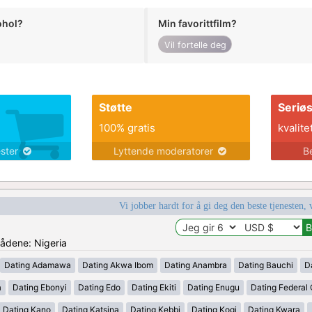
ohol?
Min favorittfilm?
Vil fortelle deg
Støtte
Seriø
100% gratis
kvalite
ester
Lyttende moderatorer
B
Vi jobber hardt for å gi deg den beste tjenesten, 
rådene: Nigeria
Dating Adamawa
Dating Akwa Ibom
Dating Anambra
Dating Bauchi
D
a
Dating Ebonyi
Dating Edo
Dating Ekiti
Dating Enugu
Dating Federal C
Dating Kano
Dating Katsina
Dating Kebbi
Dating Kogi
Dating Kwara