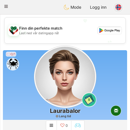
Kuwait
Chat
Toggle
Mode
Logg inn
navigation
💖
Finn din perfekte match
💖
Last ned vår datingapp nå!
💕
💕
0/1
0
Laurabalor
Lang tid
0