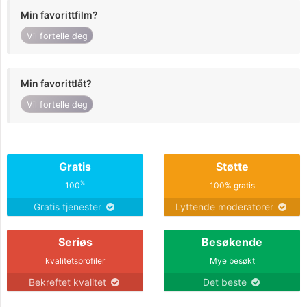
Min favorittfilm?
Vil fortelle deg
Min favorittlåt?
Vil fortelle deg
Gratis
Støtte
%
100
100% gratis
Gratis tjenester
Lyttende moderatorer
Seriøs
Besøkende
kvalitetsprofiler
Mye besøkt
Bekreftet kvalitet
Det beste