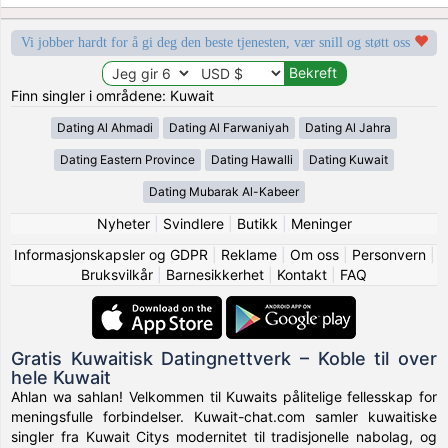
Vi jobber hardt for å gi deg den beste tjenesten, vær snill og støtt oss
Finn singler i områdene: Kuwait
Dating Al Ahmadi
Dating Al Farwaniyah
Dating Al Jahra
Dating Eastern Province
Dating Hawalli
Dating Kuwait
Dating Mubarak Al-Kabeer
Nyheter
|
Svindlere
|
Butikk
|
Meninger
Informasjonskapsler og GDPR
|
Reklame
|
Om oss
|
Personvern
|
Bruksvilkår
|
Barnesikkerhet
|
Kontakt
|
FAQ
Gratis Kuwaitisk Datingnettverk – Koble til over
hele Kuwait
Ahlan wa sahlan! Velkommen til Kuwaits pålitelige fellesskap for
meningsfulle forbindelser. Kuwait-chat.com samler kuwaitiske
singler fra Kuwait Citys modernitet til tradisjonelle nabolag, og