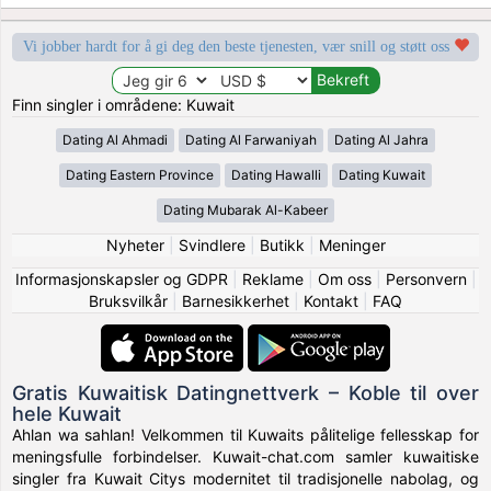
Vi jobber hardt for å gi deg den beste tjenesten, vær snill og støtt oss
Finn singler i områdene: Kuwait
Dating Al Ahmadi
Dating Al Farwaniyah
Dating Al Jahra
Dating Eastern Province
Dating Hawalli
Dating Kuwait
Dating Mubarak Al-Kabeer
Nyheter
|
Svindlere
|
Butikk
|
Meninger
Informasjonskapsler og GDPR
|
Reklame
|
Om oss
|
Personvern
|
Bruksvilkår
|
Barnesikkerhet
|
Kontakt
|
FAQ
Gratis Kuwaitisk Datingnettverk – Koble til over
hele Kuwait
Ahlan wa sahlan! Velkommen til Kuwaits pålitelige fellesskap for
meningsfulle forbindelser. Kuwait-chat.com samler kuwaitiske
singler fra Kuwait Citys modernitet til tradisjonelle nabolag, og