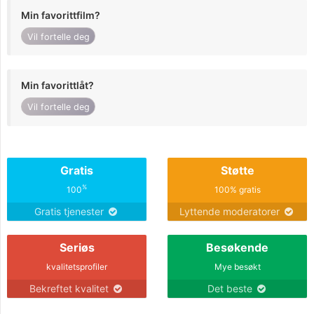
Min favorittfilm?
Vil fortelle deg
Min favorittlåt?
Vil fortelle deg
Gratis
Støtte
%
100
100% gratis
Gratis tjenester
Lyttende moderatorer
Seriøs
Besøkende
kvalitetsprofiler
Mye besøkt
Bekreftet kvalitet
Det beste