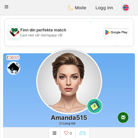
Kuwait
Chat
Toggle
Mode
Logg inn
navigation
💖
Finn din perfekte match
💖
Last ned vår datingapp nå!
💕
💕
0.1/1
0
Amanda515
Lang tid
0