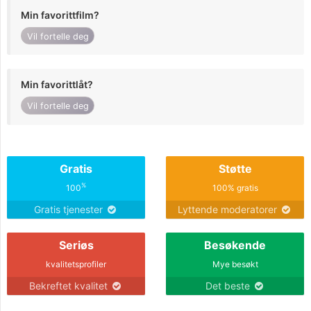
Min favorittfilm?
Vil fortelle deg
Min favorittlåt?
Vil fortelle deg
Gratis
Støtte
%
100
100% gratis
Gratis tjenester
Lyttende moderatorer
Seriøs
Besøkende
kvalitetsprofiler
Mye besøkt
Bekreftet kvalitet
Det beste