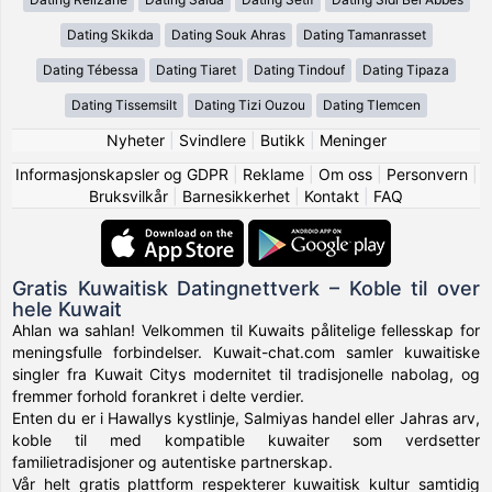
Dating Skikda
Dating Souk Ahras
Dating Tamanrasset
Dating Tébessa
Dating Tiaret
Dating Tindouf
Dating Tipaza
Dating Tissemsilt
Dating Tizi Ouzou
Dating Tlemcen
Nyheter
|
Svindlere
|
Butikk
|
Meninger
Informasjonskapsler og GDPR
|
Reklame
|
Om oss
|
Personvern
|
Bruksvilkår
|
Barnesikkerhet
|
Kontakt
|
FAQ
Gratis Kuwaitisk Datingnettverk – Koble til over
hele Kuwait
Ahlan wa sahlan! Velkommen til Kuwaits pålitelige fellesskap for
meningsfulle forbindelser. Kuwait-chat.com samler kuwaitiske
singler fra Kuwait Citys modernitet til tradisjonelle nabolag, og
fremmer forhold forankret i delte verdier.
Enten du er i Hawallys kystlinje, Salmiyas handel eller Jahras arv,
koble til med kompatible kuwaiter som verdsetter
familietradisjoner og autentiske partnerskap.
Vår helt gratis plattform respekterer kuwaitisk kultur samtidig