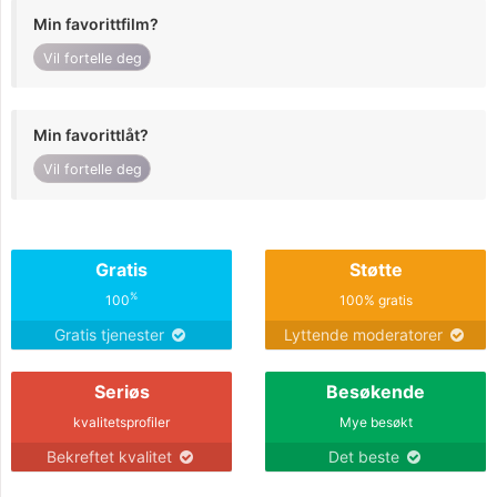
Min favorittfilm?
Vil fortelle deg
Min favorittlåt?
Vil fortelle deg
Gratis
Støtte
%
100
100% gratis
Gratis tjenester
Lyttende moderatorer
Seriøs
Besøkende
kvalitetsprofiler
Mye besøkt
Bekreftet kvalitet
Det beste