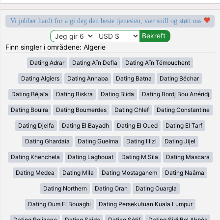
Vi jobber hardt for å gi deg den beste tjenesten, vær snill og støtt oss
Finn singler i områdene: Algerie
Dating Adrar
Dating Aïn Defla
Dating Aïn Témouchent
Dating Algiers
Dating Annaba
Dating Batna
Dating Béchar
Dating Béjaïa
Dating Biskra
Dating Blida
Dating Bordj Bou Arréridj
Dating Bouira
Dating Boumerdes
Dating Chlef
Dating Constantine
Dating Djelfa
Dating El Bayadh
Dating El Oued
Dating El Tarf
Dating Ghardaia
Dating Guelma
Dating Illizi
Dating Jijel
Dating Khenchela
Dating Laghouat
Dating M Sila
Dating Mascara
Dating Medea
Dating Mila
Dating Mostaganem
Dating Naâma
Dating Northern
Dating Oran
Dating Ouargla
Dating Oum El Bouaghi
Dating Persekutuan Kuala Lumpur
Dating Relizane
Dating Saida
Dating Sétif
Dating Sidi Bel Abbès