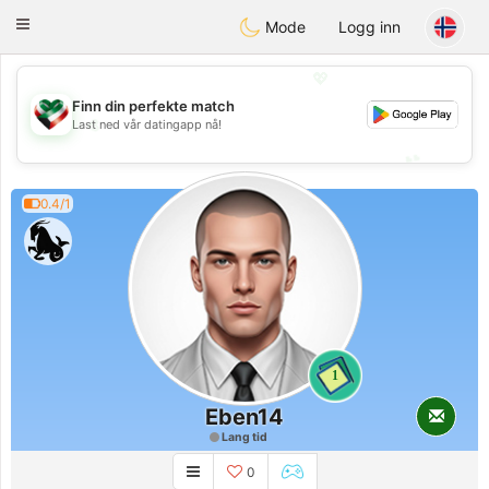
Kuwait
Chat
Toggle
Mode
Logg inn
navigation
💖
Finn din perfekte match
💖
Last ned vår datingapp nå!
💕
💕
0.4/1
1
Eben14
Lang tid
0