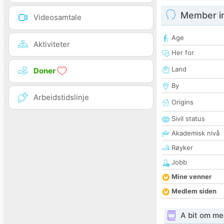
Member i
Videosamtale
Age
Aktiviteter
Her for
Land
Doner
By
Arbeidstidslinje
Origins
Sivil status
Akademisk nivå
Røyker
Jobb
Mine venner
Medlem siden
A bit om me