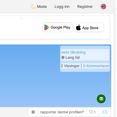
Mode
Logg inn
Registrer
💖
💕
siste tilkobling
Lang tid
2 Visninger |
0 Kommentarer
rapporter denne profilen?
1