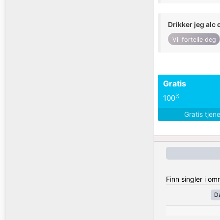
Drikker jeg alc 
Vil fortelle deg
Gratis
%
100
Gratis tjen
Finn singler i o
D