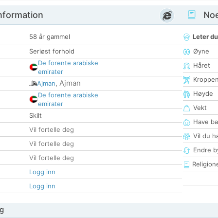
nformation
Noen
58 år gammel
Leter du
Seriøst forhold
Øyne
De forente arabiske
Håret
emirater
Kroppe
Ajman
Ajman
,
Høyde
De forente arabiske
emirater
Vekt
Skilt
Have ba
Vil fortelle deg
Vil du h
Vil fortelle deg
Endre by
Vil fortelle deg
Religion
Logg inn
Logg inn
g