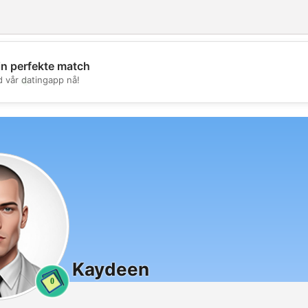
in perfekte match
💖
d vår datingapp nå!
💕
Kaydeen
0