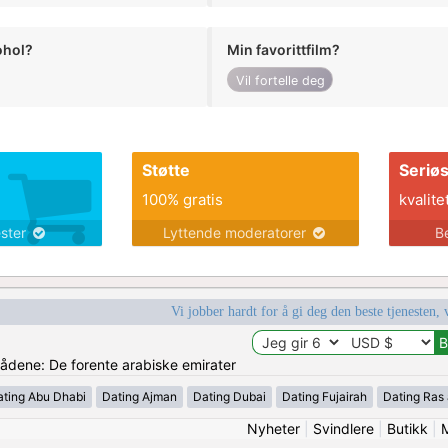
ohol?
Min favorittfilm?
Vil fortelle deg
Støtte
Seriø
100% gratis
kvalite
ester
Lyttende moderatorer
B
Vi jobber hardt for å gi deg den beste tjenesten, 
mrådene: De forente arabiske emirater
ating Abu Dhabi
Dating Ajman
Dating Dubai
Dating Fujairah
Dating Ras
Nyheter
|
Svindlere
|
Butikk
|