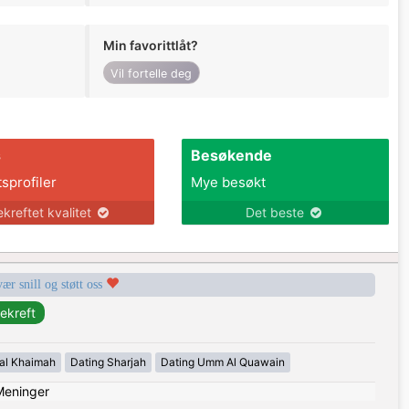
Min favorittlåt?
Vil fortelle deg
s
Besøkende
tsprofiler
Mye besøkt
ekreftet kvalitet
Det beste
vær snill og støtt oss
 al Khaimah
Dating Sharjah
Dating Umm Al Quawain
Meninger