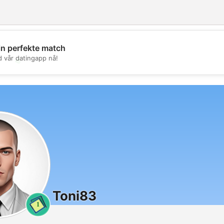
in perfekte match
d vår datingapp nå!
💖
💕
Toni83
1