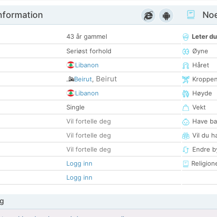
nformation
Noen
43 år gammel
Leter du
Seriøst forhold
Øyne
Libanon
Håret
Beirut
Beirut
,
Kroppe
Libanon
Høyde
Single
Vekt
Vil fortelle deg
Have ba
Vil fortelle deg
Vil du h
Vil fortelle deg
Endre by
Logg inn
Religion
Logg inn
g