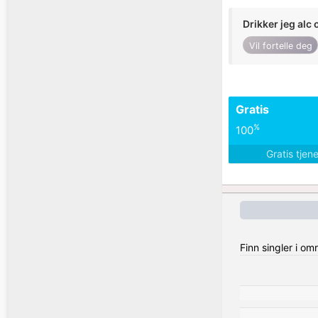
Drikker jeg alc 
Vil fortelle deg
Gratis
%
100
Gratis tjen
Finn singler i o