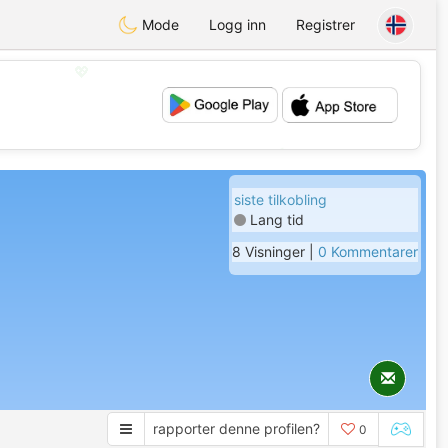
Mode
Logg inn
Registrer
💖
💕
siste tilkobling
Lang tid
8 Visninger |
0 Kommentarer
rapporter denne profilen?
0