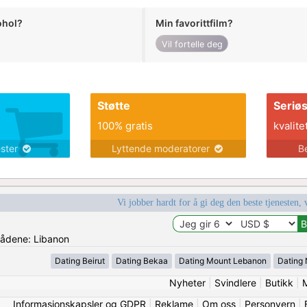
ohol?
Min favorittfilm?
Vil fortelle deg
Støtte
Seriø
100% gratis
kvalite
ester
Lyttende moderatorer
B
Vi jobber hardt for å gi deg den beste tjenesten, 
mrådene: Libanon
Dating Beirut
Dating Bekaa
Dating Mount Lebanon
Dating 
Nyheter
|
Svindlere
|
Butikk
|
Informasjonskapsler og GDPR
|
Reklame
|
Om oss
|
Personvern
|