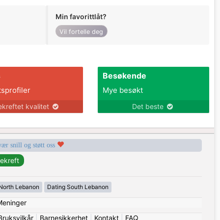
Min favorittlåt?
Vil fortelle deg
s
Besøkende
tsprofiler
Mye besøkt
ekreftet kvalitet
Det beste
vær snill og støtt oss
North Lebanon
Dating South Lebanon
Meninger
Bruksvilkår
|
Barnesikkerhet
|
Kontakt
|
FAQ