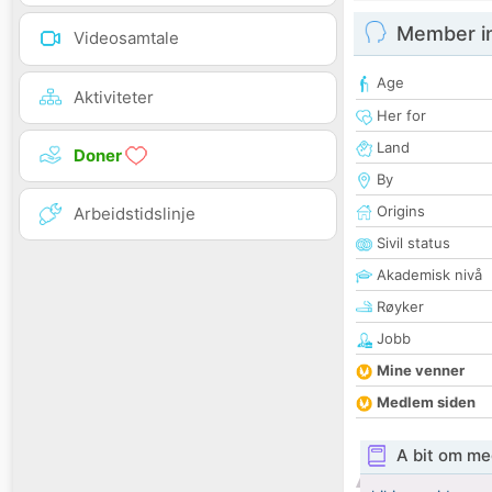
Member i
Videosamtale
Age
Aktiviteter
Her for
Land
Doner
By
Origins
Arbeidstidslinje
Sivil status
Akademisk nivå
Røyker
Jobb
Mine venner
Medlem siden
A bit om me