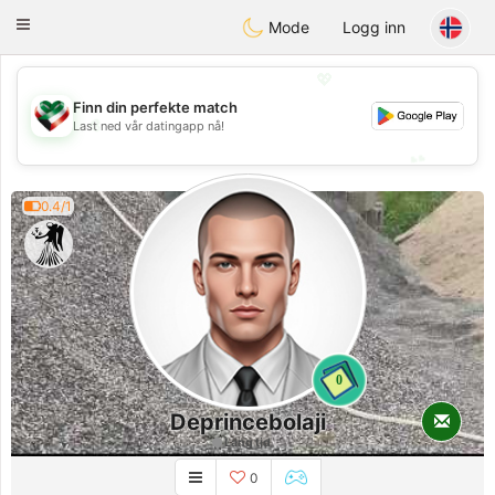
Kuwait
Chat
Toggle
Mode
Logg inn
navigation
💖
Finn din perfekte match
💖
Last ned vår datingapp nå!
💕
💕
0.4/1
0
Deprincebolaji
Lang tid
0