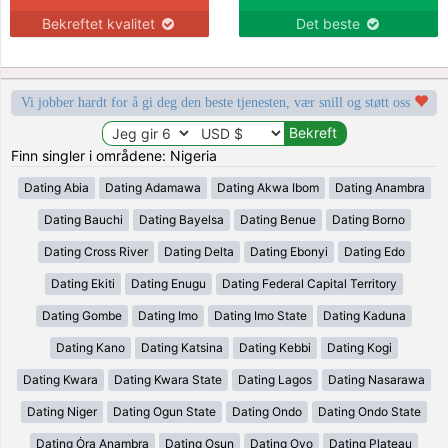
Bekreftet kvalitet
Det beste
Vi jobber hardt for å gi deg den beste tjenesten, vær snill og støtt oss
Finn singler i områdene: Nigeria
Dating Abia
Dating Adamawa
Dating Akwa Ibom
Dating Anambra
Dating Bauchi
Dating Bayelsa
Dating Benue
Dating Borno
Dating Cross River
Dating Delta
Dating Ebonyi
Dating Edo
Dating Ekiti
Dating Enugu
Dating Federal Capital Territory
Dating Gombe
Dating Imo
Dating Imo State
Dating Kaduna
Dating Kano
Dating Katsina
Dating Kebbi
Dating Kogi
Dating Kwara
Dating Kwara State
Dating Lagos
Dating Nasarawa
Dating Niger
Dating Ogun State
Dating Ondo
Dating Ondo State
Dating Ȯra Anambra
Dating Osun
Dating Oyo
Dating Plateau