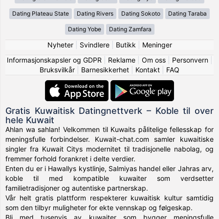
Dating Plateau State
Dating Rivers
Dating Sokoto
Dating Taraba
Dating Yobe
Dating Zamfara
Nyheter
|
Svindlere
|
Butikk
|
Meninger
Informasjonskapsler og GDPR
|
Reklame
|
Om oss
|
Personvern
|
Bruksvilkår
|
Barnesikkerhet
|
Kontakt
|
FAQ
Gratis Kuwaitisk Datingnettverk – Koble til over
hele Kuwait
Ahlan wa sahlan! Velkommen til Kuwaits pålitelige fellesskap for
meningsfulle forbindelser. Kuwait-chat.com samler kuwaitiske
singler fra Kuwait Citys modernitet til tradisjonelle nabolag, og
fremmer forhold forankret i delte verdier.
Enten du er i Hawallys kystlinje, Salmiyas handel eller Jahras arv,
koble til med kompatible kuwaiter som verdsetter
familietradisjoner og autentiske partnerskap.
Vår helt gratis plattform respekterer kuwaitisk kultur samtidig
som den tilbyr muligheter for ekte vennskap og følgeskap.
Bli med tusenvis av kuwaiter som bygger meningsfulle