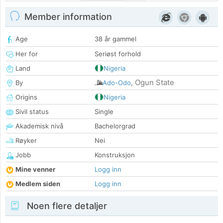
Member information
Age
38 år gammel
Her for
Seriøst forhold
Land
Nigeria
Ogun State
By
Ado-Odo
,
Origins
Nigeria
Sivil status
Single
Akademisk nivå
Bachelorgrad
Røyker
Nei
Jobb
Konstruksjon
Mine venner
Logg inn
Medlem siden
Logg inn
Noen flere detaljer