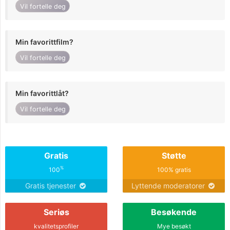
Vil fortelle deg
Min favorittfilm?
Vil fortelle deg
Min favorittlåt?
Vil fortelle deg
Gratis
Støtte
%
100
100% gratis
Gratis tjenester
Lyttende moderatorer
Seriøs
Besøkende
kvalitetsprofiler
Mye besøkt