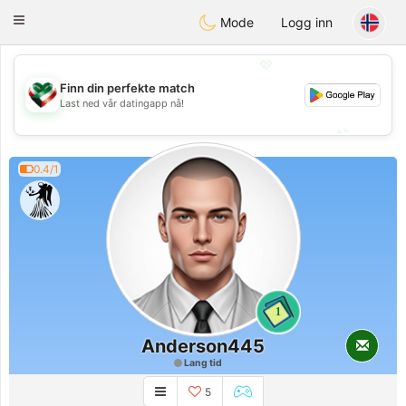
Kuwait
Chat
Toggle
Mode
Logg inn
navigation
💖
Finn din perfekte match
💖
Last ned vår datingapp nå!
💕
💕
0.4/1
1
Anderson445
Lang tid
5