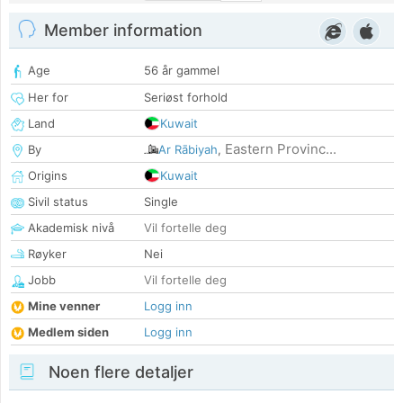
Member information
Age
56 år gammel
Her for
Seriøst forhold
Land
Kuwait
Eastern Provinc...
By
Ar Rābiyah
,
Origins
Kuwait
Sivil status
Single
Akademisk nivå
Vil fortelle deg
Røyker
Nei
Jobb
Vil fortelle deg
Mine venner
Logg inn
Medlem siden
Logg inn
Noen flere detaljer