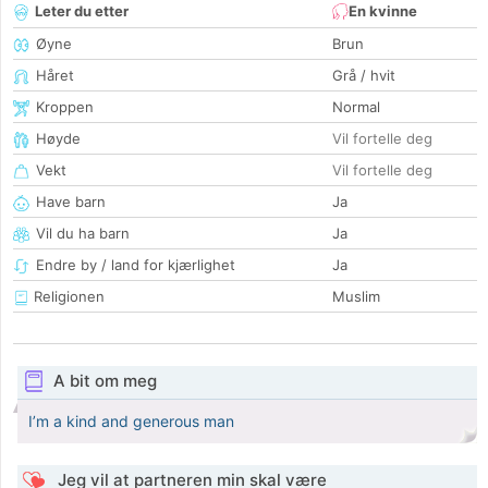
Leter du etter
En kvinne
Øyne
Brun
Håret
Grå / hvit
Kroppen
Normal
Høyde
Vil fortelle deg
Vekt
Vil fortelle deg
Have barn
Ja
Vil du ha barn
Ja
Endre by / land for kjærlighet
Ja
Religionen
Muslim
A bit om meg
I’m a kind and generous man
Jeg vil at partneren min skal være