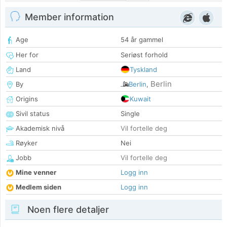
Member information
Age
54 år gammel
Her for
Seriøst forhold
Land
Tyskland
Berlin
By
Berlin
,
Origins
Kuwait
Sivil status
Single
Akademisk nivå
Vil fortelle deg
Røyker
Nei
Jobb
Vil fortelle deg
Mine venner
Logg inn
Medlem siden
Logg inn
Noen flere detaljer