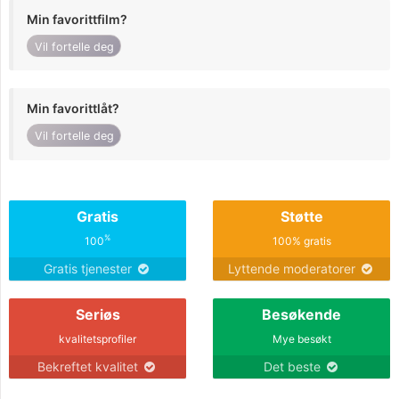
Min favorittfilm?
Vil fortelle deg
Min favorittlåt?
Vil fortelle deg
Gratis
Støtte
%
100
100% gratis
Gratis tjenester
Lyttende moderatorer
Seriøs
Besøkende
kvalitetsprofiler
Mye besøkt
Bekreftet kvalitet
Det beste