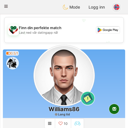
Kuwait
Chat
Toggle
Mode
Logg inn
navigation
💖
Finn din perfekte match
Last ned vår datingapp nå!
💖
💕
💕
0.5/1
1
Williams86
Lang tid
10