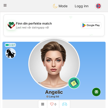
Kuwait
Chat
Toggle
Mode
Logg inn
navigation
💖
Finn din perfekte match
💖
Last ned vår datingapp nå!
💕
💕
0.9/1
1
Angelic
Lang tid
0