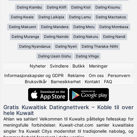
Dating Kiambu
Dating Kilifi
Dating Kisii
Dating Kisumu
Dating Kwale
Dating Laikipia
Dating Lamu
Dating Machakos
Dating Makueni
Dating Mandera
Dating Meru
Dating Mombasa
Dating Muranga
Dating Nairobi
Dating Nakuru
Dating Nandi
Dating Nyandarua
Dating Nyeri
Dating Tharaka-Nithi
Dating Uasin Gishu
Dating Vihiga
Nyheter
|
Svindlere
|
Butikk
|
Meninger
Informasjonskapsler og GDPR
|
Reklame
|
Om oss
|
Personvern
|
Bruksvilkår
|
Barnesikkerhet
|
Kontakt
|
FAQ
Gratis Kuwaitisk Datingnettverk – Koble til over
hele Kuwait
Ahlan wa sahlan! Velkommen til Kuwaits pålitelige fellesskap for
meningsfulle forbindelser. Kuwait-chat.com samler kuwaitiske
singler fra Kuwait Citys modernitet til tradisjonelle nabolag, og