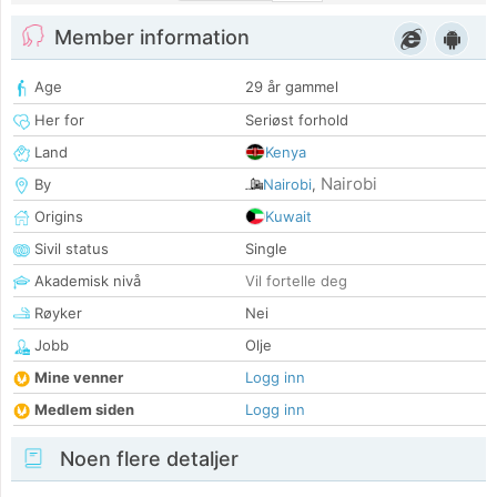
Member information
Age
29 år gammel
Her for
Seriøst forhold
Land
Kenya
Nairobi
By
Nairobi
,
Origins
Kuwait
Sivil status
Single
Akademisk nivå
Vil fortelle deg
Røyker
Nei
Jobb
Olje
Mine venner
Logg inn
Medlem siden
Logg inn
Noen flere detaljer