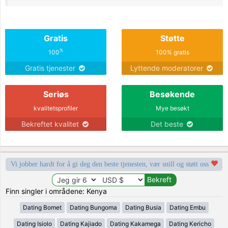
Gratis
Støtte
%
100
100% gratis
Gratis tjenester
Lyttende moderatorer
Seriøs
Besøkende
kvalitetsprofiler
Mye besøkt
Bekreftet kvalitet
Det beste
Vi jobber hardt for å gi deg den beste tjenesten, vær snill og støtt oss
Finn singler i områdene: Kenya
Dating Bomet
Dating Bungoma
Dating Busia
Dating Embu
Dating Isiolo
Dating Kajiado
Dating Kakamega
Dating Kericho