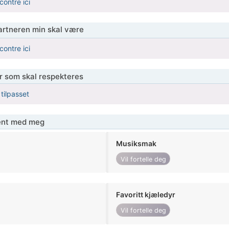
contre ici
partneren min skal være
contre ici
er som skal respekteres
 tilpasset
jent med meg
Musiksmak
Vil fortelle deg
Favoritt kjæledyr
Vil fortelle deg