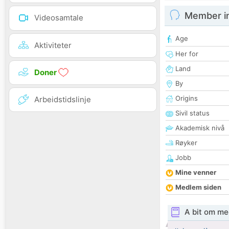
Member i
Videosamtale
Age
Aktiviteter
Her for
Land
Doner
By
Origins
Arbeidstidslinje
Sivil status
Akademisk nivå
Røyker
Jobb
Mine venner
Medlem siden
A bit om me