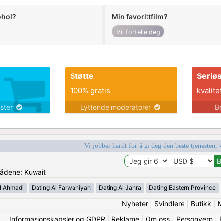
ohol?
Min favorittfilm?
Vil fortelle deg
Støtte
Seriø
100% gratis
kvalite
ester
Lyttende moderatorer
B
Vi jobber hardt for å gi deg den beste tjenesten, 
mrådene: Kuwait
l Ahmadi
Dating Al Farwaniyah
Dating Al Jahra
Dating Eastern Province
Nyheter
|
Svindlere
|
Butikk
|
Informasjonskapsler og GDPR
|
Reklame
|
Om oss
|
Personvern
|