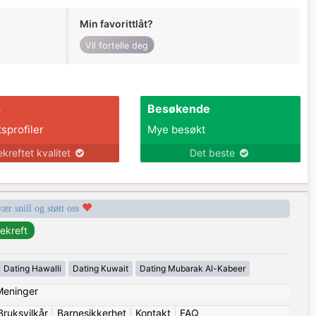
Min favorittlåt?
Vil fortelle deg
s
Besøkende
tsprofiler
Mye besøkt
ekreftet kvalitet
Det beste
vær snill og støtt oss
Dating Hawalli
Dating Kuwait
Dating Mubarak Al-Kabeer
Meninger
Bruksvilkår
|
Barnesikkerhet
|
Kontakt
|
FAQ