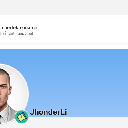
in perfekte match
d vår datingapp nå!
💖
💕
JhonderLi
1