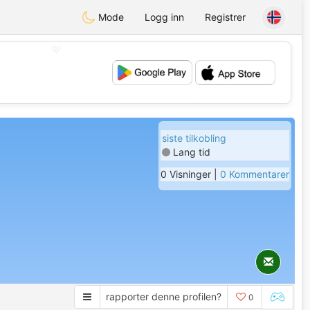
Mode
Logg inn
Registrer
💖
💕
siste tilkobling
Lang tid
0 Visninger |
0 Kommentarer
rapporter denne profilen?
0