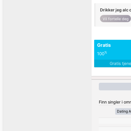
Drikker jeg alc 
Vil fortelle deg
Gratis
%
100
Gratis tjen
Finn singler i o
Dating A