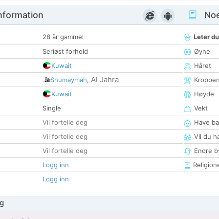
nformation
Noen
28 år gammel
Leter du
Seriøst forhold
Øyne
Kuwait
Håret
Al Jahra
Shumaymah
,
Kroppe
Kuwait
Høyde
Single
Vekt
Vil fortelle deg
Have ba
Vil fortelle deg
Vil du h
Vil fortelle deg
Endre by
Logg inn
Religion
Logg inn
g