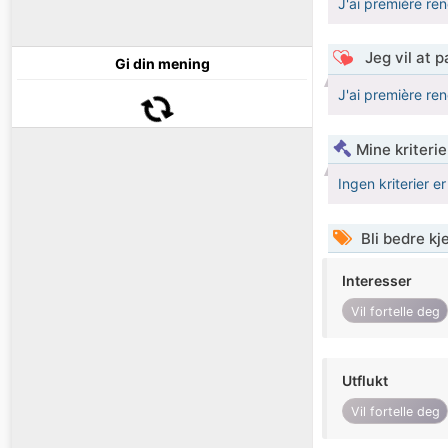
J'ai première ren
Jeg vil at 
Gi din mening
J'ai première ren
Mine kriteri
Ingen kriterier er
Bli bedre k
Interesser
Vil fortelle deg
Utflukt
Vil fortelle deg