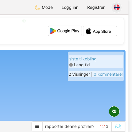
Mode
Logg inn
Registrer
💖
💕
siste tilkobling
Lang tid
2 Visninger |
0 Kommentarer
rapporter denne profilen?
0