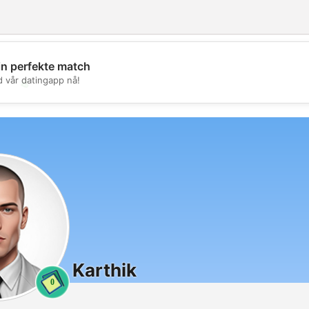
in perfekte match
d vår datingapp nå!
💖
💕
Karthik
0