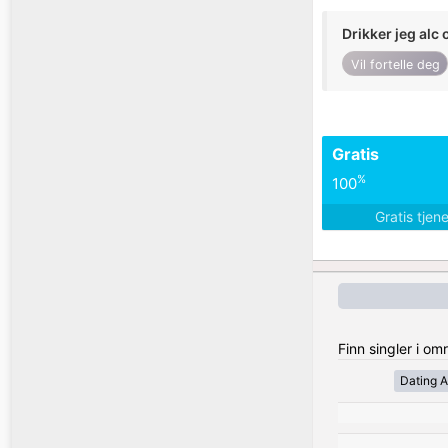
Drikker jeg alc 
Vil fortelle deg
Gratis
%
100
Gratis tjen
Finn singler i o
Dating A