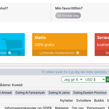
ohol?
Min favorittfilm?
Vil fortelle deg
Støtte
Seriø
100% gratis
kvalite
ester
Lyttende moderatorer
B
Vi jobber hardt for å gi deg den beste tjenesten, 
mrådene: Kuwait
l Ahmadi
Dating Al Farwaniyah
Dating Al Jahra
Dating Eastern Province
Nyheter
|
Svindlere
|
Butikk
|
Informasjonskapsler og GDPR
|
Reklame
|
Om oss
|
Personvern
|