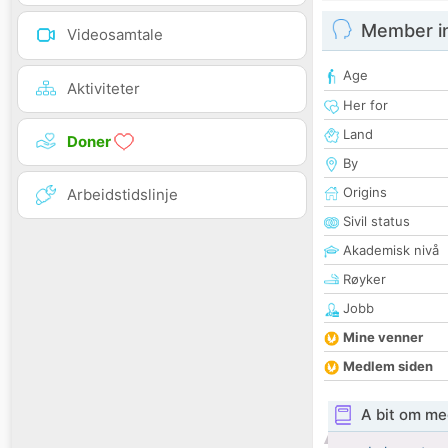
Member i
Videosamtale
Age
Aktiviteter
Her for
Land
Doner
By
Origins
Arbeidstidslinje
Sivil status
Akademisk nivå
Røyker
Jobb
Mine venner
Medlem siden
A bit om me