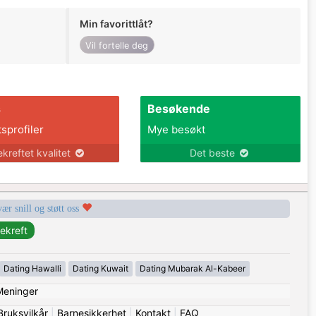
Min favorittlåt?
Vil fortelle deg
s
Besøkende
tsprofiler
Mye besøkt
ekreftet kvalitet
Det beste
vær snill og støtt oss
Dating Hawalli
Dating Kuwait
Dating Mubarak Al-Kabeer
Meninger
Bruksvilkår
|
Barnesikkerhet
|
Kontakt
|
FAQ