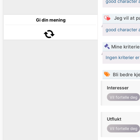
good character a
Jeg vil at 
Gi din mening
good character a
Mine kriteri
Ingen kriterier er
Bli bedre k
Interesser
Vil fortelle deg
Utflukt
Vil fortelle deg