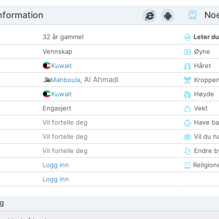
nformation
Noen
32 år gammel
Leter du
Vennskap
Øyne
Kuwait
Håret
Al Ahmadi
Mahboula
,
Kroppe
Kuwait
Høyde
Engasjert
Vekt
Vil fortelle deg
Have ba
Vil fortelle deg
Vil du h
Vil fortelle deg
Endre by
Logg inn
Religion
Logg inn
g