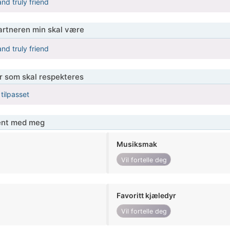
nd truly friend
partneren min skal være
nd truly friend
er som skal respekteres
 tilpasset
jent med meg
Musiksmak
Vil fortelle deg
Favoritt kjæledyr
Vil fortelle deg