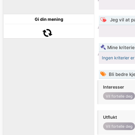
Gi din mening
Jeg vil at 
Mine kriteri
Ingen kriterier er
Bli bedre k
Interesser
Vil fortelle deg
Utflukt
Vil fortelle deg