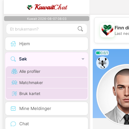
Kuwait
Chat
Kuwait 2026-08-07 08:03
Finn d
Last ne
Hjem
0.6/1
Søk
Alle profiler
Matchmaker
Bruk kartet
Mine Meldinger
Chat