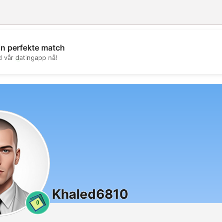
in perfekte match
💖
d vår datingapp nå!
💕
Khaled6810
0