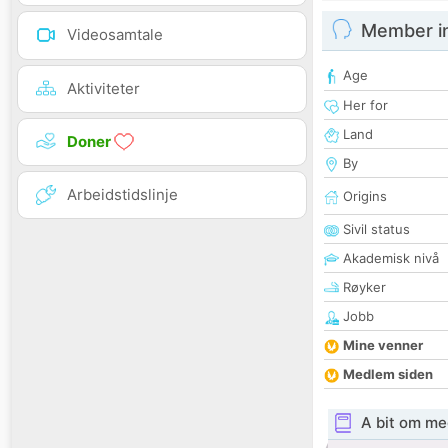
Member i
Videosamtale
Age
Aktiviteter
Her for
Land
Doner
By
Arbeidstidslinje
Origins
Sivil status
Akademisk nivå
Røyker
Jobb
Mine venner
Medlem siden
A bit om me