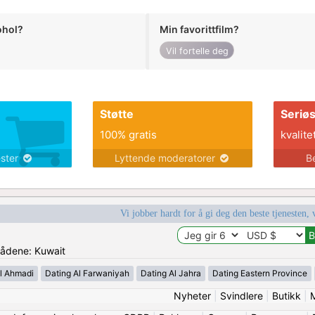
ohol?
Min favorittfilm?
Vil fortelle deg
Støtte
Seriø
100% gratis
kvalite
ester
Lyttende moderatorer
B
Vi jobber hardt for å gi deg den beste tjenesten, 
mrådene: Kuwait
l Ahmadi
Dating Al Farwaniyah
Dating Al Jahra
Dating Eastern Province
Nyheter
|
Svindlere
|
Butikk
|