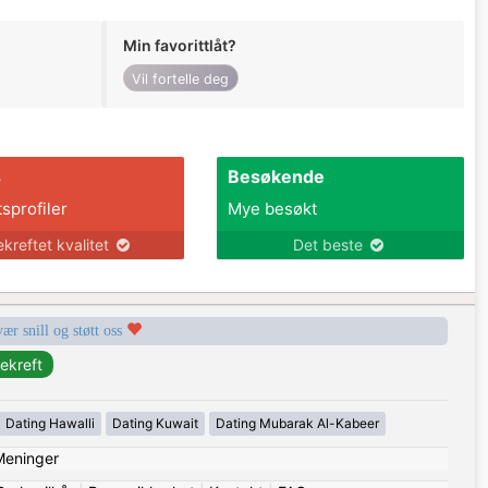
Min favorittlåt?
Vil fortelle deg
s
Besøkende
tsprofiler
Mye besøkt
ekreftet kvalitet
Det beste
vær snill og støtt oss
Dating Hawalli
Dating Kuwait
Dating Mubarak Al-Kabeer
Meninger