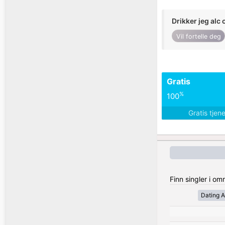
Drikker jeg alc 
Vil fortelle deg
Gratis
%
100
Gratis tjen
Finn singler i o
Dating A