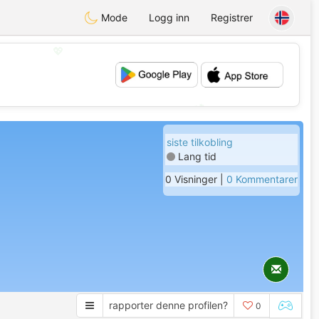
Mode
Logg inn
Registrer
💖
💕
siste tilkobling
Lang tid
0 Visninger |
0 Kommentarer
rapporter denne profilen?
0