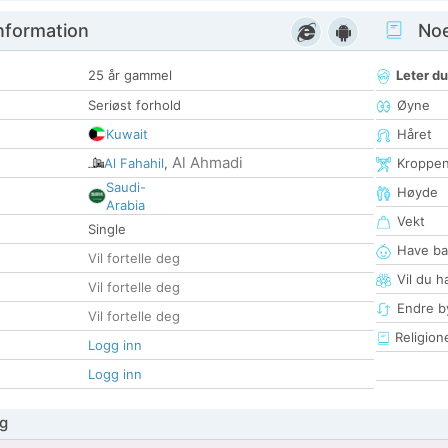
nformation
Noen
25 år gammel
Leter du
Seriøst forhold
Øyne
Kuwait
Håret
Al Ahmadi
Al Fahahil
,
Kroppe
Saudi-
Høyde
Arabia
Vekt
Single
Have ba
Vil fortelle deg
Vil du h
Vil fortelle deg
Endre by
Vil fortelle deg
Religion
Logg inn
Logg inn
g