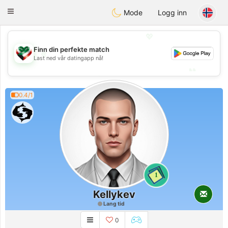
Kuwait
Chat
Toggle
Mode
Logg inn
navigation
💖
Finn din perfekte match
💖
Last ned vår datingapp nå!
💕
💕
0.4/1
1
Kellykev
Lang tid
0