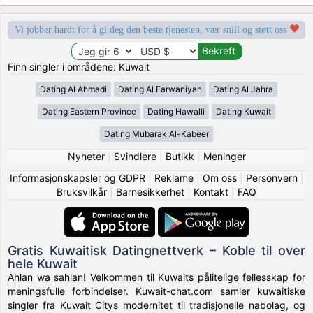
Vi jobber hardt for å gi deg den beste tjenesten, vær snill og støtt oss
Finn singler i områdene: Kuwait
Dating Al Ahmadi
Dating Al Farwaniyah
Dating Al Jahra
Dating Eastern Province
Dating Hawalli
Dating Kuwait
Dating Mubarak Al-Kabeer
Nyheter
|
Svindlere
|
Butikk
|
Meninger
Informasjonskapsler og GDPR
|
Reklame
|
Om oss
|
Personvern
|
Bruksvilkår
|
Barnesikkerhet
|
Kontakt
|
FAQ
Gratis Kuwaitisk Datingnettverk – Koble til over
hele Kuwait
Ahlan wa sahlan! Velkommen til Kuwaits pålitelige fellesskap for
meningsfulle forbindelser. Kuwait-chat.com samler kuwaitiske
singler fra Kuwait Citys modernitet til tradisjonelle nabolag, og