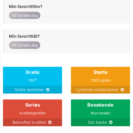
Min favorittfilm?
Vil fortelle deg
Min favorittlåt?
Vil fortelle deg
Gratis
Støtte
%
100
100% gratis
Gratis tjenester
Lyttende moderatorer
Seriøs
Besøkende
kvalitetsprofiler
Mye besøkt
Bekreftet kvalitet
Det beste