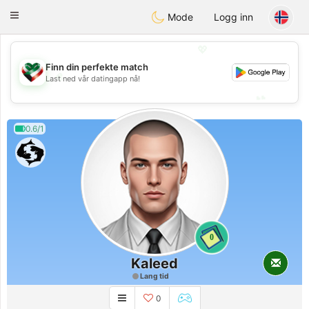
Kuwait
Chat
Toggle
Mode
Logg inn
navigation
💖
Finn din perfekte match
💖
Last ned vår datingapp nå!
💕
💕
0.6/1
0
Kaleed
Lang tid
0