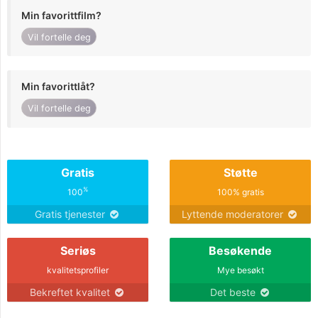
Min favorittfilm?
Vil fortelle deg
Min favorittlåt?
Vil fortelle deg
Gratis
Støtte
%
100
100% gratis
Gratis tjenester
Lyttende moderatorer
Seriøs
Besøkende
kvalitetsprofiler
Mye besøkt
Bekreftet kvalitet
Det beste