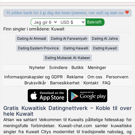
Vi jobber hardt for å gi deg den beste tjenesten, vær snill og støtt oss
Finn singler i områdene: Kuwait
Dating Al Ahmadi
Dating Al Farwaniyah
Dating Al Jahra
Dating Eastern Province
Dating Hawalli
Dating Kuwait
Dating Mubarak Al-Kabeer
Nyheter
|
Svindlere
|
Butikk
|
Meninger
Informasjonskapsler og GDPR
|
Reklame
|
Om oss
|
Personvern
|
Bruksvilkår
|
Barnesikkerhet
|
Kontakt
|
FAQ
Gratis Kuwaitisk Datingnettverk – Koble til over
hele Kuwait
Ahlan wa sahlan! Velkommen til Kuwaits pålitelige fellesskap for
meningsfulle forbindelser. Kuwait-chat.com samler kuwaitiske
singler fra Kuwait Citys modernitet til tradisjonelle nabolag, og