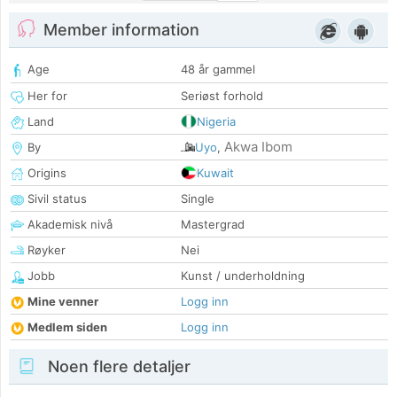
Member information
Age
48 år gammel
Her for
Seriøst forhold
Land
Nigeria
Akwa Ibom
By
Uyo
,
Origins
Kuwait
Sivil status
Single
Akademisk nivå
Mastergrad
Røyker
Nei
Jobb
Kunst / underholdning
Mine venner
Logg inn
Medlem siden
Logg inn
Noen flere detaljer