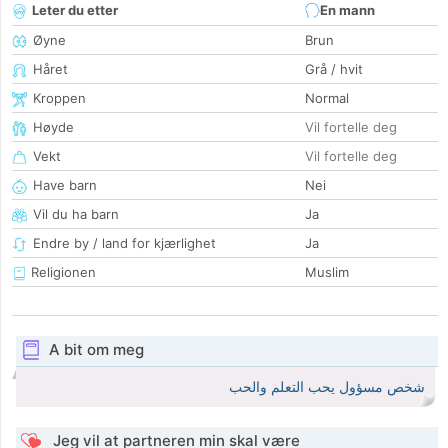
Leter du etter
En mann
Øyne
Brun
Håret
Grå / hvit
Kroppen
Normal
Høyde
Vil fortelle deg
Vekt
Vil fortelle deg
Have barn
Nei
Vil du ha barn
Ja
Endre by / land for kjærlighet
Ja
Religionen
Muslim
A bit om meg
شخص مسؤول يحب التعلم والحب
Jeg vil at partneren min skal være