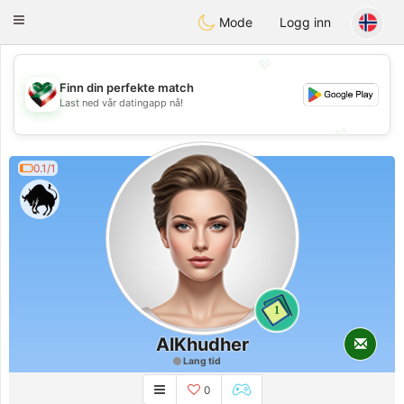
Kuwait
Chat
Toggle
Mode
Logg inn
navigation
💖
Finn din perfekte match
💖
Last ned vår datingapp nå!
💕
💕
0.1/1
1
AlKhudher
Lang tid
0