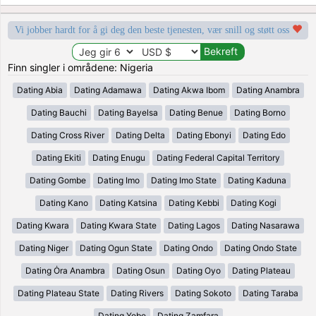
Vi jobber hardt for å gi deg den beste tjenesten, vær snill og støtt oss
Finn singler i områdene: Nigeria
Dating Abia
Dating Adamawa
Dating Akwa Ibom
Dating Anambra
Dating Bauchi
Dating Bayelsa
Dating Benue
Dating Borno
Dating Cross River
Dating Delta
Dating Ebonyi
Dating Edo
Dating Ekiti
Dating Enugu
Dating Federal Capital Territory
Dating Gombe
Dating Imo
Dating Imo State
Dating Kaduna
Dating Kano
Dating Katsina
Dating Kebbi
Dating Kogi
Dating Kwara
Dating Kwara State
Dating Lagos
Dating Nasarawa
Dating Niger
Dating Ogun State
Dating Ondo
Dating Ondo State
Dating Ȯra Anambra
Dating Osun
Dating Oyo
Dating Plateau
Dating Plateau State
Dating Rivers
Dating Sokoto
Dating Taraba
Dating Yobe
Dating Zamfara