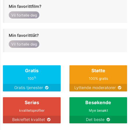
Min favorittfilm?
Vil fortelle deg
Min favorittlåt?
Vil fortelle deg
Gratis
Støtte
%
100
100% gratis
Gratis tjenester
Lyttende moderatorer
Seriøs
Besøkende
kvalitetsprofiler
Mye besøkt
Bekreftet kvalitet
Det beste