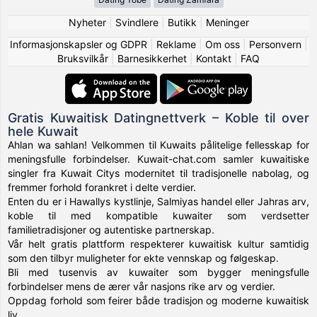
Nyheter
|
Svindlere
|
Butikk
|
Meninger
Informasjonskapsler og GDPR
|
Reklame
|
Om oss
|
Personvern
|
Bruksvilkår
|
Barnesikkerhet
|
Kontakt
|
FAQ
Gratis Kuwaitisk Datingnettverk – Koble til over
hele Kuwait
Ahlan wa sahlan! Velkommen til Kuwaits pålitelige fellesskap for
meningsfulle forbindelser. Kuwait-chat.com samler kuwaitiske
singler fra Kuwait Citys modernitet til tradisjonelle nabolag, og
fremmer forhold forankret i delte verdier.
Enten du er i Hawallys kystlinje, Salmiyas handel eller Jahras arv,
koble til med kompatible kuwaiter som verdsetter
familietradisjoner og autentiske partnerskap.
Vår helt gratis plattform respekterer kuwaitisk kultur samtidig
som den tilbyr muligheter for ekte vennskap og følgeskap.
Bli med tusenvis av kuwaiter som bygger meningsfulle
forbindelser mens de ærer vår nasjons rike arv og verdier.
Oppdag forhold som feirer både tradisjon og moderne kuwaitisk
liv.