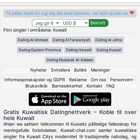
Vi jobber hardt for å gi deg den beste tjenesten, vær snill og støtt oss
Finn singler i områdene: Kuwait
Dating Al Ahmadi
Dating Al Farwaniyah
Dating Al Jahra
Dating Eastern Province
Dating Hawalli
Dating Kuwait
Dating Mubarak Al-Kabeer
Nyheter
|
Svindlere
|
Butikk
|
Meninger
Informasjonskapsler og GDPR
|
Reklame
|
Om oss
|
Personvern
|
Bruksvilkår
|
Barnesikkerhet
|
Kontakt
|
FAQ
Gratis Kuwaitisk Datingnettverk – Koble til over
hele Kuwait
Ahlan wa sahlan! Velkommen til Kuwaits pålitelige fellesskap for
meningsfulle forbindelser. Kuwait-chat.com samler kuwaitiske
singler fra Kuwait Citys modernitet til tradisjonelle nabolag, og