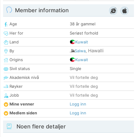
Member information
Age
38 år gammel
Her for
Seriøst forhold
Land
Kuwait
Hawalli
By
Salwa
,
Origins
Kuwait
Sivil status
Single
Akademisk nivå
Vil fortelle deg
Røyker
Vil fortelle deg
Jobb
Vil fortelle deg
Mine venner
Logg inn
Medlem siden
Logg inn
Noen flere detaljer