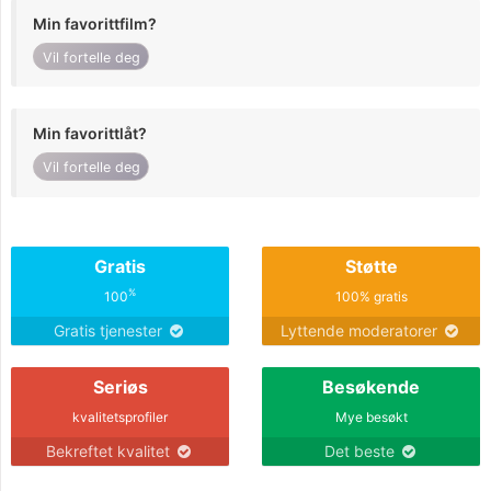
Min favorittfilm?
Vil fortelle deg
Min favorittlåt?
Vil fortelle deg
Gratis
Støtte
%
100
100% gratis
Gratis tjenester
Lyttende moderatorer
Seriøs
Besøkende
kvalitetsprofiler
Mye besøkt
Bekreftet kvalitet
Det beste