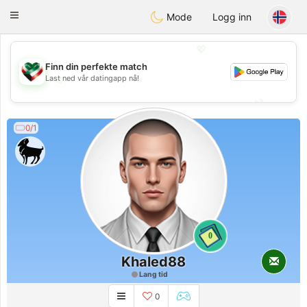
Kuwait
Chat
Toggle
Mode
Logg inn
navigation
💖
Finn din perfekte match
💖
Last ned vår datingapp nå!
💕
💕
0/1
0
Khaled88
Lang tid
0