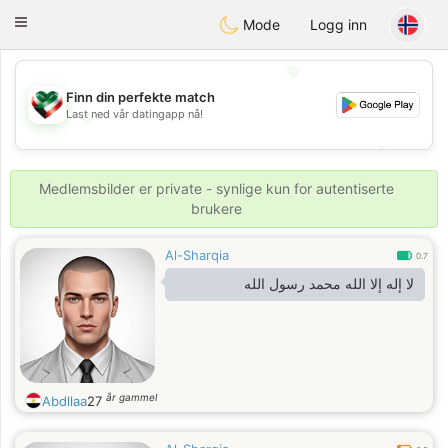
Kuwait
Chat
Toggle
Mode
Logg inn
navigation
💖
Finn din perfekte match
Last ned vår datingapp nå!
💖
💕
💕
Medlemsbilder er private - synlige kun for autentiserte
brukere
Al-Sharqia
0.7
لا إله إلا الله محمد رسول الله
år gammel
Abdllaa
27