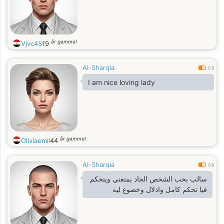
år gammel
Vjvc45
19
Al-Sharqia
0.5
I am nice loving lady
år gammel
Oliviaemil
44
Al-Sharqia
0.6
سالب بحب الشخص الجاد يمتعني ويتحكم
فيا تحكم كامل واذلال وخضوع ليه