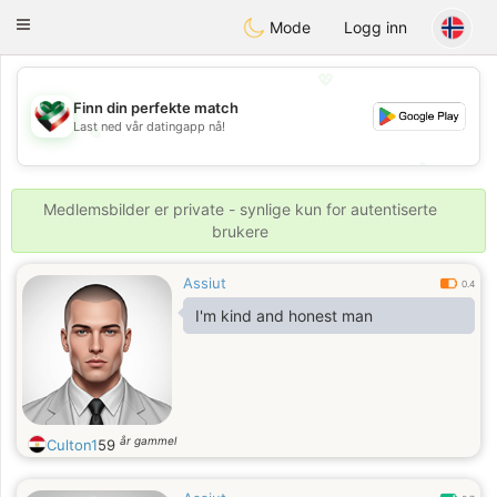
Kuwait
Chat
Toggle
Mode
Logg inn
navigation
💖
Finn din perfekte match
Last ned vår datingapp nå!
💖
💕
💕
Medlemsbilder er private - synlige kun for autentiserte
brukere
Assiut
0.4
I'm kind and honest man
år gammel
Culton1
59