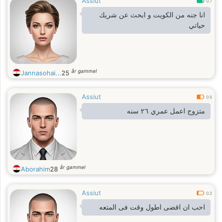
Assiut
0.7
انا جنه من الكويت و ابحث عن شريك
حياتي
år gammel
Jannasohai...
25
Assiut
0.5
متزوج اعمل عمري ٢٦ سنه
år gammel
Aborahim
28
Assiut
0.2
احب ان اقضى اطول وقت فى المتعه