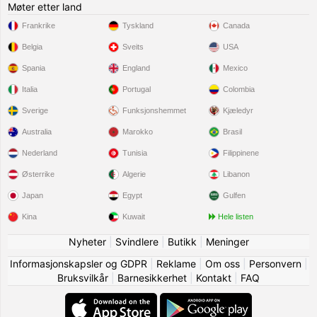
Møter etter land
Frankrike
Tyskland
Canada
Belgia
Sveits
USA
Spania
England
Mexico
Italia
Portugal
Colombia
Sverige
Funksjonshemmet
Kjæledyr
Australia
Marokko
Brasil
Nederland
Tunisia
Filippinene
Østerrike
Algerie
Libanon
Japan
Egypt
Gulfen
Kina
Kuwait
Hele listen
Nyheter
|
Svindlere
|
Butikk
|
Meninger
Informasjonskapsler og GDPR
|
Reklame
|
Om oss
|
Personvern
|
Bruksvilkår
|
Barnesikkerhet
|
Kontakt
|
FAQ