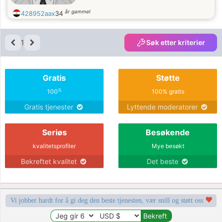
år gammel
428952aax
34
1
Søk etter kriterier
Gratis
Støtte
%
100
100% gratis
Gratis tjenester
Lyttende moderatorer
Seriøs
Besøkende
kvalitetsprofiler
Mye besøkt
Bekreftet kvalitet
Det beste
Vi jobber hardt for å gi deg den beste tjenesten, vær snill og støtt oss