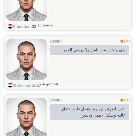
år gammel
Ahmedam
33
Assiut
0.5
بدي واحده بنت ناس ولا يهمني العمر
år gammel
Mohamed55
27
Assiut
0.3
احب اتعرف ع بنوته عسل ذات اخلاق
عاليه وشكل جميل وحسن