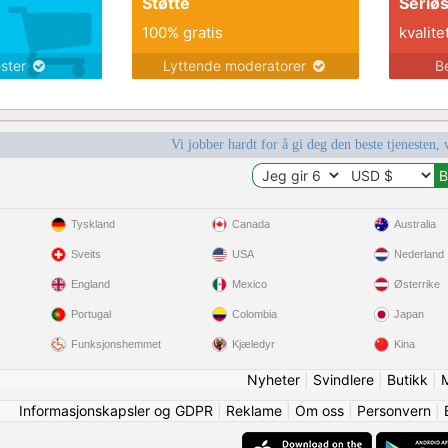
Støtte
Seriø
100% gratis
kvalite
ester
Lyttende moderatorer
B
Vi jobber hardt for å gi deg den beste tjenesten, 
Tyskland
Canada
Australia
Sveits
USA
Nederland
England
Mexico
Østerrike
Portugal
Colombia
Japan
Funksjonshemmet
Kjæledyr
Kina
Nyheter
|
Svindlere
|
Butikk
|
Informasjonskapsler og GDPR
|
Reklame
|
Om oss
|
Personvern
|