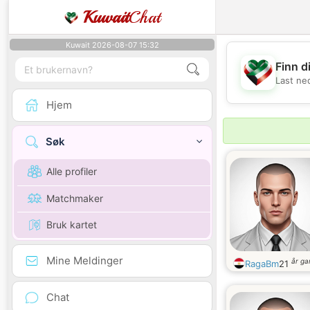
Kuwait
Chat
Kuwait 2026-08-07 15:32
Finn d
Last ne
Hjem
Søk
Alle profiler
Matchmaker
Bruk kartet
Mine Meldinger
år g
RagaBm
21
Chat