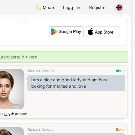
Mode
Logg inn
Registrer
💖
💕
utentiserte brukere
Aswan
Aswan
0.8
i am a nice and good lady and am here
looking for married and love
år gammel
121
40
Aswan
Aswan
0.4