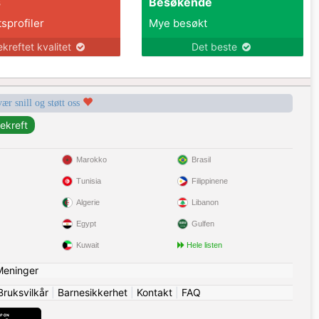
s
Besøkende
tsprofiler
Mye besøkt
ekreftet kvalitet
Det beste
vær snill og støtt oss
Marokko
Brasil
Tunisia
Filippinene
Algerie
Libanon
Egypt
Gulfen
Kuwait
Hele listen
Meninger
Bruksvilkår
|
Barnesikkerhet
|
Kontakt
|
FAQ