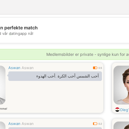
in perfekte match
💖
d vår datingapp nå!
💕
Medlemsbilder er private - synlige kun for a
Aswan
Aswan
0.5
أحب الشمس أحب الكرة .أحب الهدوء
ammel
Oleg
Aswan
Aswan
0.2