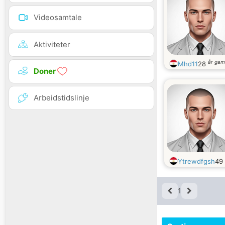
Videosamtale
Aktiviteter
år gam
Mhd11
28
Doner
Arbeidstidslinje
Ytrewdfgsh
49
1