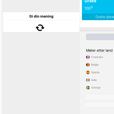
Gratis
%
100
Gi din mening
Gratis tjen
Møter etter land
Frankrike
Belgia
Spania
Italia
Sverige