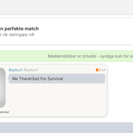
in perfekte match
d vår datingapp nå!
💖
💕
Medlemsbilder er private - synlige kun for a
Bayburt
Bayburt
0.4
We ThankGod For Survival
gammel