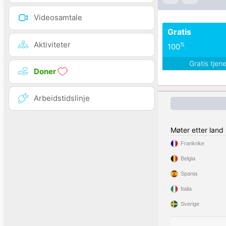
Videosamtale
Gratis
Aktiviteter
%
100
Gratis tjen
Doner
Arbeidstidslinje
Møter etter land
Frankrike
Belgia
Spania
Italia
Sverige