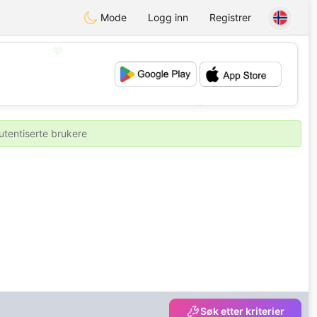
Mode
Logg inn
Registrer
💖
💕
utentiserte brukere
Søk etter kriterier