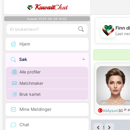
Kuwait
Chat
Kuwait 2026-08-09 14:45
Finn d
Last ne
Hjem
Søk
Alle profiler
Matchmaker
Bruk kartet
Mine Meldinger
år 
AliAysun
30
Chat
1