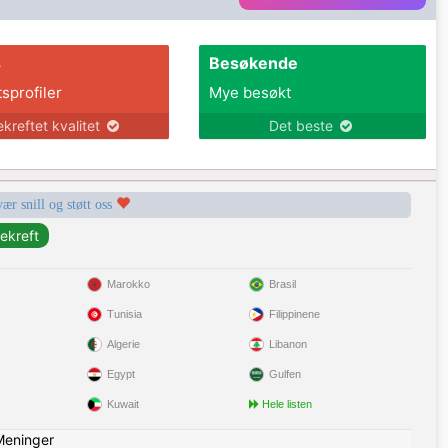
s
Besøkende
tsprofiler
Mye besøkt
ekreftet kvalitet
Det beste
vær snill og støtt oss
Marokko
Brasil
Tunisia
Filippinene
Algerie
Libanon
Egypt
Gulfen
Kuwait
Hele listen
Meninger