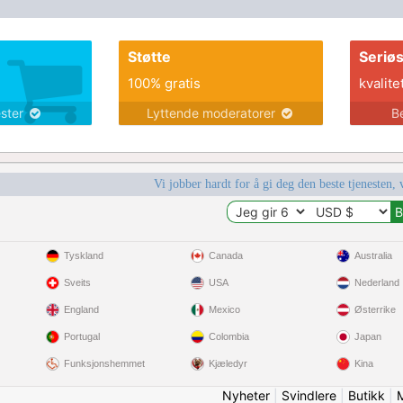
Støtte
Seriø
100% gratis
kvalite
ester
Lyttende moderatorer
B
Vi jobber hardt for å gi deg den beste tjenesten, 
Tyskland
Canada
Australia
Sveits
USA
Nederland
England
Mexico
Østerrike
Portugal
Colombia
Japan
Funksjonshemmet
Kjæledyr
Kina
Nyheter
|
Svindlere
|
Butikk
|