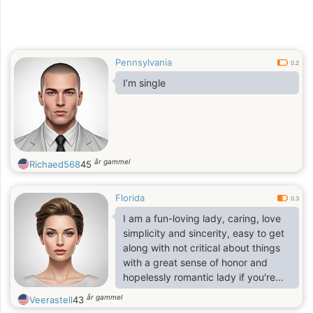
smiles to faces and creating an
environment of love and suppor
Pennsylvania
0.2
I’m single
år gammel
Richaed568
45
Florida
0.3
I am a fun-loving lady, caring, love
simplicity and sincerity, easy to get
along with not critical about things
with a great sense of honor and
hopelessly romantic lady if you're
interested in connecting with me at
år gammel
Veerastell
43
veraroy1111 at g male and I could