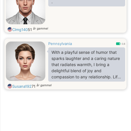
.
år gammel
Clmg140
51
Pennsylvania
0.8
With a playful sense of humor that
sparks laughter and a caring nature
that radiates warmth, I bring a
delightful blend of joy and
compassion to any relationship. Life
with me is an adventure filled with
år gammel
Susana192
71
shared laughter, heartfelt
conversations, and a genuine love
that envelops you like a cozy
embrace." I pride myself on being
both the funny bone and the tender
heart. As a naturally witty and caring
individual, I find joy in bringing