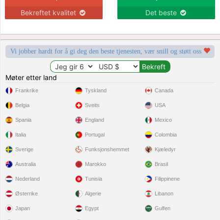
Bekreftet kvalitet
Det beste
Vi jobber hardt for å gi deg den beste tjenesten, vær snill og støtt oss
Møter etter land
Frankrike
Tyskland
Canada
Belgia
Sveits
USA
Spania
England
Mexico
Italia
Portugal
Colombia
Sverige
Funksjonshemmet
Kjæledyr
Australia
Marokko
Brasil
Nederland
Tunisia
Filippinene
Østerrike
Algerie
Libanon
Japan
Egypt
Gulfen