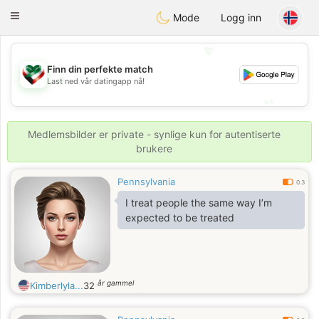
Kuwait
Chat
Toggle
Mode
Logg inn
navigation
💖
Finn din perfekte match
💖
Last ned vår datingapp nå!
💕
💕
Medlemsbilder er private - synlige kun for autentiserte
brukere
Pennsylvania
0.3
I treat people the same way I’m
expected to be treated
år gammel
Kimberlyla...
32