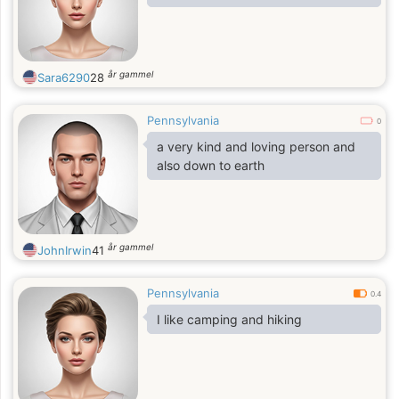
år gammel
Sara6290
28
Pennsylvania
0
a very kind and loving person and
also down to earth
år gammel
JohnIrwin
41
Pennsylvania
0.4
I like camping and hiking