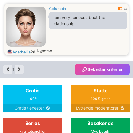
spend days just listening to good
Columbia
music's dot com.
0.3
I am very serious about the
relationship
år gammel
Agathelila
28
1
Søk etter kriterier
Gratis
Støtte
%
100
100% gratis
Gratis tjenester
Lyttende moderatorer
Seriøs
Besøkende
kvalitetsprofiler
Mye besøkt