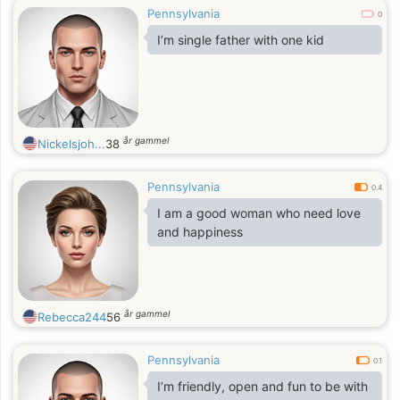
Pennsylvania
0
I’m single father with one kid
år gammel
Nickelsjoh...
38
Pennsylvania
0.4
I am a good woman who need love
and happiness
år gammel
Rebecca244
56
Pennsylvania
0.1
I’m friendly, open and fun to be with