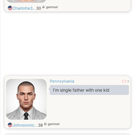
år gammel
Charlotte3...
30
Pennsylvania
0
I’m single father with one kid
år gammel
Johnsonnic...
38