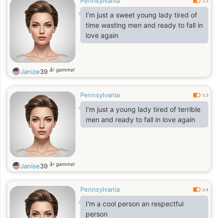
Pennsylvania
0.3
I’m just a sweet young lady tired of
time wasting men and ready to fall in
love again
år gammel
Janize
39
Pennsylvania
0.3
I’m just a young lady tired of terrible
men and ready to fall in love again
år gammel
Janise
39
Pennsylvania
0.4
I'm a cool person an respectful
person