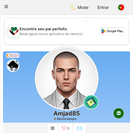
Kuwait
Chat
Toggle
Mode
Entrar
navigation
💖
Encontre seu par perfeito
💖
Baixe agora nosso aplicativo de namoro!
💕
💕
0.2/1
0
Amjad85
Muito tempo
0