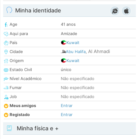
Minha identidade
Age
41 anos
Aqui para
Amizade
País
Kuwait
Al Ahmadi
Cidade
Abu Halifa
,
Origem
Kuwait
Estado Civil
único
Nível Acadêmico
Não especificado
Fumar
Não especificado
Job
Não especificado
Meus amigos
Entrar
Registado
Entrar
Minha física e +