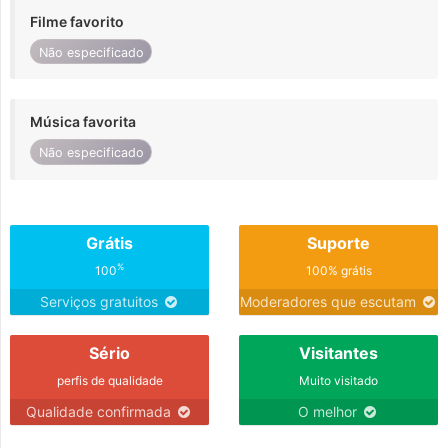
Filme favorito
Não especificado
Música favorita
Não especificado
Grátis
Suporte
%
100
100% grátis
Serviços gratuitos
Moderadores que escutam
Sério
Visitantes
perfis de qualidade
Muito visitado
Qualidade confirmada
O melhor