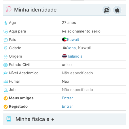
Minha identidade
Age
27 anos
Aqui para
Relacionamento sério
País
Kuwait
Kuwait
Cidade
Doha
,
Origem
Tailândia
Estado Civil
único
Nível Acadêmico
Não especificado
Fumar
Não
Job
Não especificado
Meus amigos
Entrar
Registado
Entrar
Minha física e +