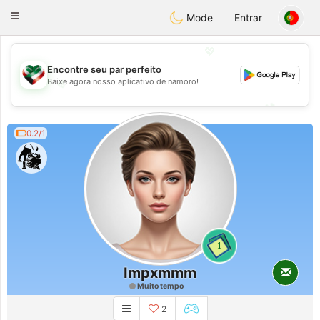
Kuwait
Chat
Toggle
Mode
Entrar
navigation
💖
Encontre seu par perfeito
Baixe agora nosso aplicativo de namoro!
💖
💕
💕
0.2/1
1
Impxmmm
Muito tempo
2