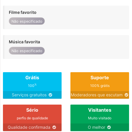
Filme favorito
Não especificado
Música favorita
Não especificado
Grátis
Suporte
%
100
100% grátis
Serviços gratuitos
Moderadores que escutam
Sério
Visitantes
perfis de qualidade
Muito visitado
Qualidade confirmada
O melhor