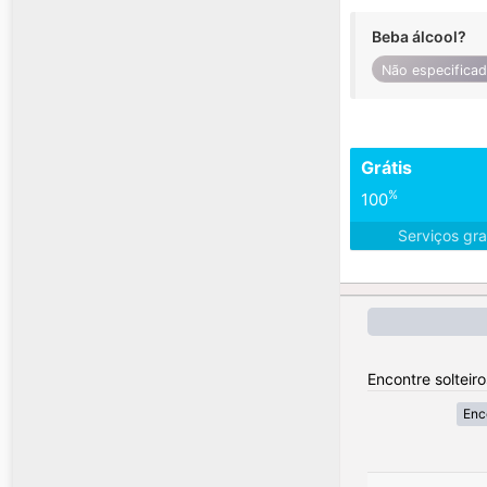
Beba álcool?
Não especifica
Grátis
%
100
Serviços gra
Encontre solteir
Enc