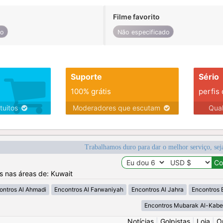
Filme favorito
do
Não especificado
Suporte
Sério
100% grátis
perfis
tuitos
Moderadores que escutam
Qua
Trabalhamos duro para dar o melhor serviço, sej
os nas áreas de: Kuwait
ontros Al Ahmadi
Encontros Al Farwaniyah
Encontros Al Jahra
Encontros 
Encontros Mubarak Al-Kabe
Notícias
|
Golpistas
|
Loja
|
O