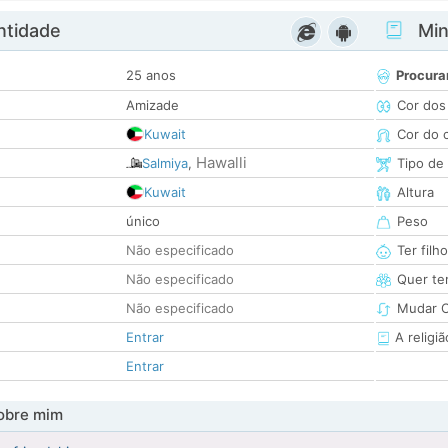
ntidade
Minh
25 anos
Procura
Amizade
Cor dos
Kuwait
Cor do 
Hawalli
Salmiya
,
Tipo de
Kuwait
Altura
único
Peso
Não especificado
Ter filh
Não especificado
Quer ter
Não especificado
Mudar C
Entrar
A religiã
Entrar
obre mim