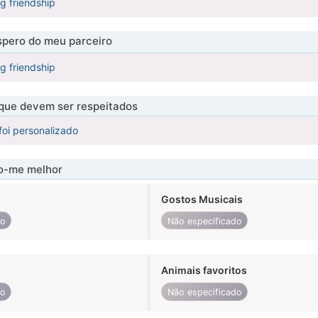
ng friendship
pero do meu parceiro
ng friendship
 que devem ser respeitados
foi personalizado
-me melhor
Gostos Musicais
do
Não especificado
Animais favoritos
do
Não especificado