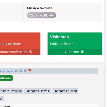
Música favorita
Não especificado
Visitantes
 de qualidade
Muito visitado
lidade confirmada
O melhor
a solidário por favor
Eastern Province
Encontros Hawalli
Encontros Kuwait
er
piniões