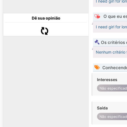
I need girl for lo
O que eu es
Dê sua opinião
I need girl for lo
Os critérios
Nenhum critério 
Conhecendo
Interesses
Não especifica
Saída
Não especifica