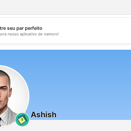
re seu par perfeito
💖
gora nosso aplicativo de namoro!
💕
Ashish
0