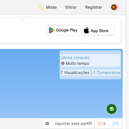
Mode
Entrar
Registrar
💖
💕
última conexão
Muito tempo
7 Visualizações |
0 Comentários
reportar este perfil?
6