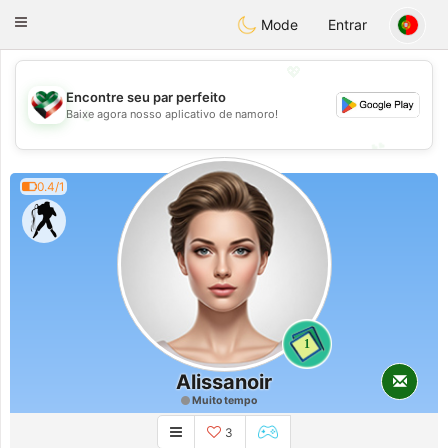
Kuwait
Chat
Toggle
Mode
Entrar
navigation
💖
Encontre seu par perfeito
💖
Baixe agora nosso aplicativo de namoro!
💕
💕
0.4/1
1
Alissanoir
Muito tempo
3