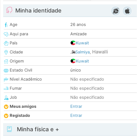
Minha identidade
Age
26 anos
Aqui para
Amizade
País
Kuwait
Hawalli
Cidade
Salmiya
,
Origem
Kuwait
Estado Civil
único
Nível Acadêmico
Não especificado
Fumar
Não especificado
Job
Não especificado
Meus amigos
Entrar
Registado
Entrar
Minha física e +