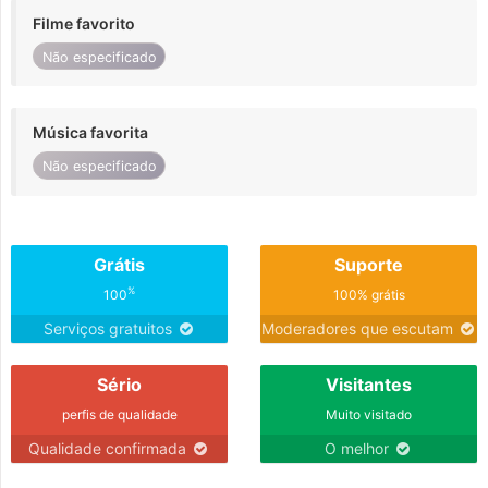
Filme favorito
Não especificado
Música favorita
Não especificado
Grátis
Suporte
%
100
100% grátis
Serviços gratuitos
Moderadores que escutam
Sério
Visitantes
perfis de qualidade
Muito visitado
Qualidade confirmada
O melhor