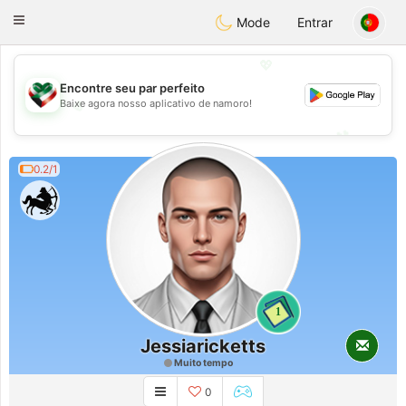
Kuwait
Chat
Toggle
Mode
Entrar
navigation
💖
Encontre seu par perfeito
💖
Baixe agora nosso aplicativo de namoro!
💕
💕
0.2/1
1
Jessiaricketts
Muito tempo
0