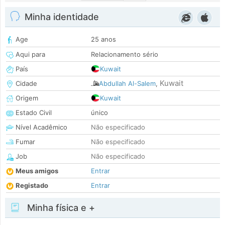
Minha identidade
Age
25 anos
Aqui para
Relacionamento sério
País
Kuwait
Kuwait
Cidade
Abdullah Al-Salem
,
Origem
Kuwait
Estado Civil
único
Nível Acadêmico
Não especificado
Fumar
Não especificado
Job
Não especificado
Meus amigos
Entrar
Registado
Entrar
Minha física e +