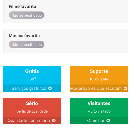
Filme favorito
Não especificado
Música favorita
Não especificado
Grátis
Suporte
%
100
100% grátis
Serviços gratuitos
Moderadores que escutam
Sério
Visitantes
perfis de qualidade
Muito visitado
Qualidade confirmada
O melhor